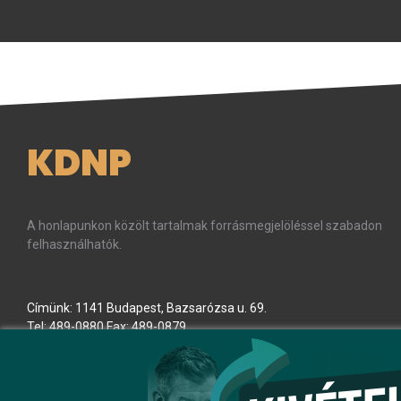
KDNP
A honlapunkon közölt tartalmak forrásmegjelöléssel szabadon
felhasználhatók.
Címünk: 1141 Budapest, Bazsarózsa u. 69.
Tel: 489-0880 Fax: 489-0879
E-mail:
kdnp
[kukac]
kdnp
.
hu
(kdnp[at]kdnp[dot]hu)