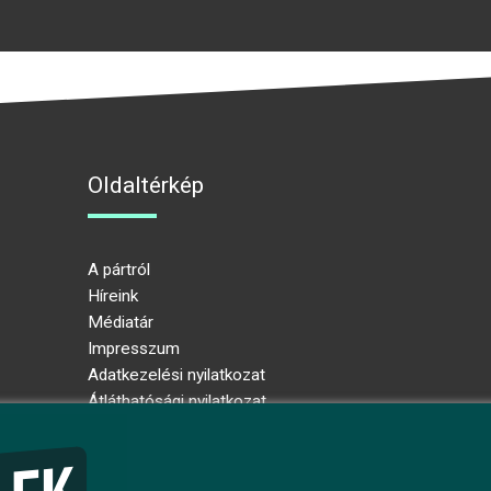
Oldaltérkép
A pártról
Híreink
Médiatár
Impresszum
Adatkezelési nyilatkozat
Átláthatósági nyilatkozat
Ugrás az oldal tetejére