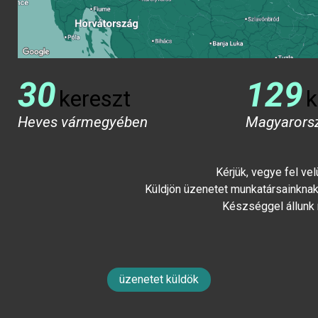
30
129
kereszt
k
Heves vármegyében
Magyarors
Kérjük, vegye fel ve
Küldjön üzenetet munkatársainknak 
Készséggel állunk
üzenetet küldök