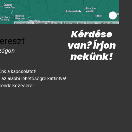
Kérdése
ereszt
van? Írjon
zágon
nekünk!
lünk a kapcsolatot!
az alábbi lehetőségre kattintva!
 rendelkezésére!