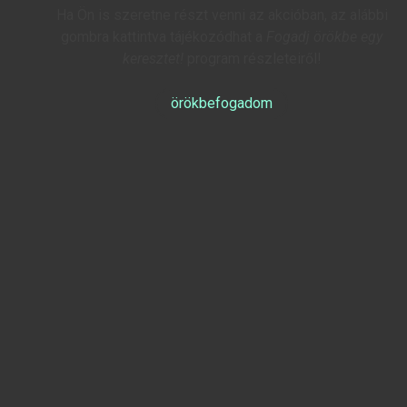
Ha Ön is szeretne részt venni az akcióban, az alábbi
gombra kattintva tájékozódhat a
Fogadj örökbe egy
keresztet!
program részleteiről!
örökbefogadom