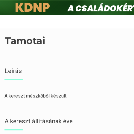
KDNP
A családokért.
Ugrás
a
tartalomra
Tamotai
Leírás
A kereszt mészkőből készült.
A kereszt állításának éve