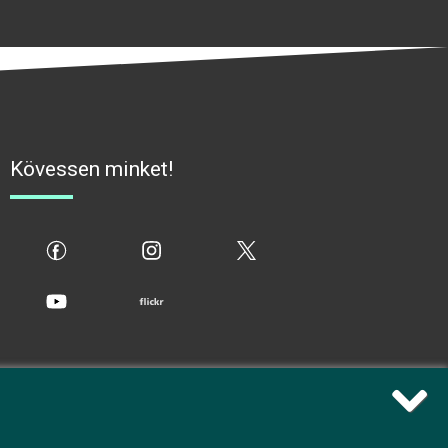
Kövessen minket!
fb
ig
x
yt
flickr