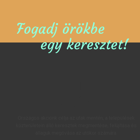
Fogadj örökbe
egy keresztet!
Országos akciónk célja az utak mentén, a települések
közterületein álló keresztek megmentése, felújítása és
állaguk megóvása az utókor számára.