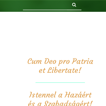
Keresés
Cum Deo pro Patria
et Libertate!
Istennel a Hazáért
és a Szabadságért!