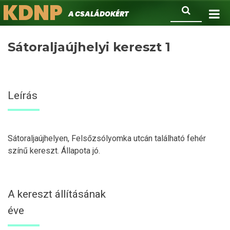
KDNP
Ugrás
Keresés
A családokért.
a
tartalomra
Sátoraljaújhelyi kereszt 1
Leírás
Sátoraljaújhelyen, Felsőzsólyomka utcán található fehér
színű kereszt. Állapota jó.
A kereszt állításának
éve