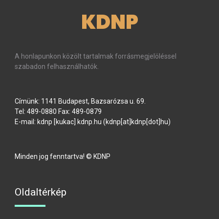
KDNP
A honlapunkon közölt tartalmak forrásmegjelöléssel
szabadon felhasználhatók.
Címünk: 1141 Budapest, Bazsarózsa u. 69.
Tel: 489-0880 Fax: 489-0879
E-mail:
kdnp
[kukac]
kdnp
.
hu
(kdnp[at]kdnp[dot]hu)
Minden jog fenntartva! © KDNP
Oldaltérkép