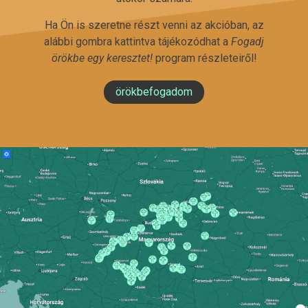
Ha Ön is szeretne részt venni az akcióban, az
alábbi gombra kattintva tájékozódhat a
Fogadj
örökbe egy keresztet!
program részleteiről!
örökbefogadom