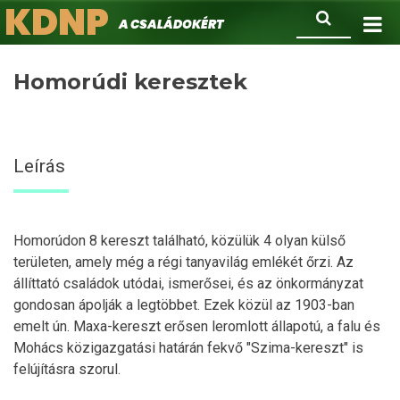
KDNP
Ugrás
Keresés
A családokért.
a
tartalomra
Homorúdi keresztek
Leírás
Homorúdon 8 kereszt található, közülük 4 olyan külső
területen, amely még a régi tanyavilág emlékét őrzi. Az
állíttató családok utódai, ismerősei, és az önkormányzat
gondosan ápolják a legtöbbet. Ezek közül az 1903-ban
emelt ún. Maxa-kereszt erősen leromlott állapotú, a falu és
Mohács közigazgatási határán fekvő "Szima-kereszt" is
felújításra szorul.