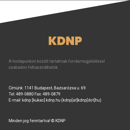
KDNP
A honlapunkon közölt tartalmak forrásmegjelöléssel
szabadon felhasználhatók.
Címünk: 1141 Budapest, Bazsarózsa u. 69.
Tel: 489-0880 Fax: 489-0879
E-mail:
kdnp
[kukac]
kdnp
.
hu
(kdnp[at]kdnp[dot]hu)
Minden jog fenntartva! © KDNP