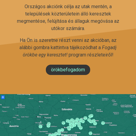
Országos akciónk célja az utak mentén, a
települések közterületein álló keresztek
megmentése, felújítása és állaguk megóvása az
utókor számára.
Ha Ön is szeretne részt venni az akcióban, az
alábbi gombra kattintva tájékozódhat a
Fogadj
örökbe egy keresztet!
program részleteiről!
örökbefogadom