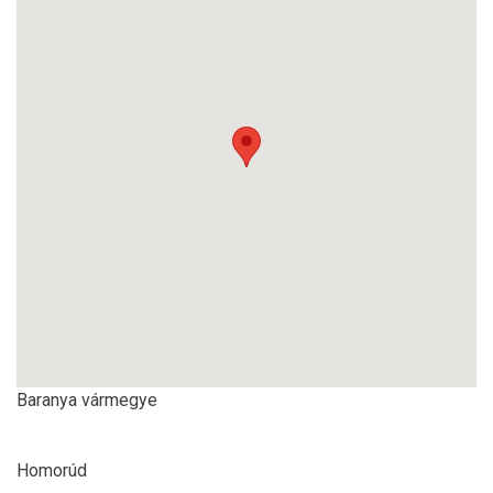
Baranya vármegye
Homorúd