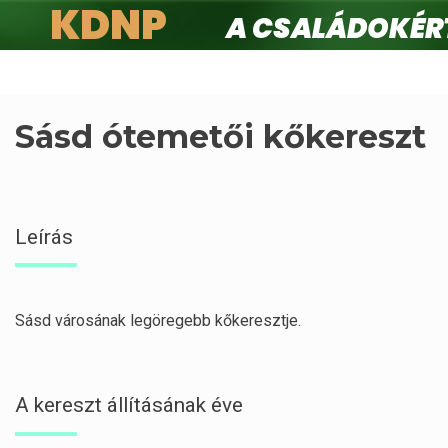
KDNP
A családokért.
Ugrás
a
tartalomra
Sásd ótemetői kőkereszt
Leírás
Sásd városának legöregebb kőkeresztje.
A kereszt állításának éve