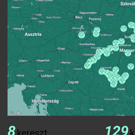
8
129
kereszt
k