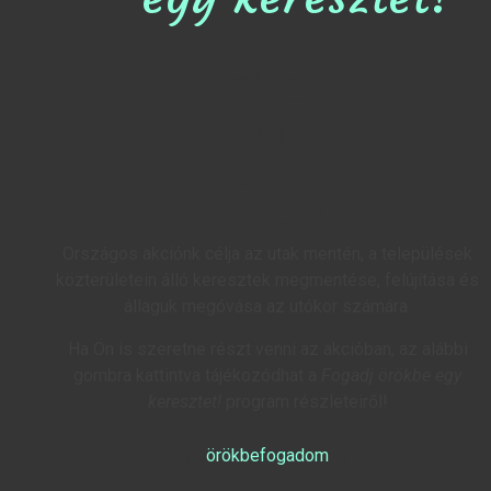
Országos akciónk célja az utak mentén, a települések
közterületein álló keresztek megmentése, felújítása és
állaguk megóvása az utókor számára.
Ha Ön is szeretne részt venni az akcióban, az alábbi
gombra kattintva tájékozódhat a
Fogadj örökbe egy
keresztet!
program részleteiről!
örökbefogadom