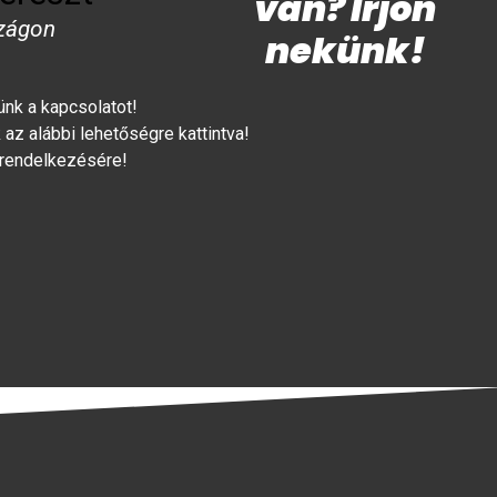
van? Írjon
zágon
nekünk!
lünk a kapcsolatot!
az alábbi lehetőségre kattintva!
 rendelkezésére!