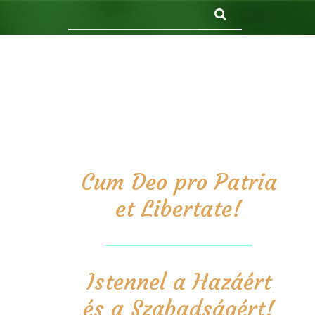
Keresés
Cum Deo pro Patria
et Libertate!
Istennel a Hazáért
és a Szabadságért!