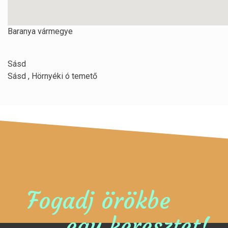
Baranya vármegye
Sásd
Sásd , Hörnyéki ó temető
Fogadj örökbe
egy keresztet!