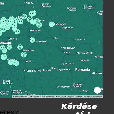
Kérdése
ereszt