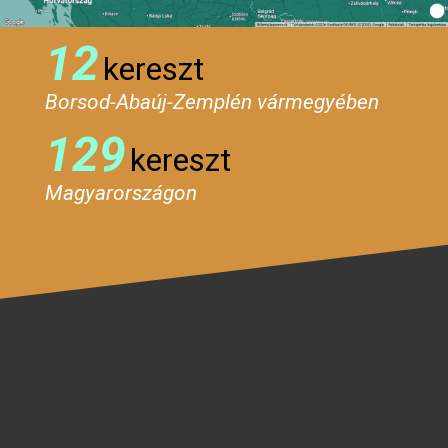
12
kereszt
Borsod-Abaúj-Zemplén vármegyében
129
kereszt
Magyarországon