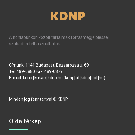
KDNP
A honlapunkon közölt tartalmak forrásmegjelöléssel
szabadon felhasználhatók.
Címünk: 1141 Budapest, Bazsarózsa u. 69.
Tel: 489-0880 Fax: 489-0879
E-mail:
kdnp
[kukac]
kdnp
.
hu
(kdnp[at]kdnp[dot]hu)
Minden jog fenntartva! © KDNP
Oldaltérkép