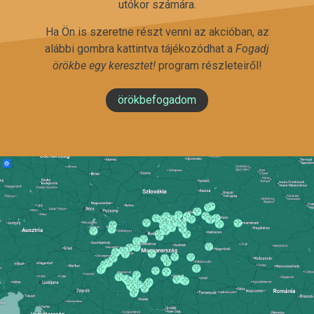
utókor számára.
Ha Ön is szeretne részt venni az akcióban, az
alábbi gombra kattintva tájékozódhat a
Fogadj
örökbe egy keresztet!
program részleteiről!
örökbefogadom