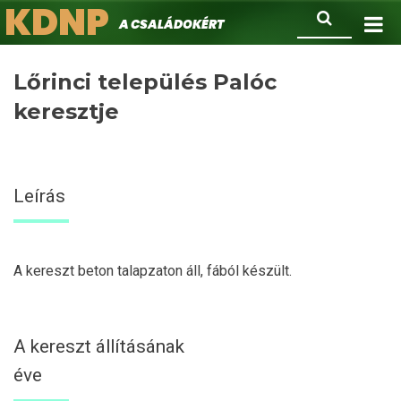
KDNP
Ugrás
Keresés
A családokért.
a
tartalomra
Lőrinci település Palóc
keresztje
Leírás
A kereszt beton talapzaton áll, fából készült.
A kereszt állításának
éve