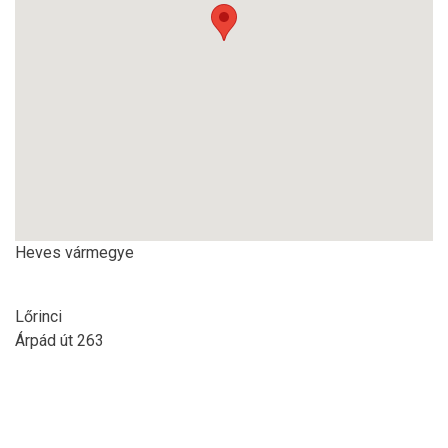
Heves vármegye
Lőrinci
Árpád út 263