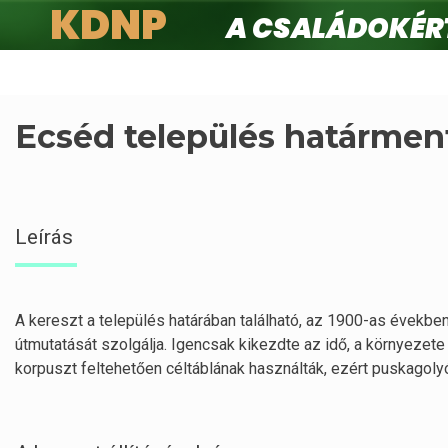
KDNP
A családokért.
Ugrás
a
tartalomra
Ecséd település határment
Leírás
A kereszt a település határában található, az 1900-as években 
útmutatását szolgálja. Igencsak kikezdte az idő, a környezete
korpuszt feltehetően céltáblának használták, ezért puskagolyó