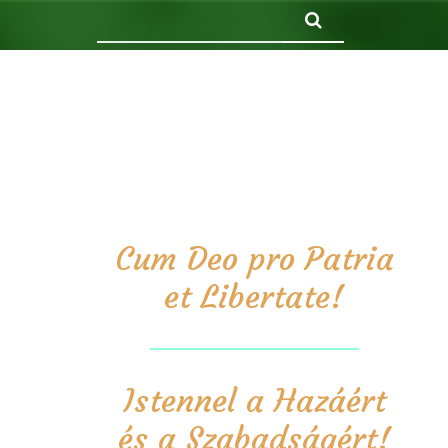
Keresés
Cum Deo pro Patria
et Libertate!
Istennel a Hazáért
és a Szabadságért!