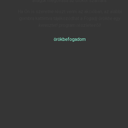
állaguk megóvása az utókor számára.
Ha Ön is szeretne részt venni az akcióban, az alábbi
gombra kattintva tájékozódhat a
Fogadj örökbe egy
keresztet!
program részleteiről!
örökbefogadom