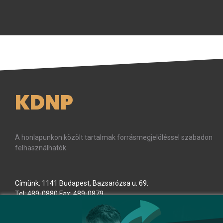
KDNP
A honlapunkon közölt tartalmak forrásmegjelöléssel szabadon
felhasználhatók.
Címünk: 1141 Budapest, Bazsarózsa u. 69.
Tel: 489-0880 Fax: 489-0879
E-mail:
kdnp
[kukac]
kdnp
.
hu
(kdnp[at]kdnp[dot]hu)