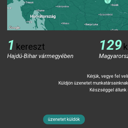
1
129
kereszt
k
Hajdú-Bihar vármegyében
Magyarors
Kérjük, vegye fel ve
Küldjön üzenetet munkatársainknak 
Készséggel állunk
üzenetet küldök