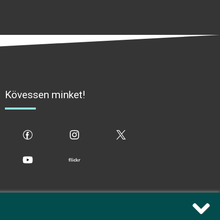
Kövessen minket!
fb
ig
x
yt
flickr