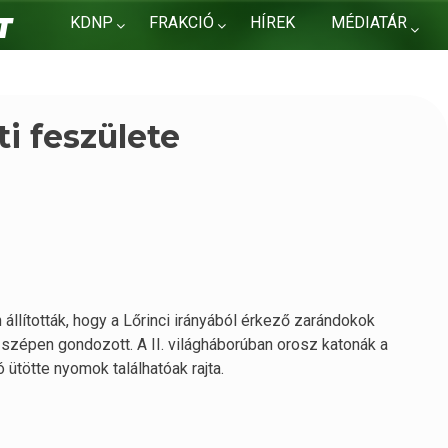
KDNP
FRAKCIÓ
HÍREK
MÉDIATÁR
KAPCSOLAT
i feszülete
állították, hogy a Lőrinci irányából érkező zarándokok
 szépen gondozott. A II. világháborúban orosz katonák a
 ütötte nyomok találhatóak rajta.