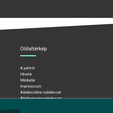
Oldaltérkép
A pártról
Híreink
Médiatár
Impresszum
Adatkezelési nyilatkozat
Átláthatósági nyilatkozat
Ugrás az oldal tetejére