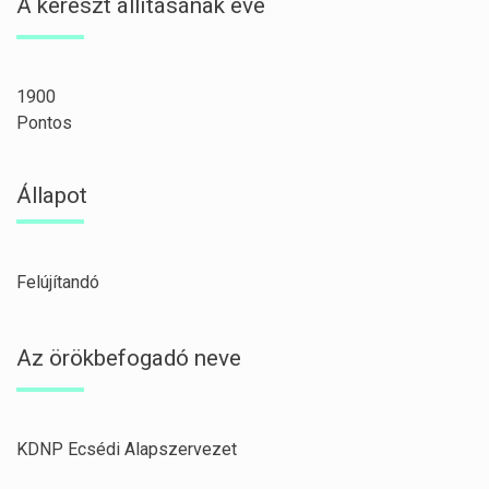
A kereszt állításának éve
1900
Pontos
Állapot
Felújítandó
Az örökbefogadó neve
KDNP Ecsédi Alapszervezet