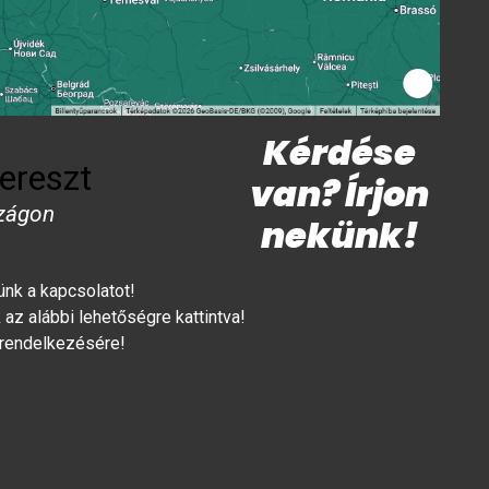
Kérdése
ereszt
van? Írjon
zágon
nekünk!
lünk a kapcsolatot!
az alábbi lehetőségre kattintva!
 rendelkezésére!