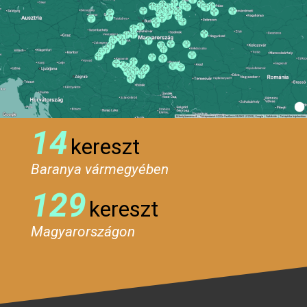
14
kereszt
Baranya vármegyében
129
kereszt
Magyarországon