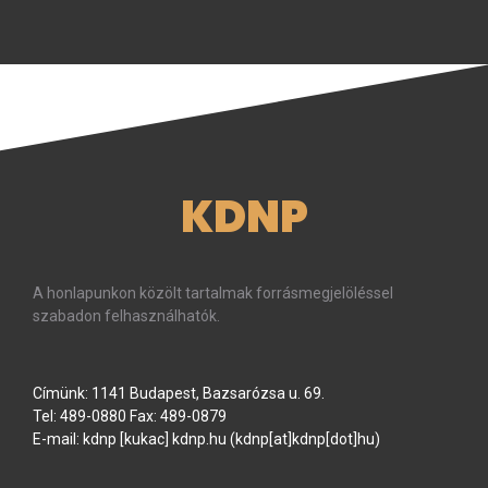
KDNP
A honlapunkon közölt tartalmak forrásmegjelöléssel
szabadon felhasználhatók.
Címünk: 1141 Budapest, Bazsarózsa u. 69.
Tel: 489-0880 Fax: 489-0879
E-mail:
kdnp
[kukac]
kdnp
.
hu
(kdnp[at]kdnp[dot]hu)