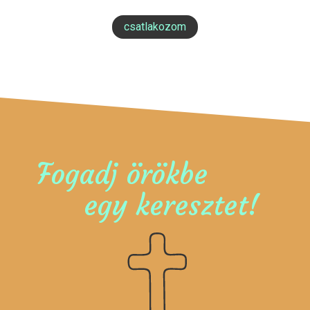
csatlakozom
Fogadj örökbe
egy keresztet!