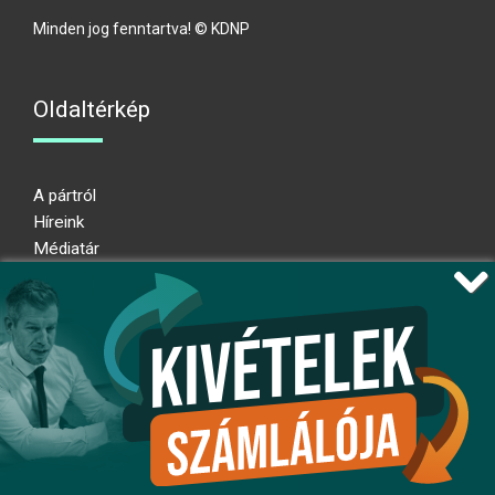
Minden jog fenntartva! © KDNP
Oldaltérkép
A pártról
Híreink
Médiatár
Impresszum
Adatkezelési nyilatkozat
Átláthatósági nyilatkozat
Ugrás az oldal tetejére
Kövessen minket!