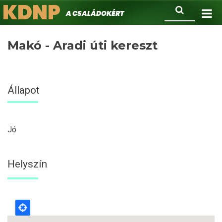
KDNP
Ugrás
Keresés
A családokért.
a
tartalomra
Makó - Aradi úti kereszt
Állapot
Jó
Helyszín