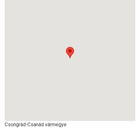
Csongrád-Csanád vármegye