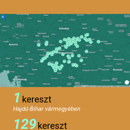
1
kereszt
Hajdú-Bihar vármegyében
129
kereszt