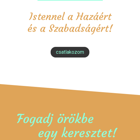
Istennel a Hazáért
és a Szabadságért!
csatlakozom
Fogadj örökbe
egy keresztet!