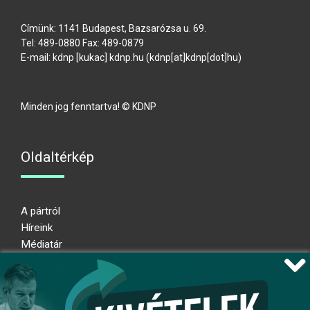
Címünk: 1141 Budapest, Bazsarózsa u. 69.
Tel: 489-0880 Fax: 489-0879
E-mail:
kdnp
[kukac]
kdnp
.
hu
(kdnp[at]kdnp[dot]hu)
Minden jog fenntartva! © KDNP
Oldaltérkép
A pártról
Híreink
Médiatár
Impresszum
Adatkezelési nyilatkozat
Átláthatósági nyilatkozat