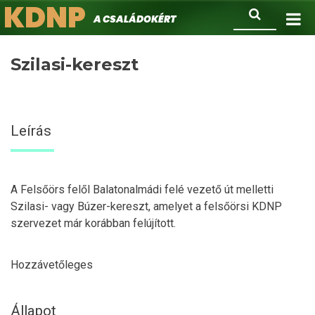
KDNP
Ugrás
Keresés
A családokért.
a
tartalomra
Szilasi-kereszt
Leírás
A Felsőörs felől Balatonalmádi felé vezető út melletti
Szilasi- vagy Búzer-kereszt, amelyet a felsőörsi KDNP
szervezet már korábban felújított.
Hozzávetőleges
Állapot