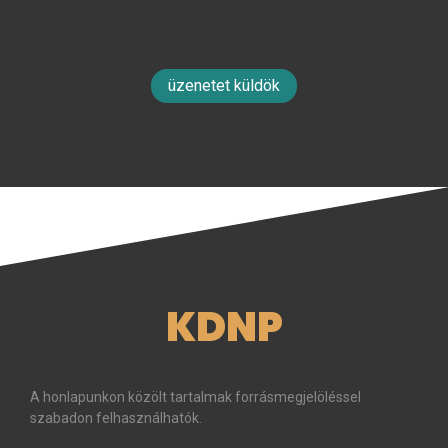
üzenetet küldök
KDNP
A honlapunkon közölt tartalmak forrásmegjelöléssel
szabadon felhasználhatók.