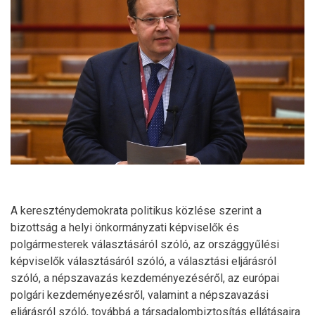
A kereszténydemokrata politikus közlése szerint a
bizottság a helyi önkormányzati képviselők és
polgármesterek választásáról szóló, az országgyűlési
képviselők választásáról szóló, a választási eljárásról
szóló, a népszavazás kezdeményezéséről, az európai
polgári kezdeményezésről, valamint a népszavazási
eljárásról szóló, továbbá a társadalombiztosítás ellátásaira