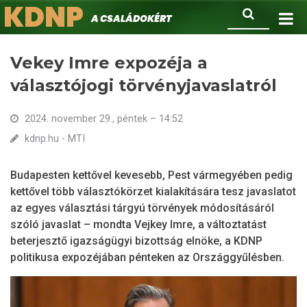
KDNP
Ugrás
Keresés
A családokért.
a
tartalomra
Vekey Imre expozéja a
választójogi törvényjavaslatról
2024. november 29., péntek – 14:52
kdnp.hu - MTI
Budapesten kettővel kevesebb, Pest vármegyében pedig
kettővel több választókörzet kialakítására tesz javaslatot
az egyes választási tárgyú törvények módosításáról
szóló javaslat – mondta Vejkey Imre, a változtatást
beterjesztő igazságügyi bizottság elnöke, a KDNP
politikusa expozéjában pénteken az Országgyűlésben.