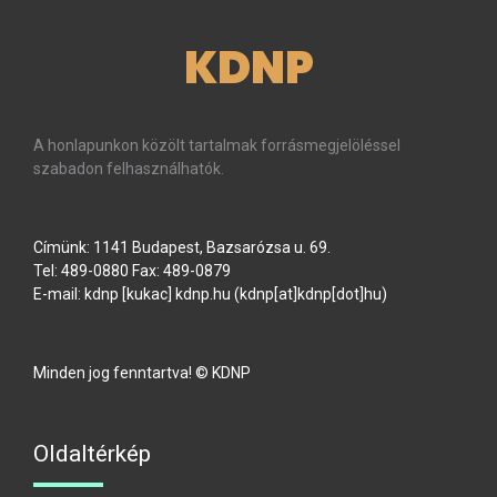
KDNP
A honlapunkon közölt tartalmak forrásmegjelöléssel
szabadon felhasználhatók.
Címünk: 1141 Budapest, Bazsarózsa u. 69.
Tel: 489-0880 Fax: 489-0879
E-mail:
kdnp
[kukac]
kdnp
.
hu
(kdnp[at]kdnp[dot]hu)
Minden jog fenntartva! © KDNP
Oldaltérkép