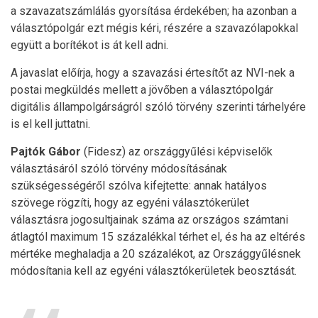
a szavazatszámlálás gyorsítása érdekében; ha azonban a
választópolgár ezt mégis kéri, részére a szavazólapokkal
együtt a borítékot is át kell adni.
A javaslat előírja, hogy a szavazási értesítőt az NVI-nek a
postai megküldés mellett a jövőben a választópolgár
digitális állampolgárságról szóló törvény szerinti tárhelyére
is el kell juttatni.
Pajtók Gábor
(Fidesz) az országgyűlési képviselők
választásáról szóló törvény módosításának
szükségességéről szólva kifejtette: annak hatályos
szövege rögzíti, hogy az egyéni választókerület
választásra jogosultjainak száma az országos számtani
átlagtól maximum 15 százalékkal térhet el, és ha az eltérés
mértéke meghaladja a 20 százalékot, az Országgyűlésnek
módosítania kell az egyéni választókerületek beosztását.