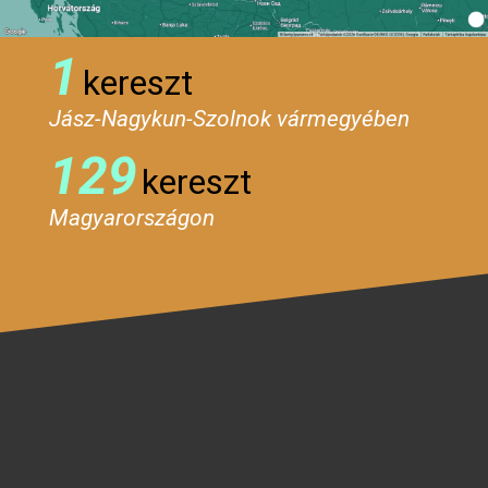
1
kereszt
Jász-Nagykun-Szolnok vármegyében
129
kereszt
Magyarországon