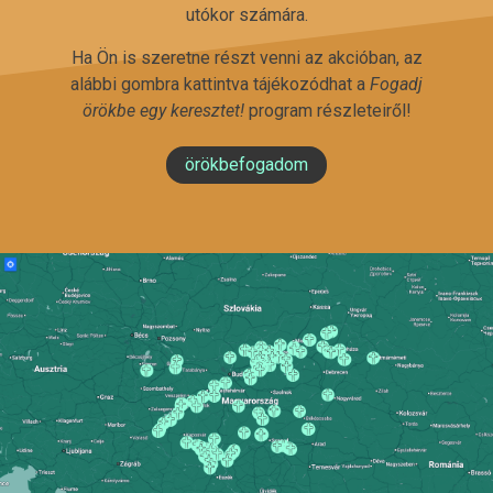
utókor számára.
Ha Ön is szeretne részt venni az akcióban, az
alábbi gombra kattintva tájékozódhat a
Fogadj
örökbe egy keresztet!
program részleteiről!
örökbefogadom