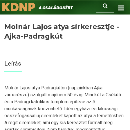
KDNP
Ugrás
Keresés
A családokért.
a
tartalomra
Molnár Lajos atya sírkeresztje -
Ajka-Padragkút
Leírás
Molnár Lajos atya Padragkúton (napjainkban Ajka
városrésze) szolgált majdnem 50 évig. Mindkét a Csékúti
és a Padragi katolikus templom építése az ő
munkásságának köszönhető. Idén egyházi és lakossági
összefogással új síremléket kapott az atya a temetőnkben.
A régit síremlékét, ami egy kis keresztet formált meg
akarták semmisíteni. Nem hagytuk, megmentettük,