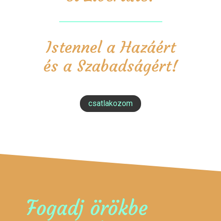
Istennel a Hazáért
és a Szabadságért!
csatlakozom
Fogadj örökbe