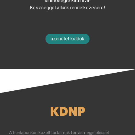
lehetőségre kattintva!
Készséggel állunk rendelkezésére!
üzenetet küldök
KDNP
A honlapunkon közölt tartalmak forrásmegjelöléssel