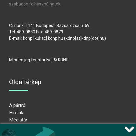
szabadon felhasználhatók.
Címünk: 1141 Budapest, Bazsarózsa u. 69.
Tel: 489-0880 Fax: 489-0879
E-mail:
kdnp
[kukac]
kdnp
.
hu
(kdnp[at]kdnp[dot]hu)
Minden jog fenntartva! © KDNP
Oldaltérkép
A pártról
Híreink
Médiatár
Impresszum
Adatkezelési nyilatkozat