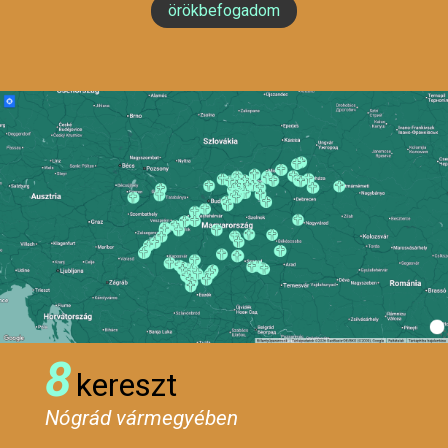
örökbefogadom
8
kereszt
Nógrád vármegyében