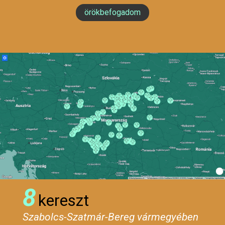
örökbefogadom
8
kereszt
Szabolcs-Szatmár-Bereg vármegyében