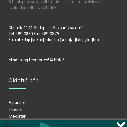
A honlapunkon közölt tartalmak forrásmegjelöléssel
szabadon felhasználhatók.
Címünk: 1141 Budapest, Bazsarózsa u. 69.
Tel: 489-0880 Fax: 489-0879
E-mail:
kdnp
[kukac]
kdnp
.
hu
(kdnp[at]kdnp[dot]hu)
Minden jog fenntartva! © KDNP
Oldaltérkép
A pártról
Híreink
Médiatár
Impresszum