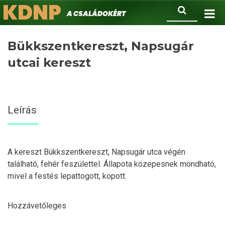
KDNP
Ugrás
Keresés
A családokért.
a
tartalomra
Bükkszentkereszt, Napsugár
utcai kereszt
Leírás
A kereszt Bükkszentkereszt, Napsugár utca végén
található, fehér feszülettel. Állapota közepesnek mondható,
mivel a festés lepattogott, kopott.
Hozzávetőleges