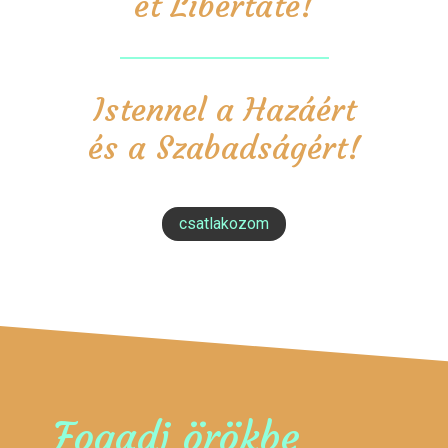
et Libertate!
Istennel a Hazáért
és a Szabadságért!
csatlakozom
Fogadj örökbe