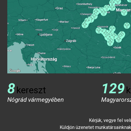
8
129
kereszt
k
Nógrád vármegyében
Magyarors
Kérjük, vegye fel ve
Küldjön üzenetet munkatársainknak 