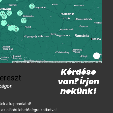
Kérdése
ereszt
van? Írjon
zágon
nekünk!
lünk a kapcsolatot!
az alábbi lehetőségre kattintva!