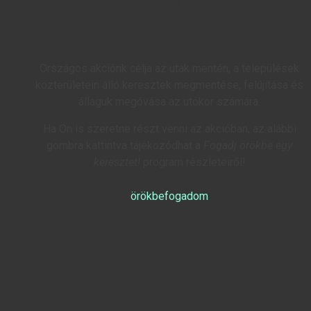
Országos akciónk célja az utak mentén, a települések
közterületein álló keresztek megmentése, felújítása és
állaguk megóvása az utókor számára.
Ha Ön is szeretne részt venni az akcióban, az alábbi
gombra kattintva tájékozódhat a
Fogadj örökbe egy
keresztet!
program részleteiről!
örökbefogadom