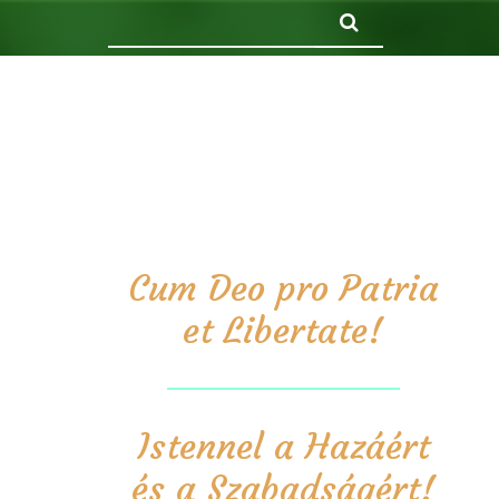
Keresés
Cum Deo pro Patria
et Libertate!
Istennel a Hazáért
és a Szabadságért!