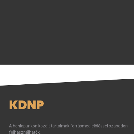
KDNP
A honlapunkon közölt tartalmak forrásmegjelöléssel szabadon
felhasználhatók.