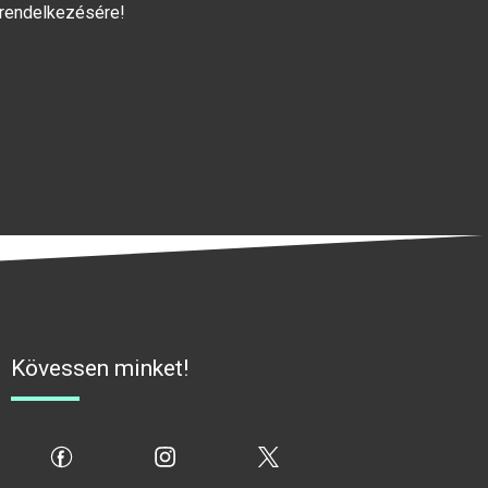
 rendelkezésére!
Kövessen minket!
fb
ig
x