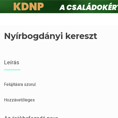
KDNP
A családokért.
Ugrás
a
tartalomra
Nyírbogdányi kereszt
Leírás
Felújításra szorul.
Hozzávetőleges