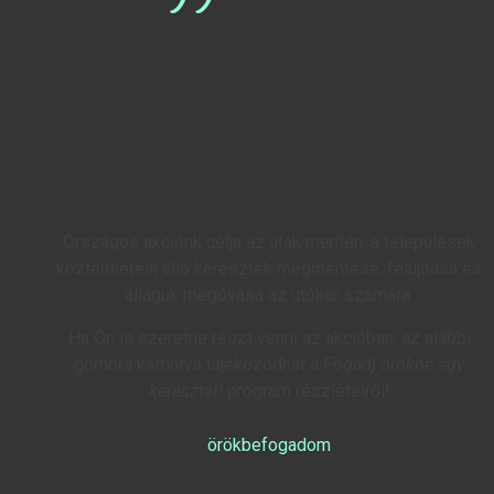
Országos akciónk célja az utak mentén, a települések
közterületein álló keresztek megmentése, felújítása és
állaguk megóvása az utókor számára.
Ha Ön is szeretne részt venni az akcióban, az alábbi
gombra kattintva tájékozódhat a
Fogadj örökbe egy
keresztet!
program részleteiről!
örökbefogadom