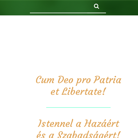
Keresés
Cum Deo pro Patria
et Libertate!
Istennel a Hazáért
és a Szabadságért!