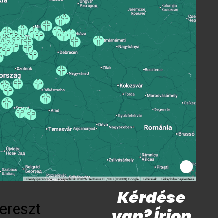
Kérdése
ereszt
van? Írjon