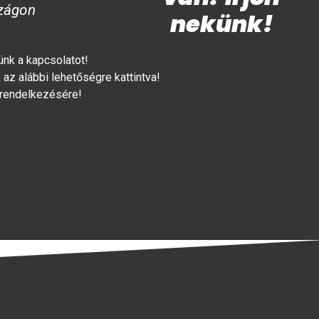
zágon
nekünk!
lünk a kapcsolatot!
az alábbi lehetőségre kattintva!
 rendelkezésére!