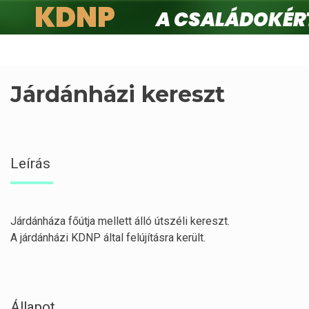
KDNP
A családokért.
Ugrás
a
tartalomra
Járdánházi kereszt
Leírás
Járdánháza főútja mellett álló útszéli kereszt.
A járdánházi KDNP által felújításra került.
Állapot