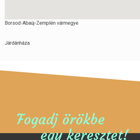
Borsod-Abaúj-Zemplén vármegye
Járdánháza
Fogadj örökbe
egy keresztet!