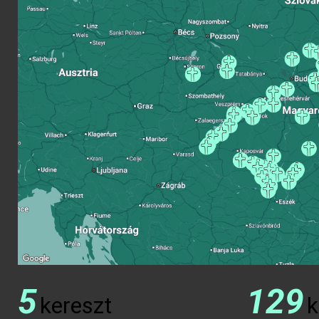
5
129
kereszt
k