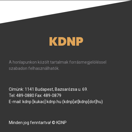
KDNP
A honlapunkon közölt tartalmak forrásmegjelöléssel
szabadon felhasználhatók.
Címünk: 1141 Budapest, Bazsarózsa u. 69.
Tel: 489-0880 Fax: 489-0879
E-mail:
kdnp
[kukac]
kdnp
.
hu
(kdnp[at]kdnp[dot]hu)
Minden jog fenntartva! © KDNP