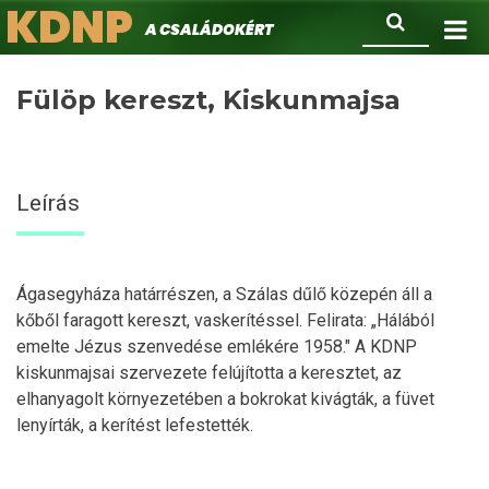
KDNP
Ugrás
Keresés
A családokért.
a
tartalomra
Fülöp kereszt, Kiskunmajsa
Leírás
Ágasegyháza határrészen, a Szálas dűlő közepén áll a
kőből faragott kereszt, vaskerítéssel. Felirata: „Hálából
emelte Jézus szenvedése emlékére 1958." A KDNP
kiskunmajsai szervezete felújította a keresztet, az
elhanyagolt környezetében a bokrokat kivágták, a füvet
lenyírták, a kerítést lefestették.