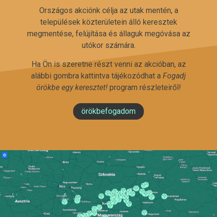
Országos akciónk célja az utak mentén, a
települések közterületein álló keresztek
megmentése, felújítása és állaguk megóvása az
utókor számára.
Ha Ön is szeretne részt venni az akcióban, az
alábbi gombra kattintva tájékozódhat a
Fogadj
örökbe egy keresztet!
program részleteiről!
örökbefogadom