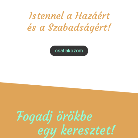
Istennel a Hazáért
és a Szabadságért!
csatlakozom
Fogadj örökbe
egy keresztet!