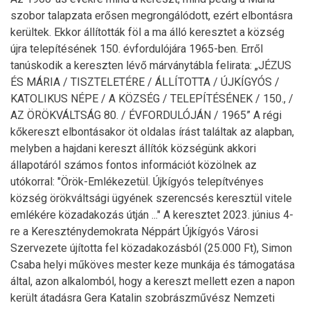
szobor talapzata erősen megrongálódott, ezért elbontásra
kerültek. Ekkor állították föl a ma álló keresztet a község
újra telepítésének 150. évfordulójára 1965-ben. Erről
tanúskodik a kereszten lévő márványtábla felirata: „JÉZUS
ÉS MÁRIA / TISZTELETÉRE / ÁLLÍTOTTA / ÚJKÍGYÓS /
KATOLIKUS NÉPE / A KÖZSÉG / TELEPÍTÉSÉNEK / 150., /
AZ ÖRÖKVÁLTSÁG 80. / ÉVFORDULÓJÁN / 1965” A régi
kőkereszt elbontásakor öt oldalas írást találtak az alapban,
melyben a hajdani kereszt állítók községünk akkori
állapotáról számos fontos információt közölnek az
utókorral: "Örök-Emlékezetül. Újkígyós telepítvényes
község örökváltsági ügyének szerencsés keresztül vitele
emlékére közadakozás útján ..." A keresztet 2023. június 4-
re a Kereszténydemokrata Néppárt Újkígyós Városi
Szervezete újította fel közadakozásból (25.000 Ft), Simon
Csaba helyi műköves mester keze munkája és támogatása
által, azon alkalomból, hogy a kereszt mellett ezen a napon
került átadásra Gera Katalin szobrászművész Nemzeti