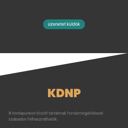
üzenetet küldök
KDNP
A honlapunkon közölt tartalmak forrásmegjelöléssel
szabadon felhasználhatók.