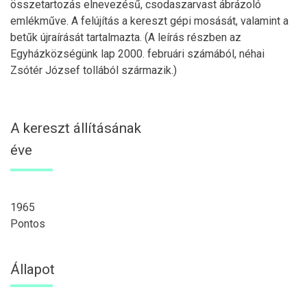
összetartozás elnevezésű, csodaszarvast ábrázoló
emlékműve. A felújítás a kereszt gépi mosását, valamint a
betűk újraírását tartalmazta. (A leírás részben az
Egyházközségünk lap 2000. februári számából, néhai
Zsótér József tollából származik.)
A kereszt állításának
éve
1965
Pontos
Állapot