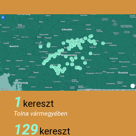
1
kereszt
Tolna vármegyében
129
kereszt