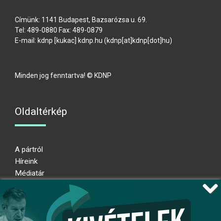
Címünk: 1141 Budapest, Bazsarózsa u. 69.
Tel: 489-0880 Fax: 489-0879
E-mail:
kdnp
[kukac]
kdnp
.
hu
(kdnp[at]kdnp[dot]hu)
Minden jog fenntartva! © KDNP
Oldaltérkép
A pártról
Híreink
Médiatár
Impresszum
Adatkezelési nyilatkozat
Átláthatósági nyilatkozat
Ugrás az oldal tetejére