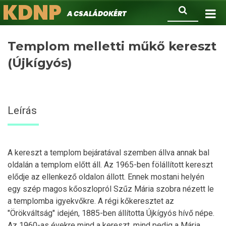
KDNP
Ugrás
Keresés
A családokért.
a
tartalomra
Templom melletti műkő kereszt
(Újkígyós)
Leírás
A kereszt a templom bejáratával szemben állva annak bal
oldalán a templom előtt áll. Az 1965-ben fölállított kereszt
elődje az ellenkező oldalon állott. Ennek mostani helyén
egy szép magos kőoszlopról Szűz Mária szobra nézett le
a templomba igyekvőkre. A régi kőkeresztet az
"Örökváltság" idején, 1885-ben állította Újkígyós hívő népe.
Az 1960-as évekre mind a kereszt, mind pedig a Mária