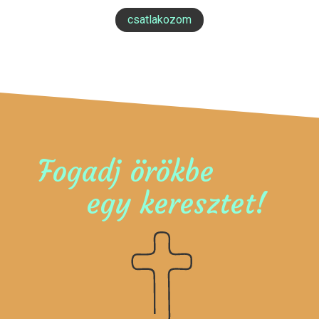
csatlakozom
Fogadj örökbe
egy keresztet!