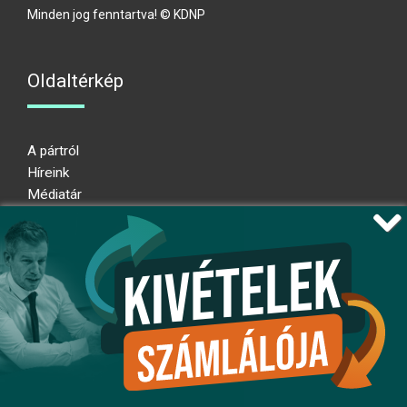
Minden jog fenntartva! © KDNP
Oldaltérkép
A pártról
Híreink
Médiatár
Impresszum
Adatkezelési nyilatkozat
Átláthatósági nyilatkozat
Ugrás az oldal tetejére
Kövessen minket!