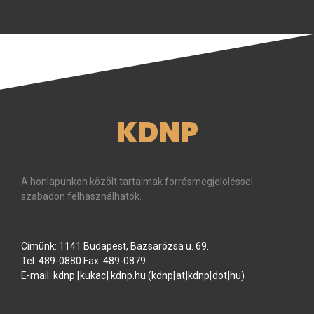
KDNP
A honlapunkon közölt tartalmak forrásmegjelöléssel
szabadon felhasználhatók.
Címünk: 1141 Budapest, Bazsarózsa u. 69.
Tel: 489-0880 Fax: 489-0879
E-mail:
kdnp
[kukac]
kdnp
.
hu
(kdnp[at]kdnp[dot]hu)