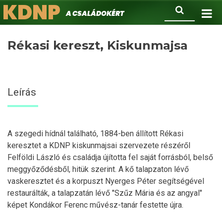
KDNP
Ugrás
Keresés
A családokért.
a
tartalomra
Rékasi kereszt, Kiskunmajsa
Leírás
A szegedi hídnál található, 1884-ben állított Rékasi
keresztet a KDNP kiskunmajsai szervezete részéről
Felföldi László és családja újította fel saját forrásból, belső
meggyőződésből, hitük szerint. A kő talapzaton lévő
vaskeresztet és a korpuszt Nyerges Péter segítségével
restaurálták, a talapzatán lévő "Szűz Mária és az angyal"
képet Kondákor Ferenc művész-tanár festette újra.