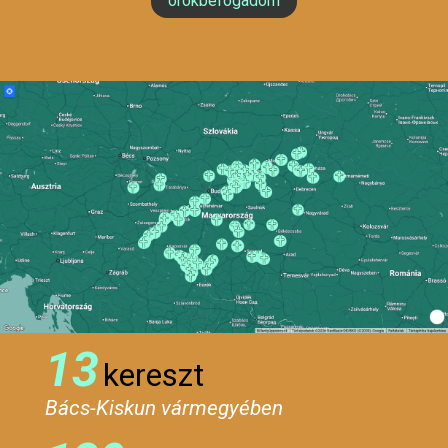
örökbefogadom
13
kereszt
Bács-Kiskun vármegyében