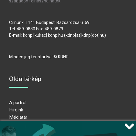
szabadon felhasználhatók.
Címünk: 1141 Budapest, Bazsarózsa u. 69.
Tel: 489-0880 Fax: 489-0879
E-mail:
kdnp
[kukac]
kdnp
.
hu
(kdnp[at]kdnp[dot]hu)
Minden jog fenntartva! © KDNP
Oldaltérkép
A pártról
Híreink
Médiatár
Impresszum
Adatkezelési nyilatkozat