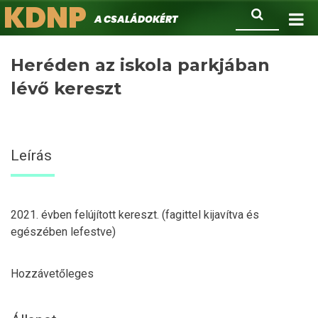
KDNP
Ugrás
Keresés
A családokért.
a
tartalomra
Heréden az iskola parkjában
lévő kereszt
Leírás
2021. évben felújított kereszt. (fagittel kijavítva és
egészében lefestve)
Hozzávetőleges