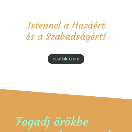
Istennel a Hazáért
és a Szabadságért!
csatlakozom
Fogadj örökbe