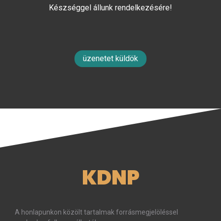
Készséggel állunk rendelkezésére!
üzenetet küldök
KDNP
A honlapunkon közölt tartalmak forrásmegjelöléssel