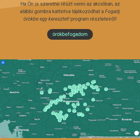
Ha Ön is szeretne részt venni az akcióban, az
alábbi gombra kattintva tájékozódhat a
Fogadj
örökbe egy keresztet!
program részleteiről!
örökbefogadom