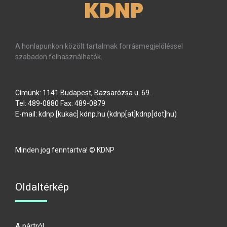
KDNP
A honlapunkon közölt tartalmak forrásmegjelöléssel
szabadon felhasználhatók.
Címünk: 1141 Budapest, Bazsarózsa u. 69.
Tel: 489-0880 Fax: 489-0879
E-mail:
kdnp
[kukac]
kdnp
.
hu
(kdnp[at]kdnp[dot]hu)
Minden jog fenntartva! © KDNP
Oldaltérkép
A pártról