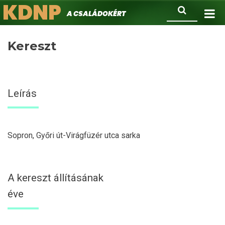
KDNP
Ugrás
Keresés
A családokért.
a
tartalomra
Kereszt
Leírás
Sopron, Győri út-Virágfüzér utca sarka
A kereszt állításának
éve