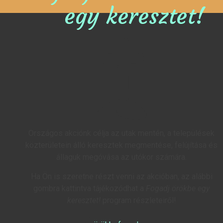
egy keresztet!
Országos akciónk célja az utak mentén, a települések
közterületein álló keresztek megmentése, felújítása és
állaguk megóvása az utókor számára.
Ha Ön is szeretne részt venni az akcióban, az alábbi
gombra kattintva tájékozódhat a
Fogadj örökbe egy
keresztet!
program részleteiről!