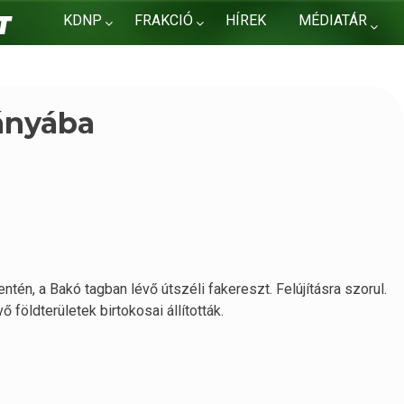
KDNP
FRAKCIÓ
HÍREK
MÉDIATÁR
KAPCSOLAT
rányába
tén, a Bakó tagban lévő útszéli fakereszt. Felújításra szorul.
 földterületek birtokosai állították.