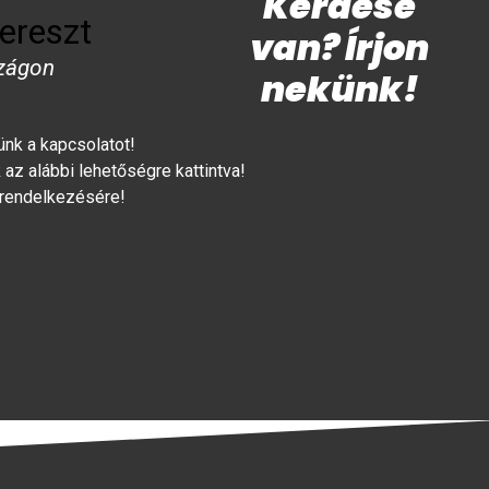
Kérdése
ereszt
van? Írjon
zágon
nekünk!
lünk a kapcsolatot!
az alábbi lehetőségre kattintva!
 rendelkezésére!