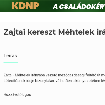
KDNP
A családokért.
Ugrás
a
tartalomra
Zajtai kereszt Méhtelek i
Leírás
Zajta - Méhtelek irányába vezető mezőgazdasági feltáró út men
Létesítésnek ideje bizonytalan, vélhetően a környezetében lévő
Hozzávetőleges