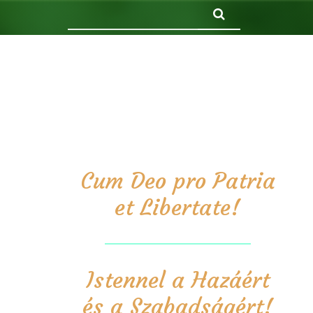
Keresés
Cum Deo pro Patria
et Libertate!
Istennel a Hazáért
és a Szabadságért!