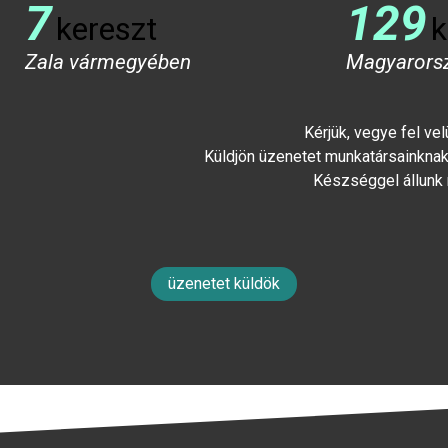
7
129
kereszt
k
Zala vármegyében
Magyarors
Kérjük, vegye fel ve
Küldjön üzenetet munkatársainknak 
Készséggel állunk
üzenetet küldök