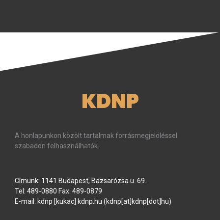
KDNP
A honlapunkon közölt tartalmak forrásmegjelöléssel
szabadon felhasználhatók.
Címünk: 1141 Budapest, Bazsarózsa u. 69.
Tel: 489-0880 Fax: 489-0879
E-mail:
kdnp
[kukac]
kdnp
.
hu
(kdnp[at]kdnp[dot]hu)