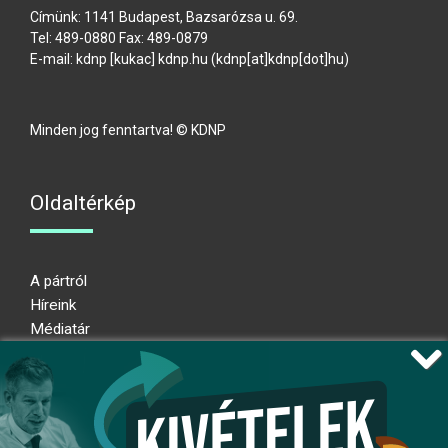
Címünk: 1141 Budapest, Bazsarózsa u. 69.
Tel: 489-0880 Fax: 489-0879
E-mail:
kdnp
[kukac]
kdnp
.
hu
(kdnp[at]kdnp[dot]hu)
Minden jog fenntartva! © KDNP
Oldaltérkép
A pártról
Híreink
Médiatár
Impresszum
Adatkezelési nyilatkozat
Átláthatósági nyilatkozat
Ugrás az oldal tetejére