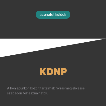
üzenetet küldök
KDNP
A honlapunkon közölt tartalmak forrásmegjelöléssel
szabadon felhasználhatók.