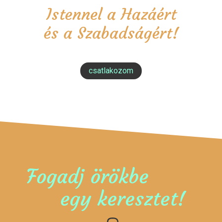
Istennel a Hazáért
és a Szabadságért!
csatlakozom
Fogadj örökbe
egy keresztet!