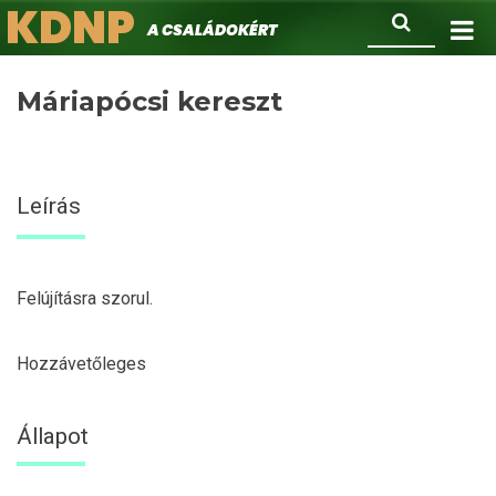
KDNP
Ugrás
Keresés
A családokért.
a
tartalomra
Máriapócsi kereszt
Leírás
Felújításra szorul.
Hozzávetőleges
Állapot