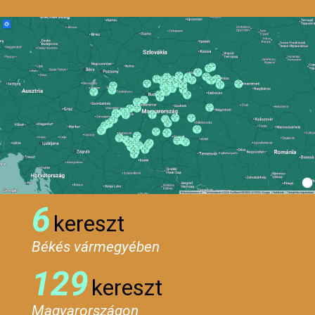
6
kereszt
Békés vármegyében
129
kereszt
Magyarországon