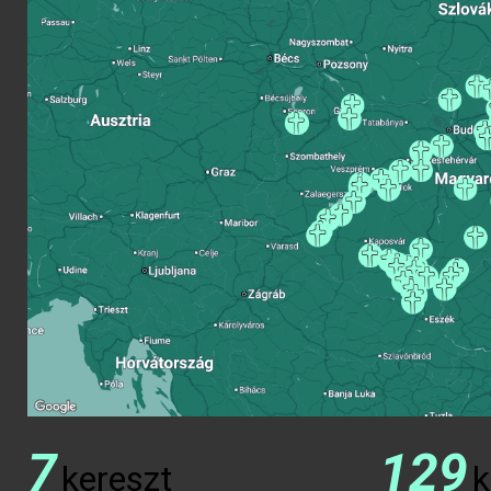
7
129
kereszt
k