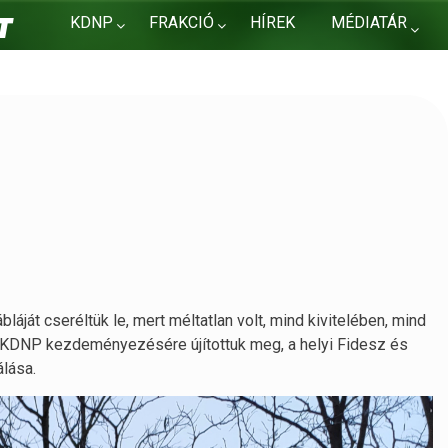
KDNP
FRAKCIÓ
HÍREK
MÉDIATÁR
KAPCSOLAT
láját cseréltük le, mert méltatlan volt, mind kivitelében, mind
i KDNP kezdeményezésére újítottuk meg, a helyi Fidesz és
álása.