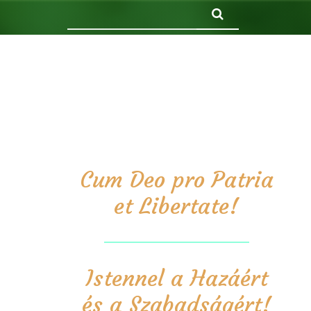
Keresés
Cum Deo pro Patria
et Libertate!
Istennel a Hazáért
és a Szabadságért!