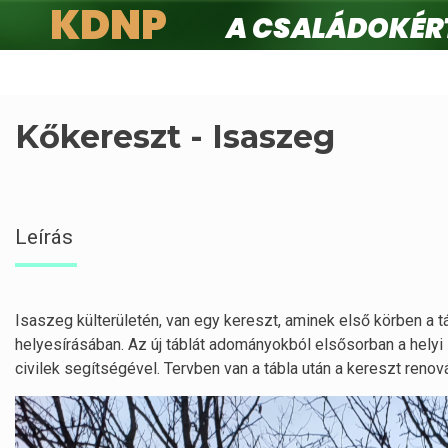
KDNP
A családokért.
Ugrás
a
tartalomra
Kőkereszt - Isaszeg
Leírás
Isaszeg külterületén, van egy kereszt, aminek első körben a táb
helyesírásában. Az új táblát adományokból elsősorban a hely
civilek segítségével. Tervben van a tábla után a kereszt renov