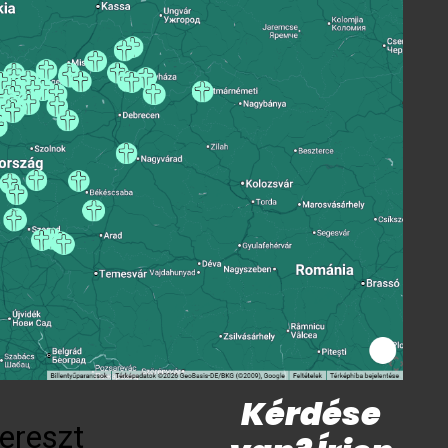
Kérdése
ereszt