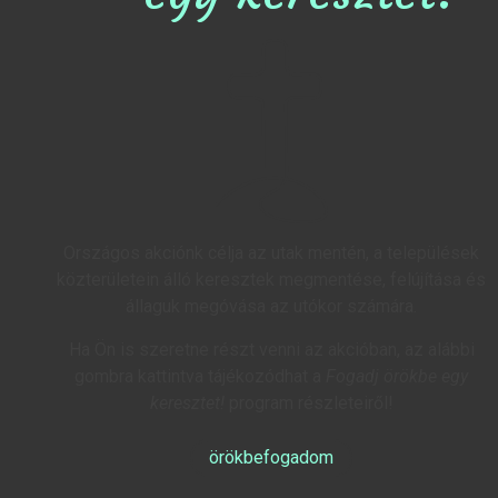
Országos akciónk célja az utak mentén, a települések
közterületein álló keresztek megmentése, felújítása és
állaguk megóvása az utókor számára.
Ha Ön is szeretne részt venni az akcióban, az alábbi
gombra kattintva tájékozódhat a
Fogadj örökbe egy
keresztet!
program részleteiről!
örökbefogadom