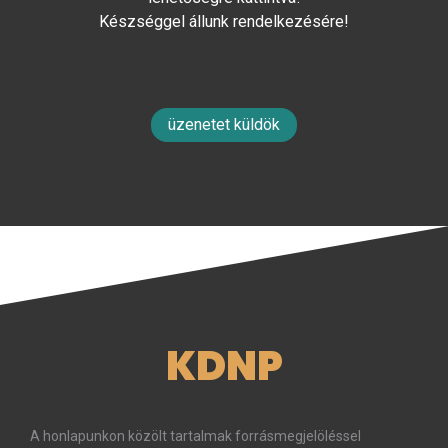
Készséggel állunk rendelkezésére!
üzenetet küldök
KDNP
A honlapunkon közölt tartalmak forrásmegjelöléssel