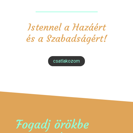
Istennel a Hazáért
és a Szabadságért!
csatlakozom
Fogadj örökbe