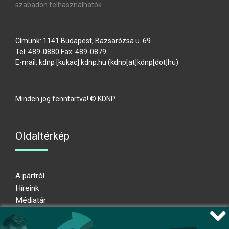
szabadon felhasználhatók.
Címünk: 1141 Budapest, Bazsarózsa u. 69.
Tel: 489-0880 Fax: 489-0879
E-mail:
kdnp
[kukac]
kdnp
.
hu
(kdnp[at]kdnp[dot]hu)
Minden jog fenntartva! © KDNP
Oldaltérkép
A pártról
Híreink
Médiatár
Impresszum
Adatkezelési nyilatkozat