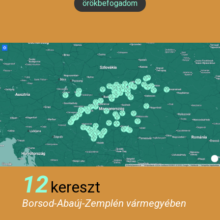
örökbefogadom
12
kereszt
Borsod-Abaúj-Zemplén vármegyében