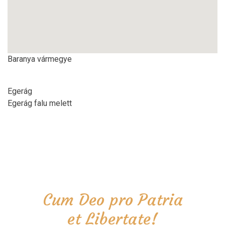
Baranya vármegye
Egerág
Egerág falu melett
Cum Deo pro Patria
et Libertate!