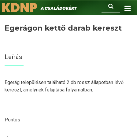
KDNP
Ugrás
Keresés
A családokért.
a
tartalomra
Egerágon kettő darab kereszt
Leírás
Egerág településen található 2 db rossz állapotban lévő
kereszt, amelynek felújítása folyamatban.
Pontos