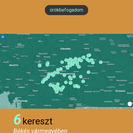
örökbefogadom
6
kereszt
Békés vármegyében