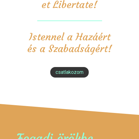
et Libertate!
Istennel a Hazáért
és a Szabadságért!
csatlakozom
Fogadj örökbe