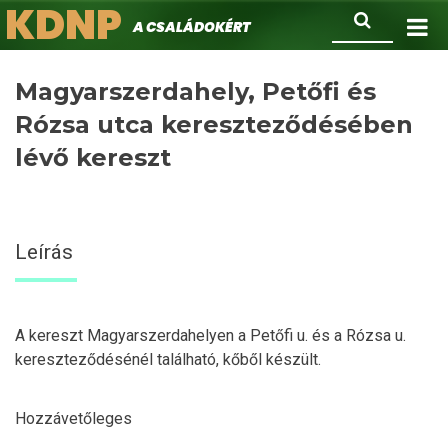
KDNP
Ugrás
Keresés
A családokért.
a
tartalomra
Magyarszerdahely, Petőfi és
Rózsa utca kereszteződésében
lévő kereszt
Leírás
A kereszt Magyarszerdahelyen a Petőfi u. és a Rózsa u.
kereszteződésénél található, kőből készült.
Hozzávetőleges