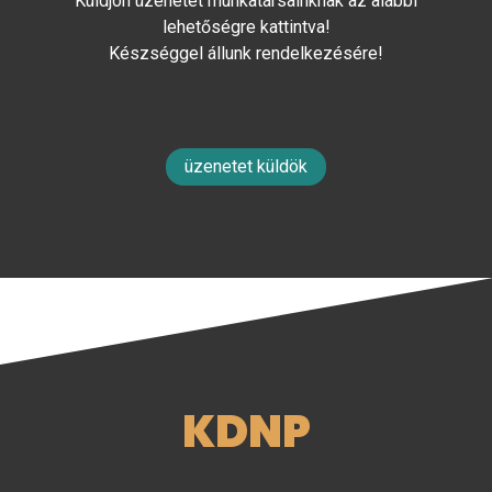
Küldjön üzenetet munkatársainknak az alábbi
lehetőségre kattintva!
Készséggel állunk rendelkezésére!
üzenetet küldök
KDNP