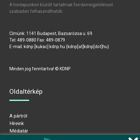
A honlapunkon közölt tartalmak forrásmegjelöléssel
szabadon felhasználhatók.
Címünk: 1141 Budapest, Bazsarózsa u. 69.
Tel: 489-0880 Fax: 489-0879
E-mail:
kdnp
[kukac]
kdnp
.
hu
(kdnp[at]kdnp[dot]hu)
Minden jog fenntartva! © KDNP
Oldaltérkép
A pártról
Híreink
Médiatár
Impresszum