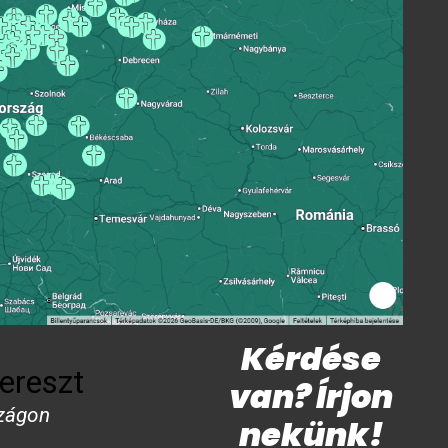
Kérdése
ereszt
van? Írjon
zágon
nekünk!