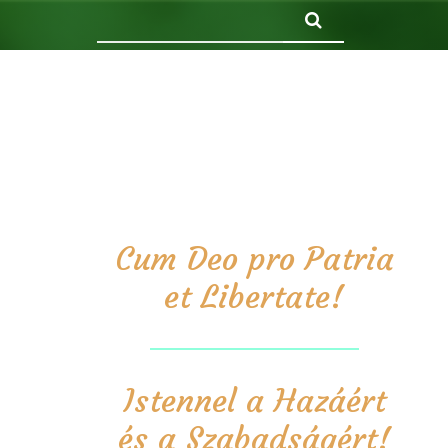
Keresés
Cum Deo pro Patria
et Libertate!
Istennel a Hazáért
és a Szabadságért!