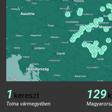
1
129
kereszt
k
Tolna vármegyében
Magyarors