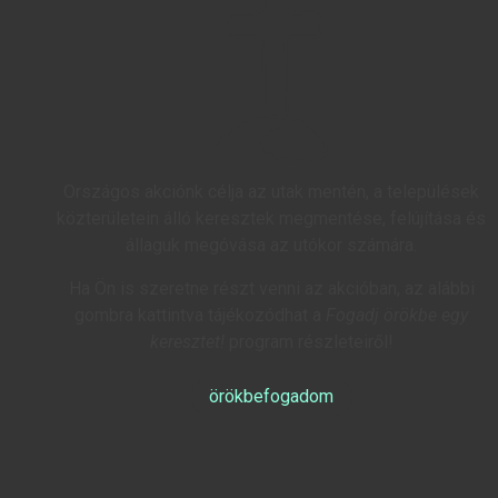
Országos akciónk célja az utak mentén, a települések
közterületein álló keresztek megmentése, felújítása és
állaguk megóvása az utókor számára.
Ha Ön is szeretne részt venni az akcióban, az alábbi
gombra kattintva tájékozódhat a
Fogadj örökbe egy
keresztet!
program részleteiről!
örökbefogadom