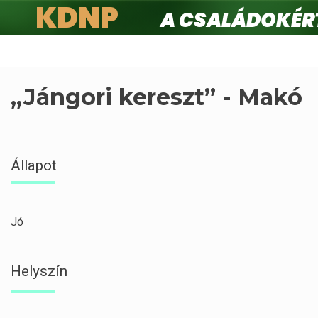
KDNP
A családokért.
Ugrás
a
tartalomra
„Jángori kereszt” - Makó
Állapot
Jó
Helyszín