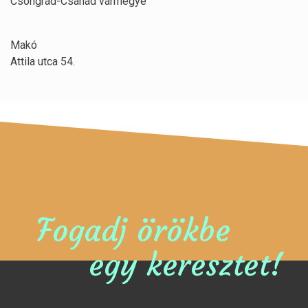
Csongrád-Csanád vármegye
Makó
Attila utca 54.
Fogadj örökbe
egy keresztet!