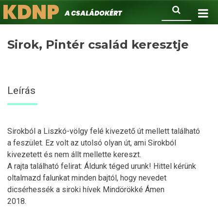
KDNP
Ugrás
Keresés
A családokért.
a
tartalomra
Sirok, Pintér család keresztje
Leírás
Sirokból a Liszkó-völgy felé kivezető út mellett található
a feszület. Ez volt az utolsó olyan út, ami Sirokból
kivezetett és nem állt mellette kereszt.
A rajta található felirat: Áldunk téged urunk! Hittel kérünk
oltalmazd falunkat minden bajtól, hogy nevedet
dicsérhessék a siroki hívek Mindörökké Ámen
2018.