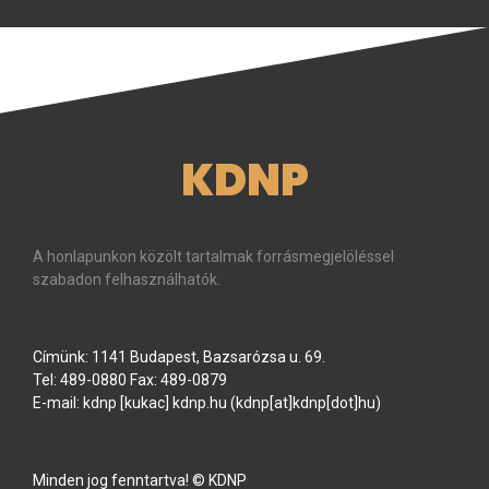
KDNP
A honlapunkon közölt tartalmak forrásmegjelöléssel
szabadon felhasználhatók.
Címünk: 1141 Budapest, Bazsarózsa u. 69.
Tel: 489-0880 Fax: 489-0879
E-mail:
kdnp
[kukac]
kdnp
.
hu
(kdnp[at]kdnp[dot]hu)
Minden jog fenntartva! © KDNP