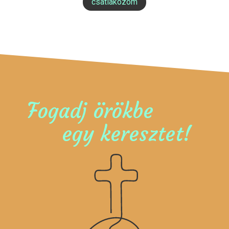
csatlakozom
Fogadj örökbe
egy keresztet!