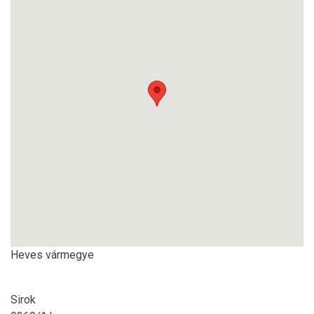
Heves vármegye
Sirok