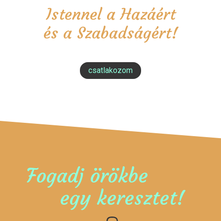
Istennel a Hazáért
és a Szabadságért!
csatlakozom
Fogadj örökbe
egy keresztet!