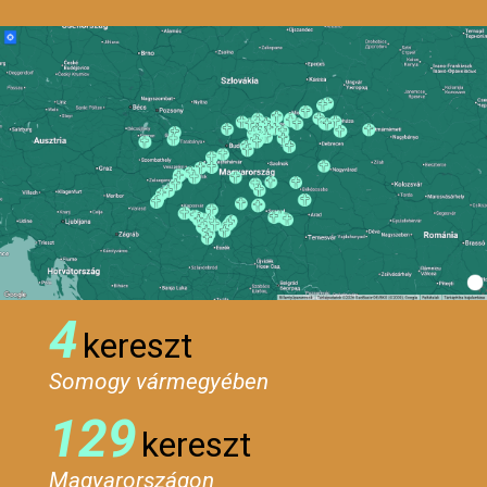
4
kereszt
Somogy vármegyében
129
kereszt
Magyarországon