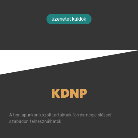
üzenetet küldök
KDNP
A honlapunkon közölt tartalmak forrásmegjelöléssel
szabadon felhasználhatók.