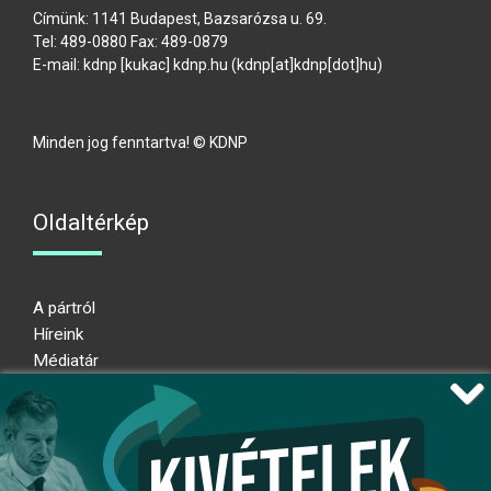
Címünk: 1141 Budapest, Bazsarózsa u. 69.
Tel: 489-0880 Fax: 489-0879
E-mail:
kdnp
[kukac]
kdnp
.
hu
(kdnp[at]kdnp[dot]hu)
Minden jog fenntartva! © KDNP
Oldaltérkép
A pártról
Híreink
Médiatár
Impresszum
Adatkezelési nyilatkozat
Átláthatósági nyilatkozat
Ugrás az oldal tetejére