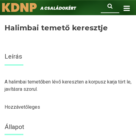
KDNP
Ugrás
Keresés
A családokért.
a
tartalomra
Halimbai temető keresztje
Leírás
A halimbai temetőben lévő kereszten a korpusz karja tört le,
javításra szorul.
Hozzávetőleges
Állapot