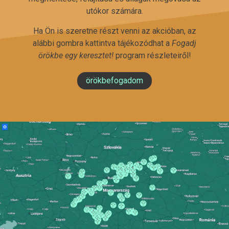
utókor számára.
Ha Ön is szeretne részt venni az akcióban, az
alábbi gombra kattintva tájékozódhat a
Fogadj
örökbe egy keresztet!
program részleteiről!
örökbefogadom