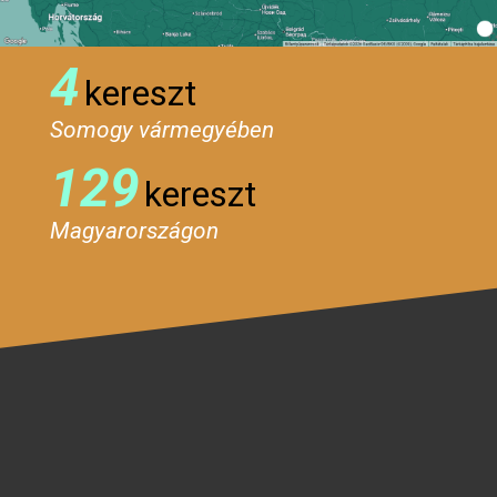
4
kereszt
Somogy vármegyében
129
kereszt
Magyarországon