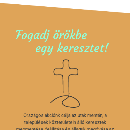
Fogadj örökbe
egy keresztet!
Országos akciónk célja az utak mentén, a
települések közterületein álló keresztek
megmentése, felújítása és állaguk megóvása az