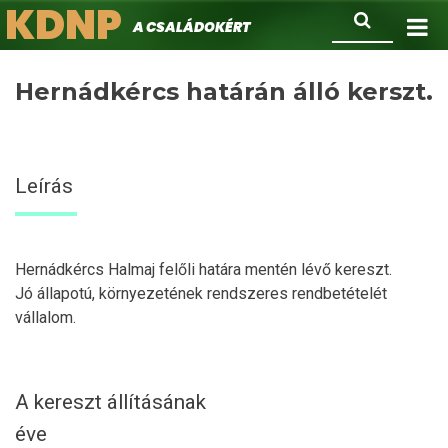
KDNP
Ugrás
Keresés
A családokért.
a
tartalomra
Hernádkércs határán álló kerszt.
Leírás
Hernádkércs Halmaj felőli határa mentén lévő kereszt.
Jó állapotú, környezetének rendszeres rendbetételét
vállalom.
A kereszt állításának
éve