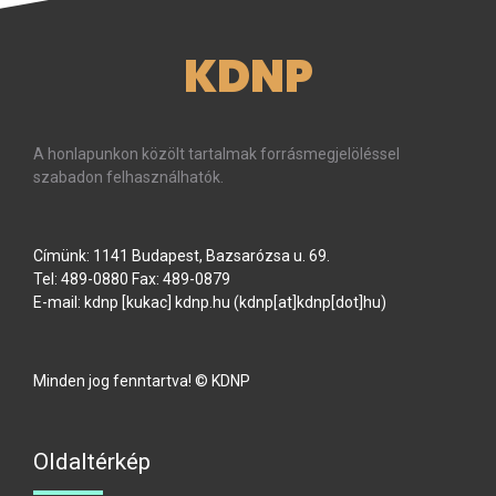
KDNP
A honlapunkon közölt tartalmak forrásmegjelöléssel
szabadon felhasználhatók.
Címünk: 1141 Budapest, Bazsarózsa u. 69.
Tel: 489-0880 Fax: 489-0879
E-mail:
kdnp
[kukac]
kdnp
.
hu
(kdnp[at]kdnp[dot]hu)
Minden jog fenntartva! © KDNP
Oldaltérkép