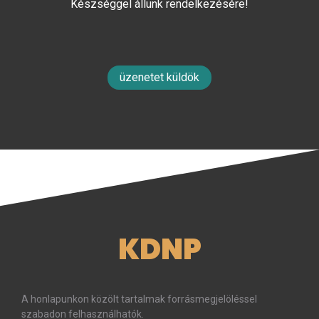
Készséggel állunk rendelkezésére!
üzenetet küldök
KDNP
A honlapunkon közölt tartalmak forrásmegjelöléssel
szabadon felhasználhatók.