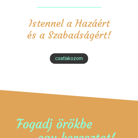
Istennel a Hazáért
és a Szabadságért!
csatlakozom
Fogadj örökbe
egy keresztet!