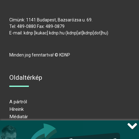
Címünk: 1141 Budapest, Bazsarózsa u. 69.
Tel: 489-0880 Fax: 489-0879
E-mail:
kdnp
[kukac]
kdnp
.
hu
(kdnp[at]kdnp[dot]hu)
Minden jog fenntartva! © KDNP
Oldaltérkép
A pártról
Híreink
Médiatár
Impresszum
Adatkezelési nyilatkozat
Átláthatósági nyilatkozat