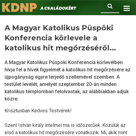
KDNP
Ugrás
Keresés
A családokért.
a
tartalomra
A Magyar Katolikus Püspöki
Konferencia körlevele a
katolikus hit megőrzéséről...
A Magyar Katolikus Püspöki Konferencia körlevélben
hívja fel a hívek figyelmét a katolikus hit megőrzésére az
újpogányság egyre terjedő szellemével szemben. A
testület levelét, amelyet szeptember 20-án minden
katolikus templomban felolvastak, az alábbiakban adjuk
közre.
Krisztusban Kedves Testvérek!
Szent István király intelmei ma is időszerűek. Közülük az
első a katolikus hit megőrzésére vonatkozik. Mi, akik mint