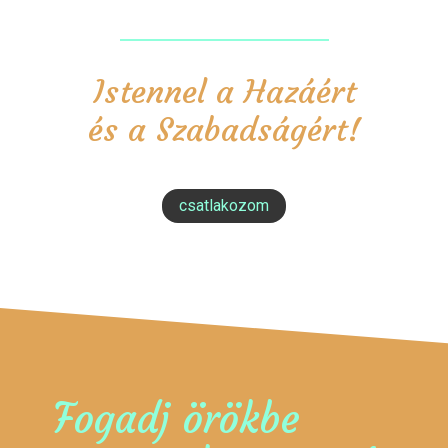
Istennel a Hazáért
és a Szabadságért!
csatlakozom
Fogadj örökbe