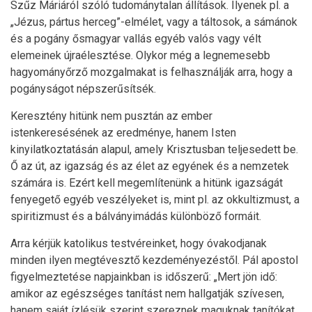
Szűz Máriáról szóló tudománytalan állítások. Ilyenek pl. a
„Jézus, pártus herceg”-elmélet, vagy a táltosok, a sámánok
és a pogány ősmagyar vallás egyéb valós vagy vélt
elemeinek újraélesztése. Olykor még a legnemesebb
hagyományőrző mozgalmakat is felhasználják arra, hogy a
pogányságot népszerűsítsék.
Keresztény hitünk nem pusztán az ember
istenkeresésének az eredménye, hanem Isten
kinyilatkoztatásán alapul, amely Krisztusban teljesedett be.
Ő az út, az igazság és az élet az egyének és a nemzetek
számára is. Ezért kell megemlítenünk a hitünk igazságát
fenyegető egyéb veszélyeket is, mint pl. az okkultizmust, a
spiritizmust és a bálványimádás különböző formáit.
Arra kérjük katolikus testvéreinket, hogy óvakodjanak
minden ilyen megtévesztő kezdeményezéstől. Pál apostol
figyelmeztetése napjainkban is időszerű: „Mert jön idő:
amikor az egészséges tanítást nem hallgatják szívesen,
hanem saját ízlésük szerint szereznek maguknak tanítókat,