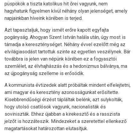
püspökök a tiszta katolikus hit őrei vagyunk, nem
hagyhatunk figyelmen kívül néhány olyan jelenséget, amely
napjainkban híveink körében is terjed.
Azt tapasztaljuk, hogy ismét erőre kapott egyfajta
pogányság. Ahogyan Szent István halála után, úgy most is
támadja a kereszténységet. Néhány évvel ezelőtt még az
elvilágiasodást tartottuk szinte az egyetlen veszélynek. Bár
továbbra is jelen van népünk körében ez a fogyasztói
szemlélet, az élvhajhászás és a hedonizmus bálványa, ma
az újpogányság szelleme is erősödik.
A kommunista évtizedek alatt próbáltak mindent elfelejtetni,
ami magyar és keresztény azonosságunkat erősítette.
Kisebbrendűségi érzést tápláltak belénk, azt sulykolták,
hogy utolsó csatlósok vagyunk, nacionalisták és
soviniszták. Ehhez újabban a kirekesztő és a rasszista
jelzőt is hozzáteszik. Mindezeket a szeretettel ellenkező
magatartásokat határozottan elutasítjuk.