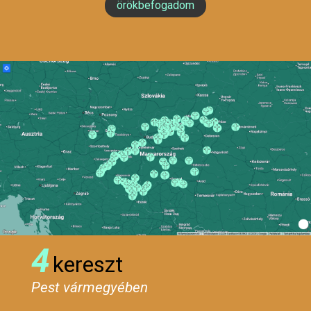
örökbefogadom
4
kereszt
Pest vármegyében