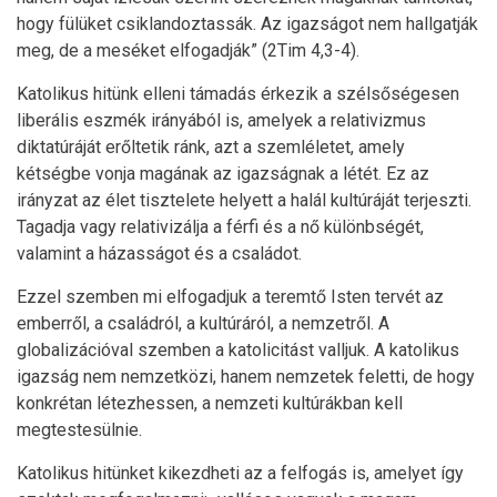
hogy fülüket csiklandoztassák. Az igazságot nem hallgatják
meg, de a meséket elfogadják” (2Tim 4,3-4).
Katolikus hitünk elleni támadás érkezik a szélsőségesen
liberális eszmék irányából is, amelyek a relativizmus
diktatúráját erőltetik ránk, azt a szemléletet, amely
kétségbe vonja magának az igazságnak a létét. Ez az
irányzat az élet tisztelete helyett a halál kultúráját terjeszti.
Tagadja vagy relativizálja a férfi és a nő különbségét,
valamint a házasságot és a családot.
Ezzel szemben mi elfogadjuk a teremtő Isten tervét az
emberről, a családról, a kultúráról, a nemzetről. A
globalizációval szemben a katolicitást valljuk. A katolikus
igazság nem nemzetközi, hanem nemzetek feletti, de hogy
konkrétan létezhessen, a nemzeti kultúrákban kell
megtestesülnie.
Katolikus hitünket kikezdheti az a felfogás is, amelyet így