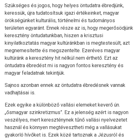
Szükséges és jogos, hogy helyes öntudatra ébredjünk,
keressük, újra tudatosítsuk igazi értékeinket, magyar
örökségünket kulturális, történelmi és tudományos
területen egyaránt. Ennek része az is, hogy megerősödjünk
keresztény öntudatunkban, hiszen a krisztusi
kinyilatkoztatás magyar kultúránkban is megtestesült, azt
megnemesítette és megszentelte. Ezeréves magyar
kultúránk a keresztény hit nélkül nem érthető. Ezt az
öntudatra ébredést mi is nagyon fontos keresztény és
magyar feladatnak tekintjük.
Sajnos azonban ennek az öntudatra ébredésnek vannak
vadhajtásai is.
Ezek egyike a különböző vallási elemeket keverő ún.
„ősmagyar szinkretizmus”. Ez a jelenség azért is nagyon
veszélyes, mert kereszténynek tűnő vallási nyelvezetet
használ és könnyen megtévesztheti még a vallásukat
gyakorló hívőket is. Ezek közé tartoznak a Jézusról és