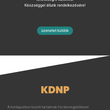
Készséggel állunk rendelkezésére!
üzenetet küldök
KDNP
A honlapunkon közölt tartalmak forrásmegjelöléssel