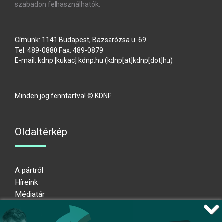
szabadon felhasználhatók.
Címünk: 1141 Budapest, Bazsarózsa u. 69.
Tel: 489-0880 Fax: 489-0879
E-mail:
kdnp
[kukac]
kdnp
.
hu
(kdnp[at]kdnp[dot]hu)
Minden jog fenntartva! © KDNP
Oldaltérkép
A pártról
Híreink
Médiatár
Impresszum
Adatkezelési nyilatkozat