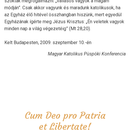
szoktak megfogalmazni: „vallásos vagyok a magam
módján”. Csak akkor vagyunk és maradunk katolikusok, ha
az Egyház élő hitével összhangban hiszünk, mert egyedül
Egyházának ígérte meg Jézus Krisztus: „Én veletek vagyok
minden nap a világ végezetéig” (Mt 28,20).
Kelt Budapesten, 2009. szeptember 10.-én
Magyar Katolikus Püspöki Konferencia
Cum Deo pro Patria
et Libertate!