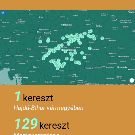
1
kereszt
Hajdú-Bihar vármegyében
129
kereszt