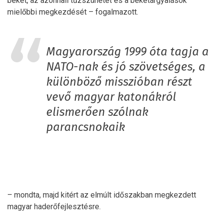
békét, az azonnali tűzszünetet és a béketárgyalások
mielőbbi megkezdését – fogalmazott.
Magyarország 1999 óta tagja a
NATO-nak és jó szövetséges, a
különböző misszióban részt
vevő magyar katonákról
elismerően szólnak
parancsnokaik
– mondta, majd kitért az elmúlt időszakban megkezdett
magyar haderőfejlesztésre.