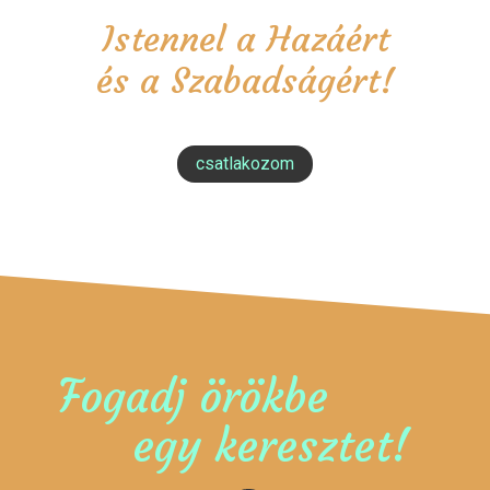
Istennel a Hazáért
és a Szabadságért!
csatlakozom
Fogadj örökbe
egy keresztet!