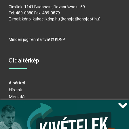
Címünk: 1141 Budapest, Bazsarózsa u. 69.
Tel: 489-0880 Fax: 489-0879
E-mail:
kdnp
[kukac]
kdnp
.
hu
(kdnp[at]kdnp[dot]hu)
Minden jog fenntartva! © KDNP
Oldaltérkép
A pártról
Híreink
Médiatár
Impresszum
Adatkezelési nyilatkozat
Átláthatósági nyilatkozat
Ugrás az oldal tetejére