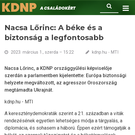
KDNP
Ugrás
Keresés
A családokért.
a
tartalomra
Nacsa Lőrinc: A béke és a
biztonság a legfontosabb
2023. március 1., szerda – 15:22
kdnp.hu - MTI
Nacsa Lőrinc, a KDNP országgyűlési képviselője
szerdán a parlamentben kijelentette: Európa biztonsági
helyzete megváltozott, az agresszor Oroszország
megtámadta Ukrajnát.
kdnp.hu - MTI
A kereszténydemokraták szerint a 21. században a viták
rendezésének egyetlen lehetséges módja a tárgyalás, a
diplomácia, és sohasem a háború. Éppen ezért támogatják a