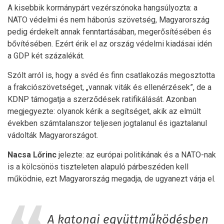
A kisebbik kormánypárt vezérszónoka hangsúlyozta: a
NATO védelmi és nem háborús szövetség, Magyarország
pedig érdekelt annak fenntartásában, megerősítésében és
bővítésében. Ezért érik el az ország védelmi kiadásai idén
a GDP két százalékát.
Szólt arról is, hogy a svéd és finn csatlakozás megosztotta
a frakciószövetséget, „vannak viták és ellenérzések”, de a
KDNP támogatja a szerződések ratifikálását. Azonban
megjegyezte: olyanok kérik a segítséget, akik az elmúlt
években számtalanszor teljesen jogtalanul és igaztalanul
vádolták Magyarországot.
Nacsa Lőrinc
jelezte: az európai politikának és a NATO-nak
is a kölcsönös tiszteleten alapuló párbeszéden kell
működnie, ezt Magyarország megadja, de ugyanezt várja el.
A katonai együttműködésben