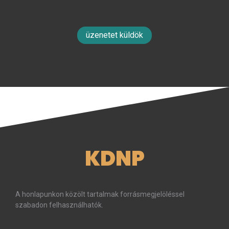
üzenetet küldök
KDNP
A honlapunkon közölt tartalmak forrásmegjelöléssel
szabadon felhasználhatók.