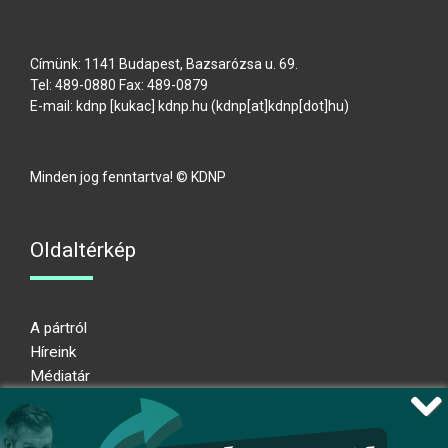
Címünk: 1141 Budapest, Bazsarózsa u. 69.
Tel: 489-0880 Fax: 489-0879
E-mail:
kdnp
[kukac]
kdnp
.
hu
(kdnp[at]kdnp[dot]hu)
Minden jog fenntartva! © KDNP
Oldaltérkép
A pártról
Híreink
Médiatár
Impresszum
Adatkezelési nyilatkozat
Átláthatósági nyilatkozat