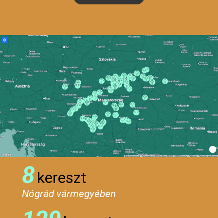
8
kereszt
Nógrád vármegyében