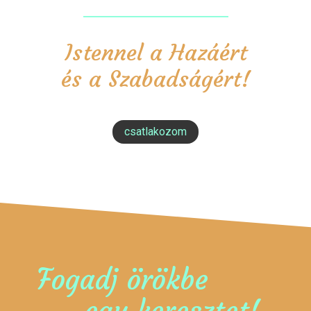
Istennel a Hazáért
és a Szabadságért!
csatlakozom
Fogadj örökbe
egy keresztet!