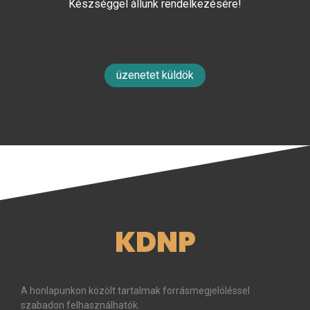
Készséggel állunk rendelkezésére!
üzenetet küldök
KDNP
A honlapunkon közölt tartalmak forrásmegjelöléssel
szabadon felhasználhatók.