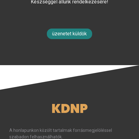
Készséggel állunk rendelkezésére!
üzenetet küldök
KDNP
A honlapunkon közölt tartalmak forrásmegjelöléssel
szabadon felhasználhatók.