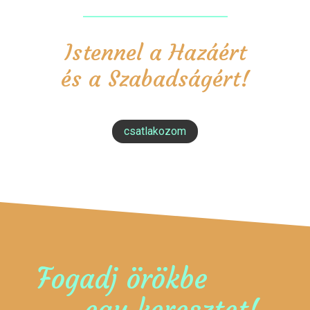
Istennel a Hazáért
és a Szabadságért!
csatlakozom
Fogadj örökbe
egy keresztet!