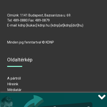
Címünk: 1141 Budapest, Bazsarózsa u. 69.
Tel: 489-0880 Fax: 489-0879
E-mail:
kdnp
[kukac]
kdnp
.
hu
(kdnp[at]kdnp[dot]hu)
Minden jog fenntartva! © KDNP
Oldaltérkép
A pártról
Híreink
Médiatár
Impresszum
Adatkezelési nyilatkozat
Átláthatósági nyilatkozat