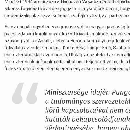
Mindezt 1994 áprilisában a Hannoveri Vásárban tartott előadá
sikeres fogadást követően joggal reménykedtünk benne, hogy 
modernizálnunk a hazai kutatást és fejlesztést, az ipart és a
És ez csupán egyetlen szegmense volt a magyar gazdaság telj
piacgazdasági körülmények között kívánta működő- és versen
szükség volt az Antall-, illetve a Boross-kormányban jelenl
felvállaló szemléletmódjára. Kádár Béla, Pungor Ernő, Szabó 
minisztertársakkal szemben is. Utólag visszatekintve nem áll
miniszterelnök úr fogalmazta, hibátlanul teljesített volna, d
fejlesztés területén elért új eredményeinkre mind a mai nap
Minisztersége idején Pungo
a tudományos szervezetekb
körű kapcsolataival nem c
kutatók bekapcsolódjanak
vérkeringésébe, hanem ahho