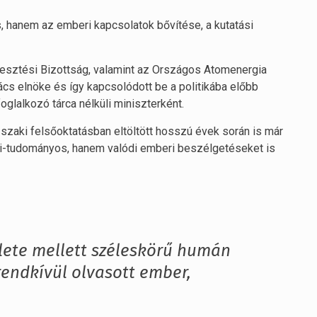
hanem az emberi kapcsolatok bővítése, a kutatási
lesztési Bizottság, valamint az Országos Atomenergia
cs elnöke és így kapcsolódott be a politikába előbb
oglalkozó tárca nélküli miniszterként.
zaki felsőoktatásban eltöltött hosszú évek során is már
ai-tudományos, hanem valódi emberi beszélgetéseket is
ülete mellett széleskörű humán
endkívül olvasott ember,