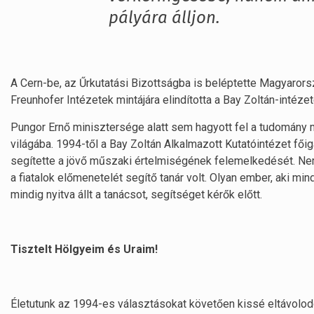
pályára álljon.
A Cern-be, az Űrkutatási Bizottságba is beléptette Magyarors
Freunhofer Intézetek mintájára elindította a Bay Zoltán-intéze
Pungor Ernő minisztersége alatt sem hagyott fel a tudomány m
világába. 1994-től a Bay Zoltán Alkalmazott Kutatóintézet főig
segítette a jövő műszaki értelmiségének felemelkedését. Ne
a fiatalok előmenetelét segítő tanár volt. Olyan ember, aki mi
mindig nyitva állt a tanácsot, segítséget kérők előtt.
Tisztelt Hölgyeim és Uraim!
Életutunk az 1994-es választásokat követően kissé eltávolodo