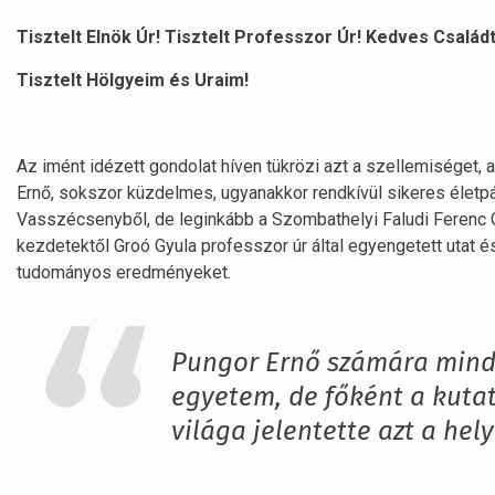
Tisztelt Elnök Úr! Tisztelt Professzor Úr! Kedves Család
Tisztelt Hölgyeim és Uraim!
Az imént idézett gondolat híven tükrözi azt a szellemiséget,
Ernő, sokszor küzdelmes, ugyanakkor rendkívül sikeres életp
Vasszécsenyből, de leginkább a Szombathelyi Faludi Ferenc
kezdetektől Groó Gyula professzor úr által egyengetett utat 
tudományos eredményeket.
Pungor Ernő számára mindi
egyetem, de főként a kutat
világa jelentette azt a hel