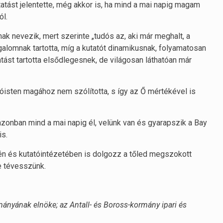
atást jelentette, még akkor is, ha mind a mai napig magam
tól.
k nevezik, mert szerinte „tudós az, aki már meghalt, a
galomnak tartotta, míg a kutatót dinamikusnak, folyamatosan
tást tartotta elsődlegesnek, de világosan láthatóan már
óisten magához nem szólította, s így az Ő mértékével is
onban mind a mai napig él, velünk van és gyarapszik a Bay
is.
mén és kutatóintézetében is dolgozz a tőled megszokott
ne tévesszünk.
nyának elnöke; az Antall- és Boross-kormány ipari és