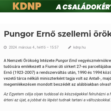
KDNP
A családokért.
Ugrás
a
tartalomra
Pungor Ernő szellemi örök
2024. március 4., hétfő – 15:57
kdnp.hu
A Nemzeti Örökség Intézete
Pungor Ernő
vegyészmérnökre, k
tudósára emlékezett a Fiumei úti sírkert 27-es parcellájáb
Ernő (1923-2007) a rendszerváltás után, 1990 és 1994 köz
vezető tárca nélküli miniszterként tagja volt az Antall-, m
megemlékezésen mondott beszédét az alábbiakban olvash
Az Egyetem célja olyan tudással és készségekkel felruházni a 
érteni az újat, a jobbat és lépést tudnak tartani a változásokkal.