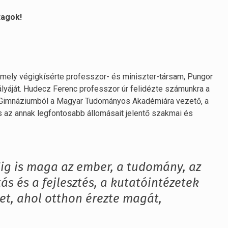
tagok!
 amely végigkísérte professzor- és miniszter-társam, Pungor
ályáját. Hudecz Ferenc professzor úr felidézte számunkra a
 Gimnáziumból a Magyar Tudományos Akadémiára vezető, a
és az annak legfontosabb állomásait jelentő szakmai és
g is maga az ember, a tudomány, az
ás és a fejlesztés, a kutatóintézetek
yet, ahol otthon érezte magát,