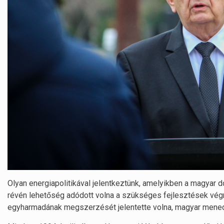
Olyan energiapolitikával jelentkeztünk, amelyikben a magyar
révén lehetőség adódott volna a szükséges fejlesztések végre
egyharmadának megszerzését jelentette volna, magyar mened