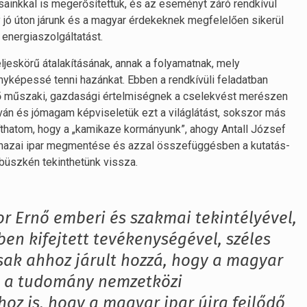
sainkkal is megerősítettük, és az eseményt záró rendkívül
jó úton járunk és a magyar érdekeknek megfelelően sikerül
z energiaszolgáltatást.
eskörű átalakításának, annak a folyamatnak, mely
yképessé tenni hazánkat. Ebben a rendkívüli feladatban
évő műszaki, gazdasági értelmiségnek a cselekvést merészen
Iván és jómagam képviseletük ezt a világlátást, sokszor más
íthatom, hogy a „kamikaze kormányunk”, ahogy Antall József
e a hazai ipar megmentése és azzal összefüggésben a kutatás-
ig büszkén tekinthetünk vissza.
r Ernő emberi és szakmai tekintélyével,
en kifejtett tevékenységével, széles
sak ahhoz járult hozzá, hogy a magyar
 a tudomány nemzetközi
z is, hogy a magyar ipar újra fejlődő