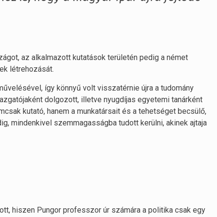
zágot, az alkalmazott kutatások területén pedig a német
tek létrehozását.
űvelésével, így könnyű volt visszatérnie újra a tudomány
azgatójaként dolgozott, illetve nyugdíjas egyetemi tanárként
mcsak kutató, hanem a munkatársait és a tehetséget becsülő,
ndig, mindenkivel szemmagasságba tudott kerülni, akinek ajtaja
tt, hiszen Pungor professzor úr számára a politika csak egy