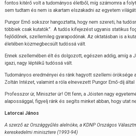
fontos kitérő volt a tudományos életből, míg számomra a folyt
sem tudtam és nem is akartam elszakadni az egyetem világá
Pungor Ernő sokszor hangoztatta, hogy nem szereti, ha tudósna
többiek csak kutatók”. A tudós kifejezést ugyanis statikus fo
fejlődőnek, szellemileg gyarapodónak. Az oktatásban is a kuta
életében közmegbecsült tudóssá vált.
Ennek szellemében élt és dolgozott, egészen addig, amíg a J
igazi, nagy léptékű tudóssá vált.
Tudományos eredményei és ránk hagyott szellemi öröksége az
Zoltán Intézet, valamint a róla elnevezett Pungor Ernő-díj által 
Professzor úr, Miniszter úr! Ott fenn, a Jóisten nagy egyete
alapossággal, figyelj ránk és segíts minket abban, hogy utat 
Latorcai János
A szerző az Országgyűlés alelnöke, a KDNP Országos Választmá
kereskedelmi minisztere (1993-94)