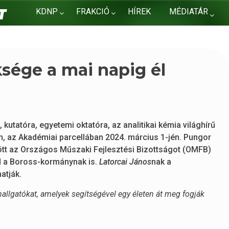
KDNP
FRAKCIÓ
HÍREK
MÉDIATÁR
KAPCSOLAT
sége a mai napig él
utatóra, egyetemi oktatóra, az analitikai kémia világhírű
an, az Akadémiai parcellában 2024. március 1-jén. Pungor
ött az Országos Műszaki Fejlesztési Bizottságot (OMFB)
ajd a Boross-kormánynak is.
Latorcai János
nak a
atják.
hallgatókat, amelyek segítségével egy életen át meg fogják