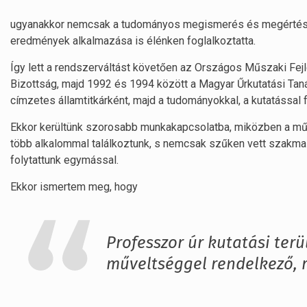
ugyanakkor nemcsak a tudományos megismerés és megértés, 
eredmények alkalmazása is élénken foglalkoztatta.
Így lett a rendszerváltást követően az Országos Műszaki Fej
Bizottság, majd 1992 és 1994 között a Magyar Űrkutatási Taná
címzetes államtitkárként, majd a tudományokkal, a kutatással f
Ekkor kerültünk szorosabb munkakapcsolatba, miközben a műs
több alkalommal találkoztunk, s nemcsak szűken vett szakm
folytattunk egymással.
Ekkor ismertem meg, hogy
Professzor úr kutatási ter
műveltséggel rendelkező, r