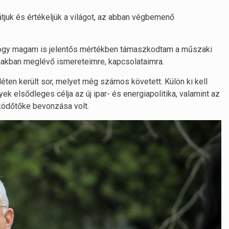
tjuk és értékeljük a világot, az abban végbemenő
hogy magam is jelentős mértékben támaszkodtam a műszaki
gakban meglévő ismereteimre, kapcsolataimra.
en került sor, melyet még számos követett. Külön ki kell
k elsődleges célja az új ipar- és energiapolitika, valamint az
működőtőke bevonzása volt.