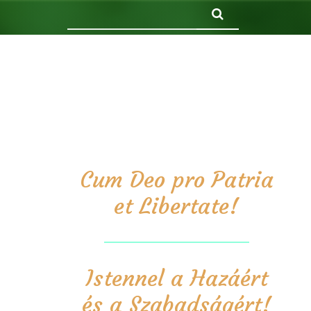
Keresés
Cum Deo pro Patria
et Libertate!
Istennel a Hazáért
és a Szabadságért!