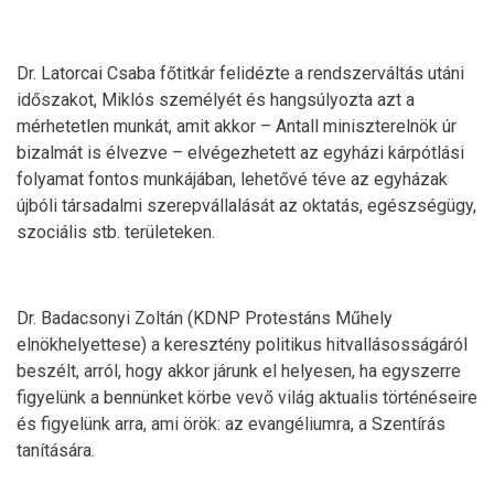
Dr. Latorcai Csaba főtitkár felidézte a rendszerváltás utáni
időszakot, Miklós személyét és hangsúlyozta azt a
mérhetetlen munkát, amit akkor – Antall miniszterelnök úr
bizalmát is élvezve – elvégezhetett az egyházi kárpótlási
folyamat fontos munkájában, lehetővé téve az egyházak
újbóli társadalmi szerepvállalását az oktatás, egészségügy,
szociális stb. területeken.
Dr. Badacsonyi Zoltán (KDNP Protestáns Műhely
elnökhelyettese) a keresztény politikus hitvallásosságáról
beszélt, arról, hogy akkor járunk el helyesen, ha egyszerre
figyelünk a bennünket körbe vevő világ aktualis történéseire
és figyelünk arra, ami örök: az evangéliumra, a Szentírás
tanítására.