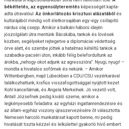
békéltetés, az egyensúlyteremtés
képességét kapta-
adta útravalóul.
Az önkorlátozás krisztusi alázatából
és
kultúrájából mindig volt életkorsajában egy-egy csillapító
nárdus olaj csepp. Amikor a balkáni háború idején
jószolgálati útra mentünk Bácskába, tankok és lövések
közben, segélyeket rejtegetve a diplomáciai védettség
örve alatt, és szembe jöttek a hatalmas kétéltű tankok a
szabadka-pacséri úton, inkább félig belefordultunk az
árokba, „nehogy okot adjunk az agresszióra”. Nyugi, nyugi! –
mondta a hivatalos sofőrnek és nekünk. – Amikor
Wittenbergben, majd Lübeckben a CDU/CSU vezérkarával
találkozhattunk, kisfiús visszafogottsággal nyújtott kezet
Kohl kancellárnak, és Angela Merkelnek. Jó vezető volt,
Antall Józsefnek pedig kiváló szeme, amikor a
legkényesebb feladatra: az egyházi ingatlanrendezésre és
az állam-egyház viszony újraszervezésére őt választotta.
Nemesen harcoló munkatársat kapott benne, mi pedig
hivatását tiszta kézzel és lelkülettel gyakorló hívő embert.