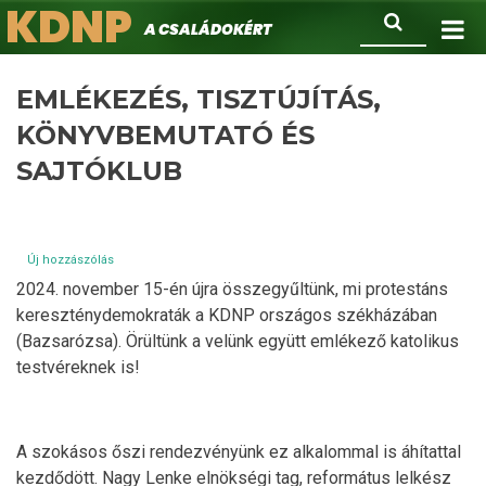
KDNP
Ugrás
Keresés
A családokért.
a
tartalomra
EMLÉKEZÉS, TISZTÚJÍTÁS,
KÖNYVBEMUTATÓ ÉS
SAJTÓKLUB
Új hozzászólás
2024. november 15-én újra összegyűltünk, mi protestáns
kereszténydemokraták a KDNP országos székházában
(Bazsarózsa). Örültünk a velünk együtt emlékező katolikus
testvéreknek is!
A szokásos őszi rendezvényünk ez alkalommal is áhítattal
kezdődött. Nagy Lenke elnökségi tag, református lelkész