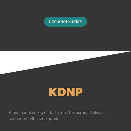
üzenetet küldök
KDNP
A honlapunkon közölt tartalmak forrásmegjelöléssel
szabadon felhasználhatók.