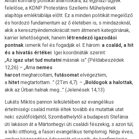
Antall kormány politikai államtitkára, az egyházi ügyek
felelőse, a KDNP Protestáns Szellemi Műhelyének
alapítója emléktáblája előtt. Ez a minden politikát megelőző
és hordozó fundamentum az ő életében is, s mindazoknál,
akik a keresztyéndemokráciát nem átmeneti kategóriának,
karrier lehetőségnek, hanem
létrendező igazodási
pontnak
ismerik fel és fogadják el. E három:
a család, a hit
és a hivatás értékei
. Igei koordináták szerint:
„Az
igaz
utat tud mutatni
másnak is” (Példabeszédek
12,26) – „Ama
nemes
harcot
megharcoltam,
futásomat
elvégeztem,
a
hitet
megtartottam…” (2Tim 4,7). – „
Boldogok a halottak
,
akik az Úrban halnak meg…” (Jelenések 14,13).
Lukáts Miklós pannon lelkületében az evangélikus
értelmiségi család mintái éltek tovább és mutattak utat
neki: szülőföldjétől, Szombathelytől a budapesti Stefánia
úti lakáson át a Mártonhegyi úti családi fészekig, s azon túl,
a lelki otthonig, a fasori evangélikus templomig. Négy éves,