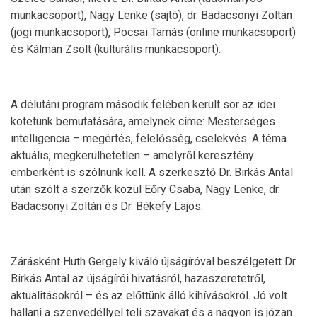
munkacsoport), Nagy Lenke (sajtó), dr. Badacsonyi Zoltán
(jogi munkacsoport), Pocsai Tamás (online munkacsoport)
és Kálmán Zsolt (kulturális munkacsoport).
A délutáni program második felében került sor az idei
kötetünk bemutatására, amelynek címe: Mesterséges
intelligencia – megértés, felelősség, cselekvés. A téma
aktuális, megkerülhetetlen – amelyről keresztény
emberként is szólnunk kell. A szerkesztő Dr. Birkás Antal
után szólt a szerzők közül Eőry Csaba, Nagy Lenke, dr.
Badacsonyi Zoltán és Dr. Békefy Lajos.
Zárásként Huth Gergely kiváló újságíróval beszélgetett Dr.
Birkás Antal az újságírói hivatásról, hazaszeretetről,
aktualitásokról – és az előttünk álló kihívásokról. Jó volt
hallani a szenvedéllyel teli szavakat és a nagyon is józan