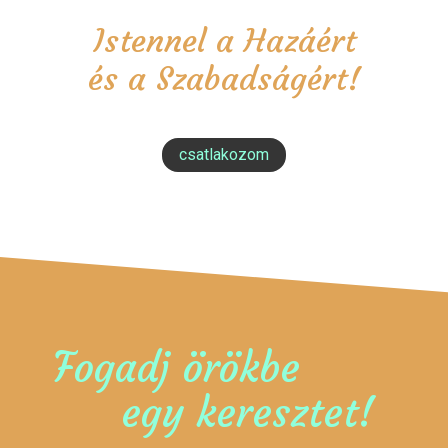
Istennel a Hazáért
és a Szabadságért!
csatlakozom
Fogadj örökbe
egy keresztet!