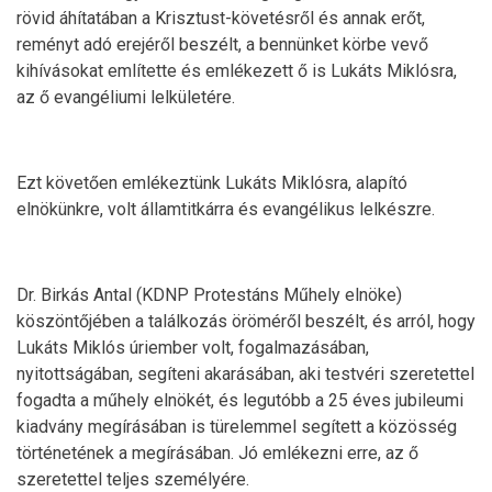
rövid áhítatában a Krisztust-követésről és annak erőt,
reményt adó erejéről beszélt, a bennünket körbe vevő
kihívásokat említette és emlékezett ő is Lukáts Miklósra,
az ő evangéliumi lelkületére.
Ezt követően emlékeztünk Lukáts Miklósra, alapító
elnökünkre, volt államtitkárra és evangélikus lelkészre.
Dr. Birkás Antal (KDNP Protestáns Műhely elnöke)
köszöntőjében a találkozás öröméről beszélt, és arról, hogy
Lukáts Miklós úriember volt, fogalmazásában,
nyitottságában, segíteni akarásában, aki testvéri szeretettel
fogadta a műhely elnökét, és legutóbb a 25 éves jubileumi
kiadvány megírásában is türelemmel segített a közösség
történetének a megírásában. Jó emlékezni erre, az ő
szeretettel teljes személyére.