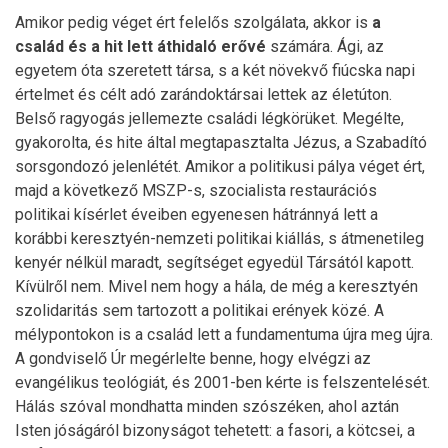
Amikor pedig véget ért felelős szolgálata, akkor is
a
család és a hit lett áthidaló erővé
számára. Ági, az
egyetem óta szeretett társa, s a két növekvő fiúcska napi
értelmet és célt adó zarándoktársai lettek az életúton.
Belső ragyogás jellemezte családi légkörüket. Megélte,
gyakorolta, és hite által megtapasztalta Jézus, a Szabadító
sorsgondozó jelenlétét. Amikor a politikusi pálya véget ért,
majd a következő MSZP-s, szocialista restaurációs
politikai kísérlet éveiben egyenesen hátránnyá lett a
korábbi keresztyén-nemzeti politikai kiállás, s átmenetileg
kenyér nélkül maradt, segítséget egyedül Társától kapott.
Kívülről nem. Mivel nem hogy a hála, de még a keresztyén
szolidaritás sem tartozott a politikai erények közé. A
mélypontokon is a család lett a fundamentuma újra meg újra.
A gondviselő Úr megérlelte benne, hogy elvégzi az
evangélikus teológiát, és 2001-ben kérte is felszentelését.
Hálás szóval mondhatta minden szószéken, ahol aztán
Isten jóságáról bizonyságot tehetett: a fasori, a kötcsei, a