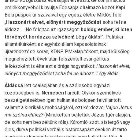
amikor közgazdász édesapját elveszíti, de konfirmációs
emlékkönyvéből kinyújtja Édesapja oltalmazó kezét Kapi
Béla püspök úr szavaival egy egész életre Miklós felé:
„
Haszonért elvet, előnyért meggyőződést
soha fel ne
áldozz. … Ne felejtsd az igazságot:
boldog ember, ki Isten
törvényét hordozza szívében! Légy áldás!
”. Politikai
államtitkárként, az egyház-állam kapcsolatainak
újrarendezése során, KDNP PM-alapítóként, majd külsőleg
megnehezített évek után felszentelt evangélikus
lelkészként is élte ezt a drága hagyatékot:
Haszonért elvet,
előnyért meggyőződést soha fel ne áldozz. Légy áldás.
Áldássá
lett családjában és a szélesebb egyházi
közösségben is.
Nemesen
harcolt. Olykor személyes
beszélgetésekben igen halkan és bölcsen felvillantott
valamit a klerikális mohóságáról, ezt kérdezve:
Vajon Jézus
mit szólna ehhez?
(Mindketten sejtettük Jézus Igéi alapján,
de soha nem beszéltünk róla). Káromló szót, sistergő vagy
éles, durva politikai verbális ostorcsapást éveken át tartó
munkatársi kapcsolatunkban soha nem hallottam tőle.
A