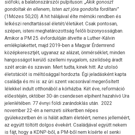
siófoki, a balatonszárszói pulpituson: „
Akik gonoszt
gondoltak én ellenem, Isten azt jóra gondolta fordítani
”
(1Mózes 50,20). A hit hálájával élte mérnöki rendben és
lelkészi rendtartással életét/életüket. Csak pontosan,
szépen, isteni meghatározottság felőli bizonyosságban.
Amikor a PM 25. évfordulóján átvette a Luther-Kálvin
emlékplakettet, majd 2019-ben a Magyar Érdemrend
középkeresztjét, ugyanaz az alázat, önmérséklet, minden
hangosságot kerülő szellemi nyugalom, szelídség áradt
szét arcán és szavain. Mert tudta, kinek hitt. Az utolsó
életstációt is méltósággal hordozta. Égi jeladásként kapta
családja és mi is: az úri szent vacsorával megerősített
lélekkel indult otthonából a kórházba. Két éve, reformáció
előestéjén, október 30-án csendesen elpihent hazahívó Ura
jelenlétében. 77 évnyi földi zarándoklás után. 2022
november 22-én a nemzeti sírkertben népes
gyülekezetben én is hálát adtam életéért, nemes jelleméért,
az együtt töltött dolgos évekért. Családjával együtt nekem
is fájt, hogy a KDNP-ből, a PM-ből nem kísérte el senki