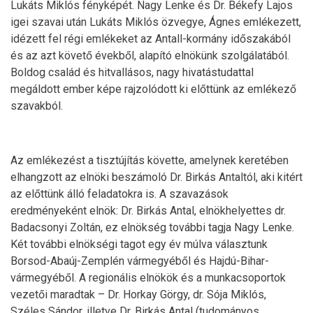
Lukáts Miklós fényképét. Nagy Lenke és Dr. Békefy Lajos
igei szavai után Lukáts Miklós özvegye, Ágnes emlékezett,
idézett fel régi emlékeket az Antall-kormány időszakából
és az azt követő évekből, alapító elnökünk szolgálatából.
Boldog család és hitvallásos, nagy hivatástudattal
megáldott ember képe rajzolódott ki előttünk az emlékező
szavakból.
Az emlékezést a tisztújítás követte, amelynek keretében
elhangzott az elnöki beszámoló Dr. Birkás Antaltól, aki kitért
az előttünk álló feladatokra is. A szavazások
eredményeként elnök: Dr. Birkás Antal, elnökhelyettes dr.
Badacsonyi Zoltán, ez elnökség további tagja Nagy Lenke.
Két további elnökségi tagot egy év múlva választunk
Borsod-Abaúj-Zemplén vármegyéből és Hajdú-Bihar-
vármegyéből. A regionális elnökök és a munkacsoportok
vezetői maradtak – Dr. Horkay Görgy, dr. Sója Miklós,
Széles Sándor, illetve Dr. Birkás Antal (tudományos