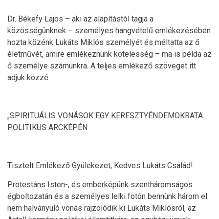
Dr. Békefy Lajos – aki az alapítástól tagja a
közösségünknek – személyes hangvételű emlékezésében
hozta közénk Lukáts Miklós személyét és méltatta az ő
életművét, amire emlékeznünk kötelesség – ma is példa az
ő személye számunkra. A teljes emlékező szöveget itt
adjuk közzé:
„SPIRITUÁLIS VONÁSOK EGY KERESZTYÉNDEMOKRATA
POLITIKUS ARCKÉPÉN
Tisztelt Emlékező Gyülekezet, Kedves Lukáts Család!
Protestáns Isten-, és emberképünk szentháromságos
égboltozatán és a személyes lelki fotón bennünk három el
nem halványuló vonás rajzolódik ki Lukáts Miklósról, az