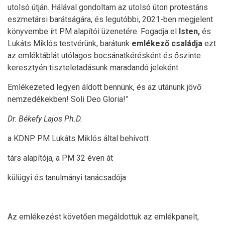
utolsó útján. Hálával gondoltam az utolsó úton protestáns
eszmetársi barátságára, és legutóbbi, 2021-ben megjelent
könyvembe írt PM alapítói üzenetére. Fogadja el
Isten,
és
Lukáts Miklós testvérünk, barátunk
emlékező családja
ezt
az emléktáblát utólagos bocsánatkérésként és őszinte
keresztyén tiszteletadásunk maradandó jeleként.
Emlékezeted legyen áldott bennünk, és az utánunk jövő
nemzedékekben! Soli Deo Gloria!”
Dr. Békefy Lajos Ph.D.
a KDNP PM Lukáts Miklós által behívott
társ alapítója, a PM 32 éven át
külügyi és tanulmányi tanácsadója
Az emlékezést követően megáldottuk az emlékpanelt,