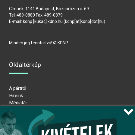
Címünk: 1141 Budapest, Bazsarózsa u. 69.
Tel: 489-0880 Fax: 489-0879
E-mail:
kdnp
[kukac]
kdnp
.
hu
(kdnp[at]kdnp[dot]hu)
Minden jog fenntartva! © KDNP
Oldaltérkép
A pártról
Híreink
Médiatár
Impresszum
Adatkezelési nyilatkozat
Átláthatósági nyilatkozat
Ugrás az oldal tetejére