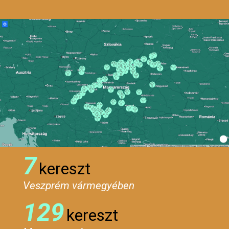
7
kereszt
Veszprém vármegyében
129
kereszt