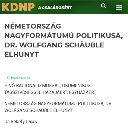
KDNP
Ugrás
Keresés
A családokért.
a
tartalomra
NÉMETORSZÁG
NAGYFORMÁTUMÚ POLITIKUSA,
DR. WOLFGANG SCHÄUBLE
ELHUNYT
Új hozzászólás
HÍVŐ RACIONALIZMUSSAL, ÖKUMENIKUS
TÁGSZÍVŰSÉGGEL HAZÁJÁÉRT, EGYHÁZÁÉRT
NÉMETORSZÁG NAGYFORMÁTUMÚ POLITIKUSA, DR.
WOLFGANG SCHÄUBLE ELHUNYT
Dr. Békefy Lajos