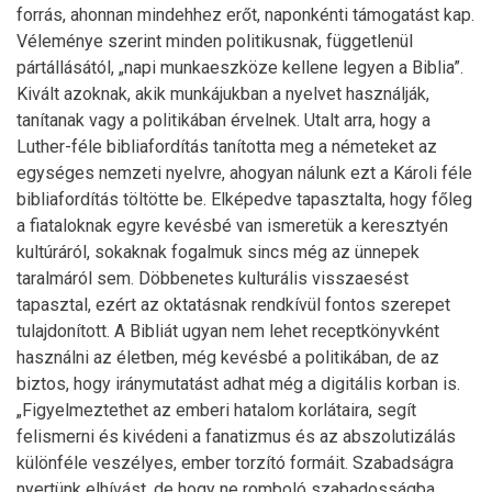
forrás, ahonnan mindehhez erőt, naponkénti támogatást kap.
Véleménye szerint minden politikusnak, függetlenül
pártállásától, „napi munkaeszköze kellene legyen a Biblia”.
Kivált azoknak, akik munkájukban a nyelvet használják,
tanítanak vagy a politikában érvelnek. Utalt arra, hogy a
Luther-féle bibliafordítás tanította meg a németeket az
egységes nemzeti nyelvre, ahogyan nálunk ezt a Károli féle
bibliafordítás töltötte be. Elképedve tapasztalta, hogy főleg
a fiataloknak egyre kevésbé van ismeretük a keresztyén
kultúráról, sokaknak fogalmuk sincs még az ünnepek
taralmáról sem. Döbbenetes kulturális visszaesést
tapasztal, ezért az oktatásnak rendkívül fontos szerepet
tulajdonított. A Bibliát ugyan nem lehet receptkönyvként
használni az életben, még kevésbé a politikában, de az
biztos, hogy iránymutatást adhat még a digitális korban is.
„Figyelmeztethet az emberi hatalom korlátaira, segít
felismerni és kivédeni a fanatizmus és az abszolutizálás
különféle veszélyes, ember torzító formáit. Szabadságra
nyertünk elhívást, de hogy ne romboló szabadosságba