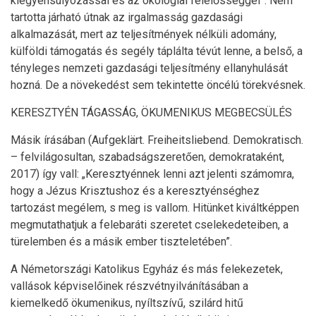
kiegyensúlyozással és az ökológiai felelősséggel”. Nem
tartotta járható útnak az irgalmasság gazdasági
alkalmazását, mert az teljesítmények nélküli adomány,
külföldi támogatás és segély táplálta tévút lenne, a belső, a
tényleges nemzeti gazdasági teljesítmény ellanyhulását
hozná. De a növekedést sem tekintette öncélú törekvésnek.
KERESZTYÉN TÁGASSÁG, ÖKUMENIKUS MEGBECSÜLÉS
Másik írásában (Aufgeklärt. Freiheitsliebend. Demokratisch.
– felvilágosultan, szabadságszeretően, demokrataként,
2017) így vall: „Keresztyénnek lenni azt jelenti számomra,
hogy a Jézus Krisztushoz és a keresztyénséghez
tartozást megélem, s meg is vallom. Hitünket kiváltképpen
megmutathatjuk a felebaráti szeretet cselekedeteiben, a
türelemben és a másik ember tiszteletében”.
A Németországi Katolikus Egyház és más felekezetek,
vallások képviselőinek részvétnyilvánításában a
kiemelkedő ökumenikus, nyíltszívű, szilárd hitű