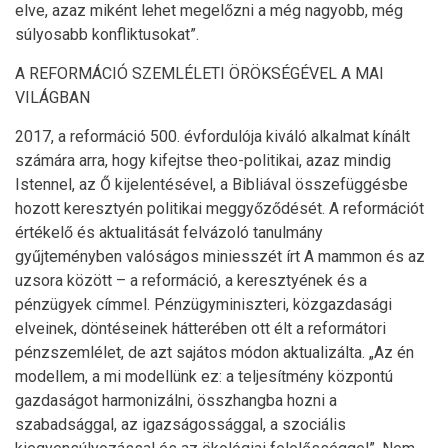
elve, azaz miként lehet megelőzni a még nagyobb, még
súlyosabb konfliktusokat”.
A REFORMÁCIÓ SZEMLÉLETI ÖRÖKSÉGÉVEL A MAI
VILÁGBAN
2017, a reformáció 500. évfordulója kiváló alkalmat kínált
számára arra, hogy kifejtse theo-politikai, azaz mindig
Istennel, az Ő kijelentésével, a Bibliával összefüggésbe
hozott keresztyén politikai meggyőződését. A reformációt
értékelő és aktualitását felvázoló tanulmány
gyűjteményben valóságos miniesszét írt A mammon és az
uzsora között – a reformáció, a keresztyének és a
pénzügyek címmel. Pénzügyminiszteri, közgazdasági
elveinek, döntéseinek hátterében ott élt a reformátori
pénzszemlélet, de azt sajátos módon aktualizálta. „Az én
modellem, a mi modellünk ez: a teljesítmény központú
gazdaságot harmonizálni, összhangba hozni a
szabadsággal, az igazságossággal, a szociális