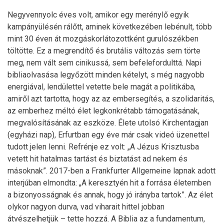
Negyvennyolc éves volt, amikor egy merénylő egyik
kampányülésén rálőtt, aminek következében lebénult, több
mint 30 éven át mozgáskorlátozottként gurulószékben
töltötte. Ez a megrendítő és brutális változás sem törte
meg, nem vált sem cinikussá, sem befelefordulttá. Napi
bibliaolvasása legyőzött minden kételyt, s még nagyobb
energiával, lendülettel vetette bele magát a politikába,
amiről azt tartotta, hogy az az embersegítés, a szolidaritás,
az emberhez méltó élet legkonkrétabb támogatásának,
megvalósításának az eszköze. Élete utolsó Kirchentagjan
(egyházi nap), Erfurtban egy éve már csak videó üzenettel
tudott jelen lenni. Refrénje ez volt: „A Jézus Krisztusba
vetett hit hatalmas tartást és biztatást ad nekem és
másoknak”. 2017-ben a Frankfurter Allgemeine lapnak adott
interjúban elmondta: „A keresztyén hit a forrása életemben
a bizonyosságnak és annak, hogy jó irányba tartok”. Az élet
olykor nagyon durva, vad viharait hittel jobban
átvészelhetjük – tette hozzá. A Biblia az a fundamentum,