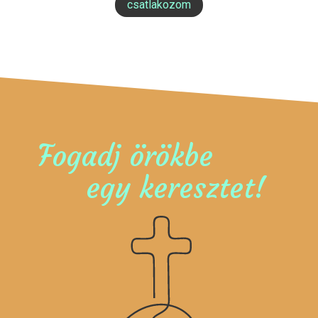
csatlakozom
Fogadj örökbe
egy keresztet!