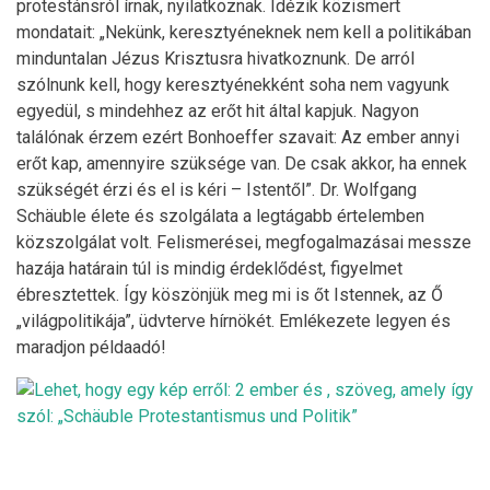
protestánsról írnak, nyilatkoznak. Idézik közismert
mondatait: „Nekünk, keresztyéneknek nem kell a politikában
minduntalan Jézus Krisztusra hivatkoznunk. De arról
szólnunk kell, hogy keresztyénekként soha nem vagyunk
egyedül, s mindehhez az erőt hit által kapjuk. Nagyon
találónak érzem ezért Bonhoeffer szavait: Az ember annyi
erőt kap, amennyire szüksége van. De csak akkor, ha ennek
szükségét érzi és el is kéri – Istentől”. Dr. Wolfgang
Schäuble élete és szolgálata a legtágabb értelemben
közszolgálat volt. Felismerései, megfogalmazásai messze
hazája határain túl is mindig érdeklődést, figyelmet
ébresztettek. Így köszönjük meg mi is őt Istennek, az Ő
„világpolitikája”, üdvterve hírnökét. Emlékezete legyen és
maradjon példaadó!