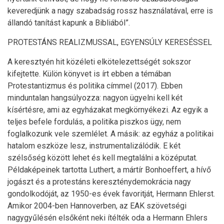
keveredjünk a nagy szabadság rossz használatával, erre is
állandó tanítást kapunk a Bibliából”.
PROTESTÁNS REALIZMUSSAL, EGYENSÚLY KERESÉSSEL
A keresztyén hit közéleti elkötelezettségét sokszor
kifejtette. Külön könyvet is írt ebben a témában
Protestantizmus és politika címmel (2017). Ebben
minduntalan hangsúlyozza: nagyon ügyelni kell két
kísértésre, ami az egyházakat megkörnyékezi. Az egyik a
teljes befele fordulás, a politika piszkos ügy, nem
foglalkozunk vele szemlélet. A másik: az egyház a politikai
hatalom eszköze lesz, instrumentalizálódik. E két
szélsőség között lehet és kell megtalálni a középutat.
Példaképeinek tartotta Luthert, a mártír Bonhoeffert, a hívő
jogászt és a protestáns kereszténydemokrácia nagy
gondolkodóját, az 1950-es évek favoritját, Hermann Ehlerst.
Amikor 2004-ben Hannoverben, az EAK szövetségi
nagygyűlésén elsőként neki ítélték oda a Hermann Ehlers