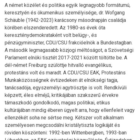
A német közélet és politika egyik legnagyobb formátumú,
keresztyén és ökumenikus személyisége, dr. Wofgang
Schäuble (1942-2023) karácsony másodnapján családja
körében elszenderedett. Az 1980-as évek óta
kereszténydemokrataként volt belügy-, és
pénzügyminiszter, CDU/CSU frakcióelnök a Bundestagban.
A második legmagasabb közjogi méltóságot, a Szövetségi
Parlament elnöki tisztét 2017-2021 között töltötte be. A
dél-német Freiburg szülöttje hitvalló evangélikus,
protestáns volt és maradt. A CDU/CSU EAK, Protestáns
Munkaközösségnek évtizedeken át elnökségi tagja,
tanácsadója, egyszemélyi agytrösztje is volt. Rendkívüli
képzett, éles elméjű, kritikájában szakszerű érvekre
támaszkodó gondolkodó, magas politikai, etikus
kultúrájában mindig éberen ügyelt arra, hogy ellenfeleit vagy
ellenzékét soha ne sértse meg. Kétszer volt alkalmam
személyesen megcsodálni kristálytiszta logikáját és
röviden köszönteni: 1992-ben Wittenbergben, 1993-ban