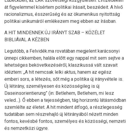
Lübeckben, az EAK szövetségi közgyűlésén. Évtizedeken
át figyelemmel kísértem politikai írásait, beszédeit. A hívő
racionalizmus, ésszerűség és az ökumenikus nyitottság
politikai unikumáról emlékezem meg ebben az írásban.
A HIT MINDENNEK ÚJ IRÁNYT SZAB – KÖZÉLET
BIBLIÁVAL A KÉZBEN
Legutóbb, a Felvidék.ma rovatában megjelent karácsonyi
ünnepi cikkemben, halála előtt egy nappal mit sem sejtve a
lehetséges bekövetkezéséről, klaszikussá vált szavait
idéztem: „A hit nemcsak lelki aktus, hanem az egész
emberi sors, a létezés, sőt még a politika új irányvétele is.
Új létirány, személyesen és közösségileg is új
Daseinsorientierung” (in: Betlehem, Betlehem, mi lesz
veled…). Ő ebben a tejességben, tág horizontú látásmódban
szemlélte az életet. A hit mindent átfogó, a részlegesség
tudatában sem részrehajló új létirányából nézett minden
fontos, kevésbé fontos, személyes és közösségi, nemzeti
és nemzetközi ügyre.