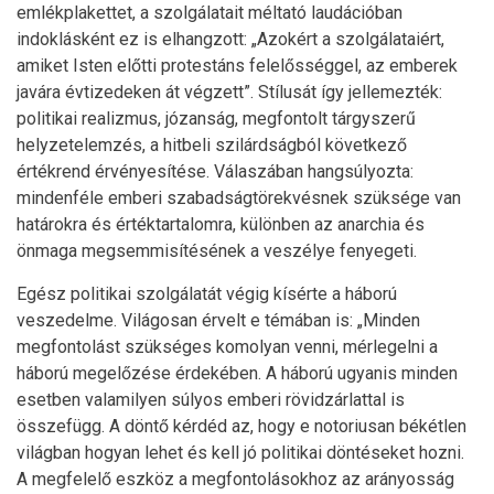
emlékplakettet, a szolgálatait méltató laudációban
indoklásként ez is elhangzott: „Azokért a szolgálataiért,
amiket Isten előtti protestáns felelősséggel, az emberek
javára évtizedeken át végzett”. Stílusát így jellemezték:
politikai realizmus, józanság, megfontolt tárgyszerű
helyzetelemzés, a hitbeli szilárdságból következő
értékrend érvényesítése. Válaszában hangsúlyozta:
mindenféle emberi szabadságtörekvésnek szüksége van
határokra és értéktartalomra, különben az anarchia és
önmaga megsemmisítésének a veszélye fenyegeti.
Egész politikai szolgálatát végig kísérte a háború
veszedelme. Világosan érvelt e témában is: „Minden
megfontolást szükséges komolyan venni, mérlegelni a
háború megelőzése érdekében. A háború ugyanis minden
esetben valamilyen súlyos emberi rövidzárlattal is
összefügg. A döntő kérdéd az, hogy e notoriusan békétlen
világban hogyan lehet és kell jó politikai döntéseket hozni.
A megfelelő eszköz a megfontolásokhoz az arányosság