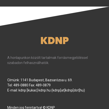
KDNP
A honlapunkon közölt tartalmak forrásmegjelöléssel
szabadon felhasználhatók.
Címünk: 1141 Budapest, Bazsarózsa u. 69.
Tel: 489-0880 Fax: 489-0879
E-mail:
kdnp
[kukac]
kdnp
.
hu
(kdnp[at]kdnp[dot]hu)
Minden jog fenntartva! © KDNP