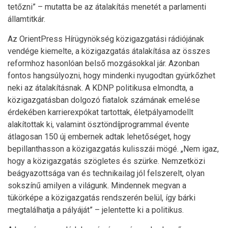
tetőzni” – mutatta be az átalakítás menetét a parlamenti
államtitkár.
Az OrientPress Hírügynökség közigazgatási rádiójának
vendége kiemelte, a közigazgatás átalakítása az összes
reformhoz hasonlóan belső mozgásokkal jár. Azonban
fontos hangsúlyozni, hogy mindenki nyugodtan gyürkőzhet
neki az átalakításnak. A KDNP politikusa elmondta, a
közigazgatásban dolgozó fiatalok számának emelése
érdekében karrierexpókat tartottak, életpályamodellt
alakítottak ki, valamint ösztöndíjprogrammal évente
átlagosan 150 új embernek adtak lehetőséget, hogy
bepillanthasson a közigazgatás kulisszái mögé. „Nem igaz,
hogy a közigazgatás szögletes és szürke. Nemzetközi
beágyazottsága van és technikailag jól felszerelt, olyan
sokszínű amilyen a világunk. Mindennek megvan a
tükörképe a közigazgatás rendszerén belül, így bárki
megtalálhatja a pályáját” – jelentette ki a politikus.