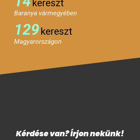
14
kereszt
Baranya vármegyében
129
kereszt
Magyarországon
Kérdése van? Írjon nekünk!