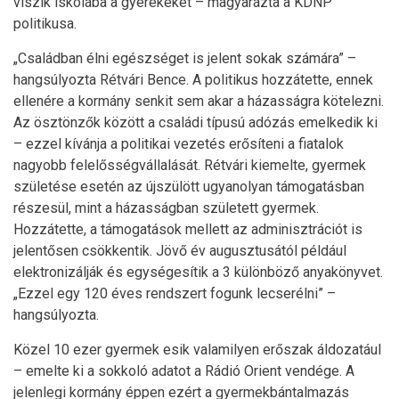
viszik iskolába a gyerekeket – magyarázta a KDNP
politikusa.
„Családban élni egészséget is jelent sokak számára” –
hangsúlyozta Rétvári Bence. A politikus hozzátette, ennek
ellenére a kormány senkit sem akar a házasságra kötelezni.
Az ösztönzők között a családi típusú adózás emelkedik ki
– ezzel kívánja a politikai vezetés erősíteni a fiatalok
nagyobb felelősségvállalását. Rétvári kiemelte, gyermek
születése esetén az újszülött ugyanolyan támogatásban
részesül, mint a házasságban született gyermek.
Hozzátette, a támogatások mellett az adminisztrációt is
jelentősen csökkentik. Jövő év augusztusától például
elektronizálják és egységesítik a 3 különböző anyakönyvet.
„Ezzel egy 120 éves rendszert fogunk lecserélni” –
hangsúlyozta.
Közel 10 ezer gyermek esik valamilyen erőszak áldozatául
– emelte ki a sokkoló adatot a Rádió Orient vendége. A
jelenlegi kormány éppen ezért a gyermekbántalmazás