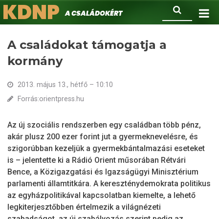
KDNP
Ugrás
Keresés
A családokért.
a
tartalomra
A családokat támogatja a
kormány
2013. május 13., hétfő – 10:10
Forrás:orientpress.hu
Az új szociális rendszerben egy családban több pénz,
akár plusz 200 ezer forint jut a gyermeknevelésre, és
szigorúbban kezeljük a gyermekbántalmazási eseteket
is – jelentette ki a Rádió Orient műsorában Rétvári
Bence, a Közigazgatási és Igazságügyi Minisztérium
parlamenti államtitkára. A kereszténydemokrata politikus
az egyházpolitikával kapcsolatban kiemelte, a lehető
legkiterjesztőbben értelmezik a világnézeti
szabadságot, az új szabályozás szerint pedig az