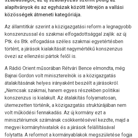
alapítványok és az egyházak között létrejön a vallási
közösségek átmeneti kategóriája.
Az államtitkár szerint a közigazgatási reform a legnagyobb
konszenzussal és szakmai elfogadottsággal zajlik: az új
Ptk. és Btk. elfogadása széles szakmai egyetértésben
történt, a járások kialakítását nagymértékű konszenzus
övezi az ellenzési pártok felől is.
A Rádió Orient műsorában Rétvári Bence elmondta, még
Bajnai Gordon volt miniszterelnök is a közigazgatás
átalakításának helyes irányaként beszélt a járásokról.
„Nemcsak szakmai, hanem egyes részekben politikai
konszenzus is kialakult. Az átalakítás folyamatosan,
ütemezetten történik, a közigazgatás struktúrájában nem
volt működési fennakadás. Az új kormány ezt a
minisztériumok számának csökkentésével kezdte, majd a
megyei kormányhivatalok és a járások felállításával
folytatta. A reformot a kormányablakok megszületése fogja