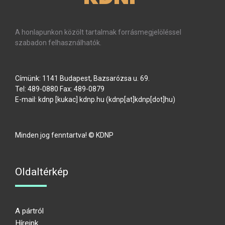
A honlapunkon közölt tartalmak forrásmegjelöléssel
szabadon felhasználhatók.
Címünk: 1141 Budapest, Bazsarózsa u. 69.
Tel: 489-0880 Fax: 489-0879
E-mail:
kdnp
[kukac]
kdnp
.
hu
(kdnp[at]kdnp[dot]hu)
Minden jog fenntartva! © KDNP
Oldaltérkép
A pártról
Híreink