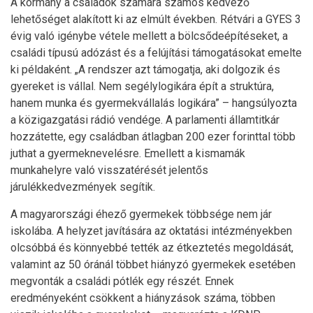
A kormány a családok számára számos kedvező
lehetőséget alakított ki az elmúlt években. Rétvári a GYES 3
évig való igénybe vétele mellett a bölcsődeépítéseket, a
családi típusú adózást és a felújítási támogatásokat emelte
ki példaként. „A rendszer azt támogatja, aki dolgozik és
gyereket is vállal. Nem segélylogikára épít a struktúra,
hanem munka és gyermekvállalás logikára” – hangsúlyozta
a közigazgatási rádió vendége. A parlamenti államtitkár
hozzátette, egy családban átlagban 200 ezer forinttal több
juthat a gyermeknevelésre. Emellett a kismamák
munkahelyre való visszatérését jelentős
járulékkedvezmények segítik.
A magyarországi éhező gyermekek többsége nem jár
iskolába. A helyzet javítására az oktatási intézményekben
olcsóbbá és könnyebbé tették az étkeztetés megoldását,
valamint az 50 óránál többet hiányzó gyermekek esetében
megvonták a családi pótlék egy részét. Ennek
eredményeként csökkent a hiányzások száma, többen