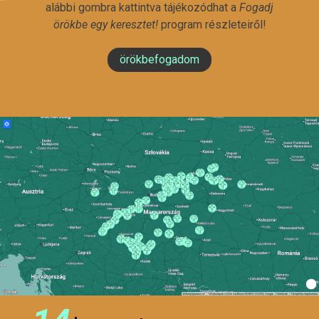
alábbi gombra kattintva tájékozódhat a
Fogadj
örökbe egy keresztet!
program részleteiről!
örökbefogadom