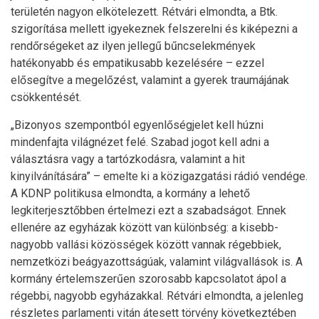
területén nagyon elkötelezett. Rétvári elmondta, a Btk.
szigorítása mellett igyekeznek felszerelni és kiképezni a
rendőrségeket az ilyen jellegű bűncselekmények
hatékonyabb és empatikusabb kezelésére – ezzel
elősegítve a megelőzést, valamint a gyerek traumájának
csökkentését.
„Bizonyos szempontból egyenlőségjelet kell húzni
mindenfajta világnézet felé. Szabad jogot kell adni a
választásra vagy a tartózkodásra, valamint a hit
kinyilvánítására” – emelte ki a közigazgatási rádió vendége.
A KDNP politikusa elmondta, a kormány a lehető
legkiterjesztőbben értelmezi ezt a szabadságot. Ennek
ellenére az egyházak között van különbség: a kisebb-
nagyobb vallási közösségek között vannak régebbiek,
nemzetközi beágyazottságúak, valamint világvallások is. A
kormány értelemszerűen szorosabb kapcsolatot ápol a
régebbi, nagyobb egyházakkal. Rétvári elmondta, a jelenleg
részletes parlamenti vitán átesett törvény következtében