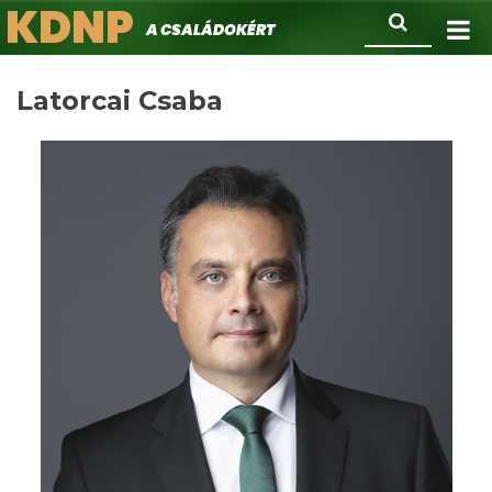
KDNP
Ugrás
Keresés
A családokért.
a
tartalomra
Latorcai Csaba