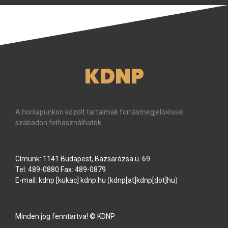
KDNP
A honlapunkon közölt tartalmak forrásmegjelöléssel
szabadon felhasználhatók.
Címünk: 1141 Budapest, Bazsarózsa u. 69.
Tel: 489-0880 Fax: 489-0879
E-mail:
kdnp
[kukac]
kdnp
.
hu
(kdnp[at]kdnp[dot]hu)
Minden jog fenntartva! © KDNP