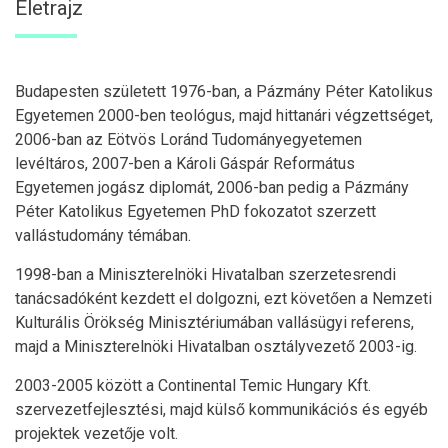
Életrajz
Budapesten született 1976-ban, a Pázmány Péter Katolikus
Egyetemen 2000-ben teológus, majd hittanári végzettséget,
2006-ban az Eötvös Loránd Tudományegyetemen
levéltáros, 2007-ben a Károli Gáspár Református
Egyetemen jogász diplomát, 2006-ban pedig a Pázmány
Péter Katolikus Egyetemen PhD fokozatot szerzett
vallástudomány témában.
1998-ban a Miniszterelnöki Hivatalban szerzetesrendi
tanácsadóként kezdett el dolgozni, ezt követően a Nemzeti
Kulturális Örökség Minisztériumában vallásügyi referens,
majd a Miniszterelnöki Hivatalban osztályvezető 2003-ig.
2003-2005 között a Continental Temic Hungary Kft.
szervezetfejlesztési, majd külső kommunikációs és egyéb
projektek vezetője volt.