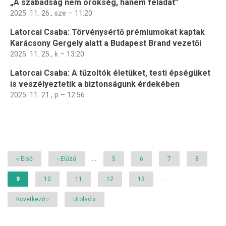
„A szabadság nem örökség, hanem feladat”
2025. 11. 26., sze – 11:20
Latorcai Csaba: Törvénysértő prémiumokat kaptak
Karácsony Gergely alatt a Budapest Brand vezetői
2025. 11. 25., k – 13:20
Latorcai Csaba: A tűzoltók életüket, testi épségüket
is veszélyeztetik a biztonságunk érdekében
2025. 11. 21., p – 12:56
Oldalszámozás
Első
« Első
Előző
‹ Előző
…
Page
5
Page
6
Page
7
Page
8
oldal
oldal
Jelenlegi
9
Page
10
Page
11
Page
12
Page
13
…
oldal
Következő
Következő ›
Utolsó
Utolsó »
oldal
oldal