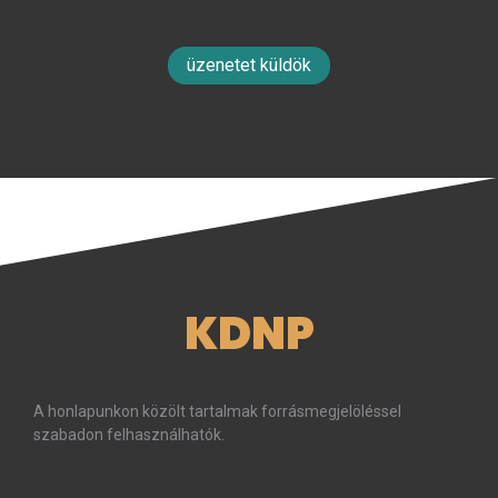
üzenetet küldök
KDNP
A honlapunkon közölt tartalmak forrásmegjelöléssel
szabadon felhasználhatók.