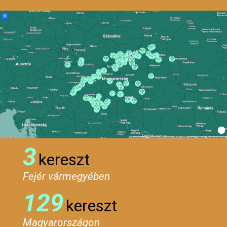
3
kereszt
Fejér vármegyében
129
kereszt
Magyarországon