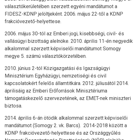
választókerületében szerzett egyéni mandátumot a
FIDESZ-KDNP jelöltjeként. 2006. május 22-től a KDNP
frakcióvezető-helyettese.
2006. május 30-tól az Emberi jogi, kisebbségi, civil- és
vallásügyi bizottság alelnöke. 2010. április 11-én negyedik
alkalommal szerzett képviselői mandátumot Somogy
megye 5. számú választókörzetében.
2010. június 2-tól Közigazgatási és Igazságügyi
Minisztérium Egyházügyi, nemzetiségi és civil
kapcsolatokért felelős államtitkára. 2012. júliusától 2014.
áprilisáig az Emberi Erőforrások Minisztériuma
támogatáskezelő szervezetének, az EMET-nek miniszteri
biztosa.
2014. április 6-án ötödik alkalommal szerzett képviselői
mandátumot (Somogy 2. vk. Barcs). 2014-2018 között a
KDNP frakcióvezető-helyettese és az Országgyűlés