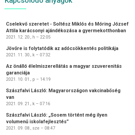
Kapcsolódó anyagok
Cselekvő szeretet - Soltész Miklós és Móring József
Attila karácsonyi ajándékozása a gyermekotthonban
2021. 12. 20., h – 22:05
Jövőre is folytatódik az adócsökkentés politikája
2021. 11. 30., k – 07:32
Az önálló élelmiszerellátás a magyar szuverenitás
garanciája
2021. 10. 01., p – 14:19
Szászfalvi László: Magyarországon vakcinabőség
van
2021. 09. 21., k – 07:16
Szászfalvi László: „Sosem történt még ilyen
volumenű iskolafejlesztés”
2021. 09. 08., sze – 08:47