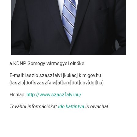
a KDNP Somogy vármegyei elnöke
E-mail:
laszlo
.
szaszfalvi
[kukac]
kim
.
gov
.
hu
(laszlo[dot]szaszfalvi[at]kim[dot]gov[dot]hu)
Honlap:
http://www.szaszfalvi.hu/
További információkat
ide kattintva
is olvashat