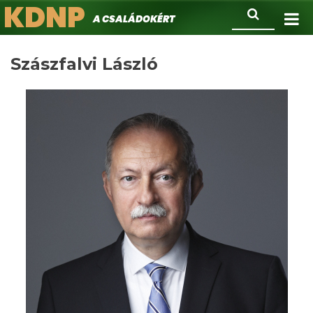
KDNP
Ugrás
Keresés
A családokért.
a
tartalomra
Szászfalvi László