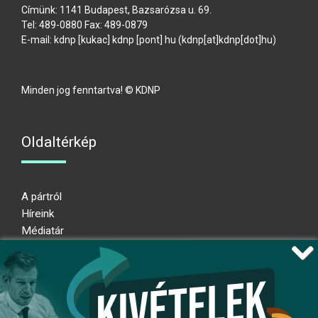
Címünk: 1141 Budapest, Bazsarózsa u. 69.
Tel: 489-0880 Fax: 489-0879
E-mail:
kdnp
[kukac]
kdnp
[pont]
hu
(kdnp[at]kdnp[dot]hu)
Minden jog fenntartva! © KDNP
Oldaltérkép
A pártról
Híreink
Médiatár
Impresszum
Adatkezelési nyilatkozat
Átláthatósági nyilatkozat
Ugrás az oldal tetejére