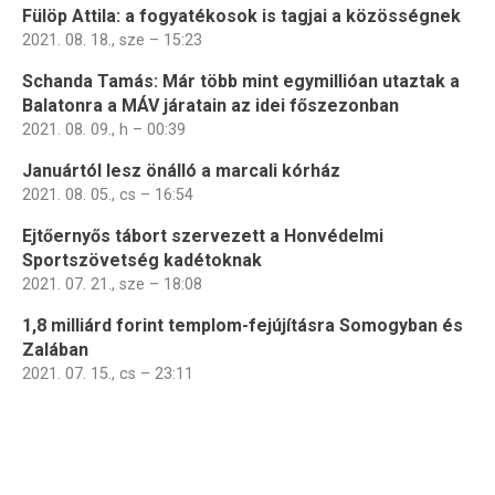
Fülöp Attila: a fogyatékosok is tagjai a közösségnek
2021. 08. 18., sze – 15:23
Schanda Tamás: Már több mint egymillióan utaztak a
Balatonra a MÁV járatain az idei főszezonban
2021. 08. 09., h – 00:39
Januártól lesz önálló a marcali kórház
2021. 08. 05., cs – 16:54
Ejtőernyős tábort szervezett a Honvédelmi
Sportszövetség kadétoknak
2021. 07. 21., sze – 18:08
1,8 milliárd forint templom-fejújításra Somogyban és
Zalában
2021. 07. 15., cs – 23:11
Oldalszámozás