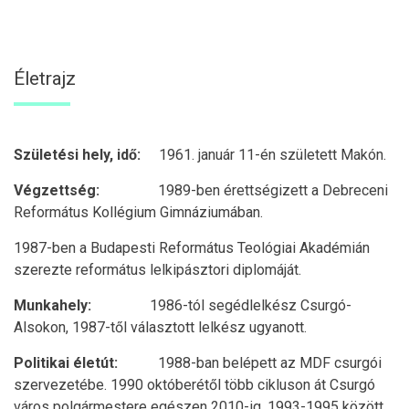
Életrajz
Születési hely, idő:
1961. január 11-én született Makón.
Végzettség:
1989-ben érettségizett a Debreceni
Református Kollégium Gimnáziumában.
1987-ben a Budapesti Református Teológiai Akadémián
szerezte református lelkipásztori diplomáját.
Munkahely:
1986-tól segédlelkész Csurgó-
Alsokon, 1987-től választott lelkész ugyanott.
Politikai életút:
1988-ban belépett az MDF csurgói
szervezetébe. 1990 októberétől több cikluson át Csurgó
város polgármestere egészen 2010-ig. 1993-1995 között