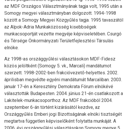
az MDF Országos Választmányának tagja volt, 1995 után a
Somogy megyei választmányban dolgozott. 1994-1998
között a Somogy Megyei Közgyűlés tagja. 1995 tavaszától
az Alpok-Adria Munkaközösség kisebbségek
munkacsoportját vezette megyéje képviseletében. Csurgó
és Térsége Önkormányzati Területfejlesztési Társulás
elnöke.
Az 1998-as országgyűlési választásokon MDF-Fidesz
közös jelöltként (Somogy 5. vk., Marcali) mandátumot
szerzett. 1998-2002-ben frakcióvezető-helyettes. 2002.
áprilisban megvédte egyéni mandátumát Marcaliban. 2003.
január 17-én a Keresztény Demokrata Fórum elnökévé
választották Budapesten. 2004. június 21-én csatlakozott a
Lakitelek-munkacsoporthoz. Az MDF frakcióból 2004.
szeptember 6-án történt kizárásától kezdve, az
Országgyűlés Emberi jogi Bizottságának elnöki tisztségét
megtartva független képviselőként folytatta munkáját. A
2006. évi országgyűlési választásokon Somogy megye 5.