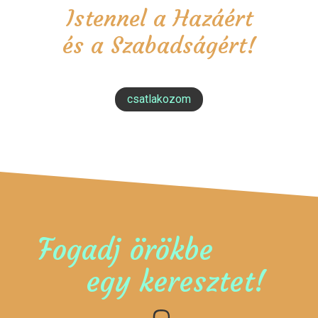
Istennel a Hazáért
és a Szabadságért!
csatlakozom
Fogadj örökbe
egy keresztet!