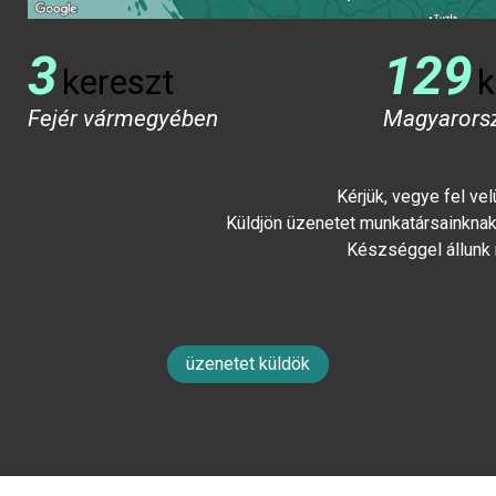
3
129
kereszt
k
Fejér vármegyében
Magyarors
Kérjük, vegye fel ve
Küldjön üzenetet munkatársainknak 
Készséggel állunk
üzenetet küldök