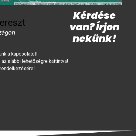
Kérdése
ereszt
van? Írjon
zágon
nekünk!
lünk a kapcsolatot!
az alábbi lehetőségre kattintva!
 rendelkezésére!