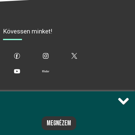
Kövessen minket!
fb
ig
x
yt
flickr
megnézem