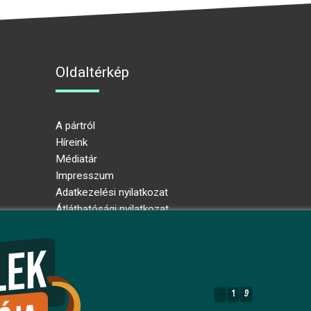
Oldaltérkép
A pártról
Híreink
Médiatár
Impresszum
Adatkezelési nyilatkozat
Átláthatósági nyilatkozat
Ugrás az oldal tetejére
1
9
1
9
8