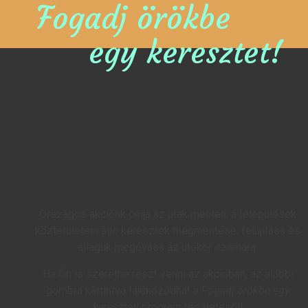
Fogadj örökbe
egy keresztet!
Országos akciónk célja az utak mentén, a települések
közterületein álló keresztek megmentése, felújítása és
állaguk megóvása az utókor számára.
Ha Ön is szeretne részt venni az akcióban, az alábbi
gombra kattintva tájékozódhat a
Fogadj örökbe egy
keresztet!
program részleteiről!