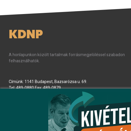
KDNP
A honlapunkon közölt tartalmak forrásmegjelöléssel szabadon
felhasználhatók.
Címünk: 1141 Budapest, Bazsarózsa u. 69.
Tel: 489-0880 Fax: 489-0879
E-mail:
kdnp
[kukac]
kdnp
.
hu
(kdnp[at]kdnp[dot]hu)
Minden jog fenntartva! © KDNP