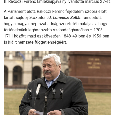
II. Rákóczi Ferenc Emléknapjává nyilvánította március 27-ét.
A Parlament előtt, Rákóczi Ferenc fejedelem szobra előtt
tartott sajtótájékoztatón
id. Lomniczi Zoltán
rámutatott,
hogy a magyar nép szabadságszeretetét mutatja az, hogy
történelmünk leghosszabb szabadságharcában – 1703-
1711 között, majd ezt követően 1848-49-ben és 1956-ban
is kiállt nemzete függetlenségéért.