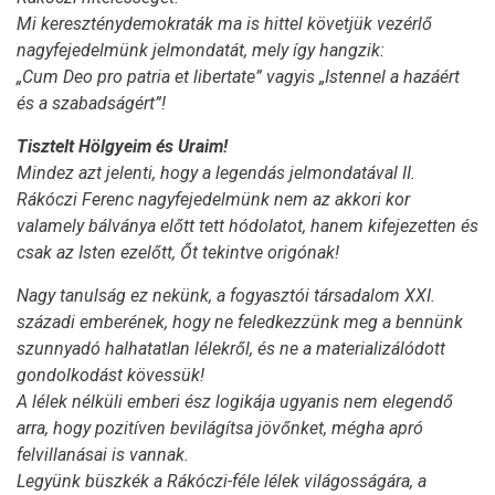
Mi kereszténydemokraták ma is hittel követjük vezérlő
nagyfejedelmünk jelmondatát, mely így hangzik:
„Cum Deo pro patria et libertate” vagyis „Istennel a hazáért
és a szabadságért”!
Tisztelt Hölgyeim és Uraim!
Mindez azt jelenti, hogy a legendás jelmondatával II.
Rákóczi Ferenc nagyfejedelmünk nem az akkori kor
valamely bálványa előtt tett hódolatot, hanem kifejezetten és
csak az Isten ezelőtt, Őt tekintve origónak!
Nagy tanulság ez nekünk, a fogyasztói társadalom XXI.
századi emberének, hogy ne feledkezzünk meg a bennünk
szunnyadó halhatatlan lélekről, és ne a materializálódott
gondolkodást kövessük!
A lélek nélküli emberi ész logikája ugyanis nem elegendő
arra, hogy pozitíven bevilágítsa jövőnket, mégha apró
felvillanásai is vannak.
Legyünk büszkék a Rákóczi-féle lélek világosságára, a