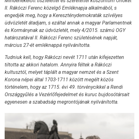
Mindenekelőtt tisztelettel és szeretettel köszöntöm Önöket
II. Rákóczi Ferenc közelgő Emléknapja alkalmából, s
engedjék meg, hogy a Kereszténydemokraták szívélyes
üdvözletét átadjam, s ezáltal annak a magyar Parlamentnek
és Kormánynak az üdvözletét, mely 4/2015. számú OGY
határozatával II. Rákóczi Ferenc születésének napját,
március 27-ét emléknappá nyilvánította.
Tudniuk kell, hogy Rákóczi nevét 1711 után kifejezetten
tiltotta az akkori hatalom. Annyira féltek a Rákóczi
kultusztól, melyet táplált a magyar nemzet és a Szent
Korona népei által 1703-1711 között megélt közös
történelem, hogy az 1715. évi 49. törvénycikkel a Rendi
Országgyűlés a Vezérlőfejedelmet és kuruc bujdosótársait
egyenesen a szabadság megrontójának nyilvánította.