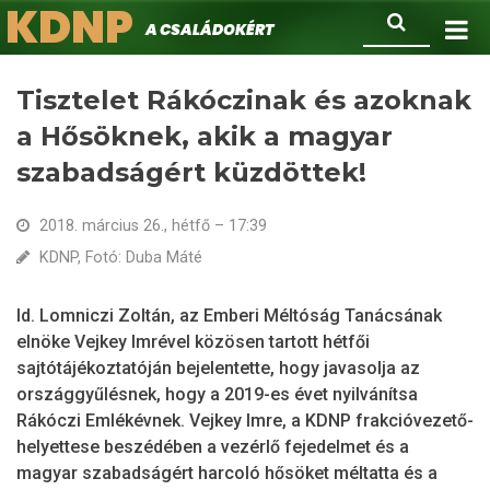
KDNP
Ugrás
Keresés
A családokért.
a
tartalomra
Tisztelet Rákóczinak és azoknak
a Hősöknek, akik a magyar
szabadságért küzdöttek!
2018. március 26., hétfő – 17:39
KDNP, Fotó: Duba Máté
Id. Lomniczi Zoltán, az Emberi Méltóság Tanácsának
elnöke Vejkey Imrével közösen tartott hétfői
sajtótájékoztatóján bejelentette, hogy javasolja az
országgyűlésnek, hogy a 2019-es évet nyilvánítsa
Rákóczi Emlékévnek. Vejkey Imre, a KDNP frakcióvezető-
helyettese beszédében a vezérlő fejedelmet és a
magyar szabadságért harcoló hősöket méltatta és a