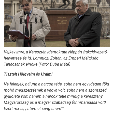
Vejkey Imre, a Kereszténydemokrata Néppárt frakcióvezető-
helyettese és id. Lomniczi Zoltán, az Emberi Méltóság
Tanácsának elnöke (Fotó: Duba Máté)
Tisztelt Hölgyeim és Uraim!
Ne feledjék, nálunk a harcok tétje, soha nem egy idegen föld
mohó megszerzésnek a vágya volt, soha nem a szomszéd
gyűlölete volt, hanem a harcok tétje mindig a keresztény
Magyarország és a magyar szabadság fennmaradása volt!
Ezért ma is, „vitám et sangvinem”!