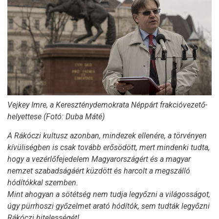
Vejkey Imre, a Kereszténydemokrata Néppárt frakcióvezető-
helyettese (Fotó: Duba Máté)
A Rákóczi kultusz azonban, mindezek ellenére, a törvényen
kívüliségben is csak tovább erősödött, mert mindenki tudta,
hogy a vezérlőfejedelem Magyarországért és a magyar
nemzet szabadságáért küzdött és harcolt a megszálló
hódítókkal szemben.
Mint ahogyan a sötétség nem tudja legyőzni a világosságot,
úgy pürrhoszi győzelmet arató hódítók, sem tudták legyőzni
Rákóczi hitelességét!