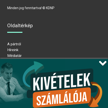
Minden jog fenntartva! © KDNP
Oldaltérkép
A pártról
Híreink
Médiatár
Impresszum
Adatkezelési nyilatkozat
Átláthatósági nyilatkozat
Ugrás az oldal tetejére
Kövessen minket!