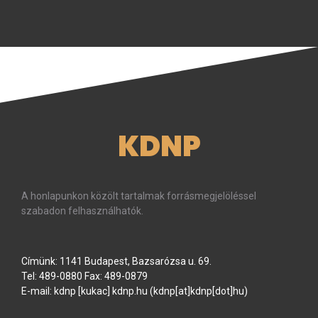
KDNP
A honlapunkon közölt tartalmak forrásmegjelöléssel
szabadon felhasználhatók.
Címünk: 1141 Budapest, Bazsarózsa u. 69.
Tel: 489-0880 Fax: 489-0879
E-mail:
kdnp
[kukac]
kdnp
.
hu
(kdnp[at]kdnp[dot]hu)