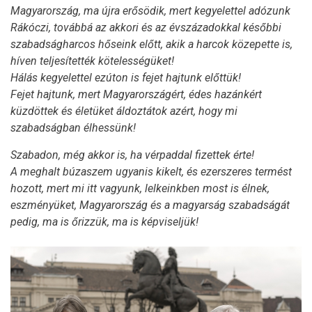
Magyarország, ma újra erősödik, mert kegyelettel adózunk
Rákóczi, továbbá az akkori és az évszázadokkal későbbi
szabadságharcos hőseink előtt, akik a harcok közepette is,
híven teljesítették kötelességüket!
Hálás kegyelettel ezúton is fejet hajtunk előttük!
Fejet hajtunk, mert Magyarországért, édes hazánkért
küzdöttek és életüket áldoztátok azért, hogy mi
szabadságban élhessünk!
Szabadon, még akkor is, ha vérpaddal fizettek érte!
A meghalt búzaszem ugyanis kikelt, és ezerszeres termést
hozott, mert mi itt vagyunk, lelkeinkben most is élnek,
eszményüket, Magyarország és a magyarság szabadságát
pedig, ma is őrizzük, ma is képviseljük!