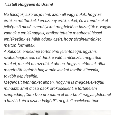
Tisztelt Hölgyeim és Uraim!
Ne feledjék, sikeres jövőnk azon áll vagy bukik, hogy az
értékes múltunkat, keresztény értékeinket, és a mindezeket
jelképező dicső személyeket megfelelően tiszteljük-e, vagyis
vannak-e emléknapjaik, amikor tetteire megbecsüléssel
emlékezünk és hálát adunk azért, hogy történelmünket
méltón formálták.
A Rákóczi emléknap történelmi jelentőségű, ugyanis
szabadságharcos elődünkre való emlékezés megerősít
minket, ma élő nemzedéket abban, hogy az elődeink által
megőrzött legjobb hagyományainkat tovább éltessük,
tovább képviseljük.
Megerősít bennünket abban, hogy mi is megcselekedjük
mindazt, amit dicső ősök örököseiként, a történelem
színpadán, „Cum Deo pro patria et libertate!” vagyis „Istennel
a hazáért, és a szabadságért!” meg kell cselekednünk!