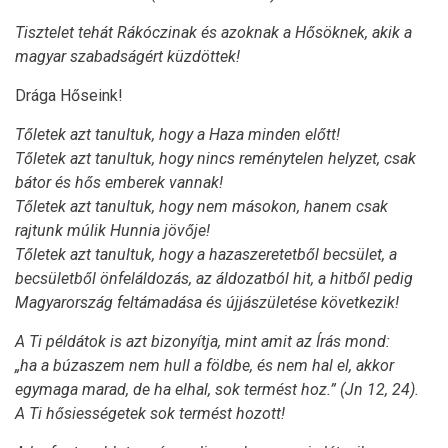
Tisztelet tehát Rákóczinak és azoknak a Hősöknek, akik a
magyar szabadságért küzdöttek!
Drága Hőseink!
Tőletek azt tanultuk, hogy a Haza minden előtt!
Tőletek azt tanultuk, hogy nincs reménytelen helyzet, csak
bátor és hős emberek vannak!
Tőletek azt tanultuk, hogy nem másokon, hanem csak
rajtunk múlik Hunnia jövője!
Tőletek azt tanultuk, hogy a hazaszeretetből becsület, a
becsületből önfeláldozás, az áldozatból hit, a hitből pedig
Magyarország feltámadása és újjászületése következik!
A Ti példátok is azt bizonyítja, mint amit az Írás mond:
„ha a búzaszem nem hull a földbe, és nem hal el, akkor
egymaga marad, de ha elhal, sok termést hoz.” (Jn 12, 24).
A Ti hősiességetek sok termést hozott!