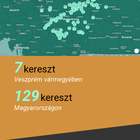
7
kereszt
Veszprém vármegyében
129
kereszt
Magyarországon