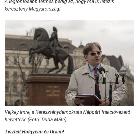
A legfontosabb termés pedig az, hogy ma is létezik
keresztény Magyarország!
Vejkey Imre, a Kereszténydemokrata Néppárt frakcióvezető-
helyettese (Fotó: Duba Máté)
Tisztelt Hölgyeim és Uraim!