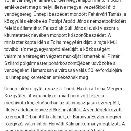
Tolna vármegye, amire az idei Megyenapon méltó módon
emlékezett meg a helyi illetve megyei vezetőkből álló
vendégsereg. Ünnepi beszédet mondott Fehérvári Tamás, a
közgyűlés elnöke és Potápi Árpád János nemzetpolitikáért
felelős államtitkár. Felszólalt Süli János is, aki viszont a
kitüntetettek nevében mondott köszönőbeszédet. A
miniszter kapta idén a Tolna megyéért díjat, s rajta kívül
további tíz megyegyarapító életútját, a közösségért
valamint a térségért végzett munkáját ismerték el. Pintér
Szilárd polgármester pohárköszöntőjében üdvözölte a
vendégeket. Hamarosan a várossá válás 50. évfordulójára
is ünnepség keretében emlékeznek meg.
Ünnepi ülésre gyűlt össze a Tinódi Házba a Tolna Megyei
Közgyűlés. A vírushelyzet miatt nem volt teljes a
meghívotti kör, elsősorban az államigazgatás szereplőit,
illetve a településvezetőket invitálták. A vendégek között
szerepelt Orbán Attila alelnök, dr. Baranyai Eszter megyei
főjegyző, valamint dr. Horváth Kálmán kormánymegbízott. A
zenei megmérettetéseken jelesül szereplő helyi