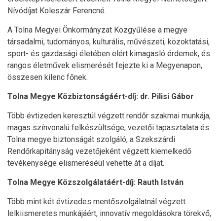
Nívódíjat Koleszár Ferencné.
A Tolna Megyei Önkormányzat Közgyűlése a megye
társadalmi, tudományos, kulturális, művészeti, közoktatási,
sport- és gazdasági életében elért kimagasló érdemek, és
rangos életművek elismerését fejezte ki a Megyenapon,
összesen kilenc főnek.
Tolna Megye Közbiztonságáért-díj: dr. Pilisi Gábor
Több évtizeden keresztül végzett rendőr szakmai munkája,
magas színvonalú felkészültsége, vezetői tapasztalata és
Tolna megye biztonságát szolgáló, a Szekszárdi
Rendőrkapitányság vezetőjeként végzett kiemelkedő
tevékenysége elismeréséül vehette át a díjat.
Tolna Megye Közszolgálatáért-díj: Rauth István
Több mint két évtizedes mentőszolgálatnál végzett
lelkiismeretes munkájáért, innovatív megoldásokra törekvő,