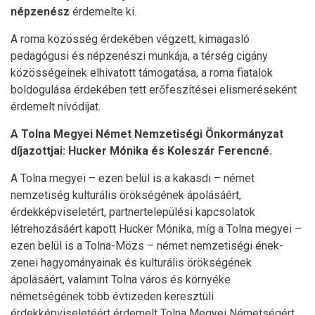
népzenész
érdemelte ki.
A roma közösség érdekében végzett, kimagasló
pedagógusi és népzenészi munkája, a térség cigány
közösségeinek elhivatott támogatása, a roma fiatalok
boldogulása érdekében tett erőfeszítései elismeréseként
érdemelt nívódíjat.
A Tolna Megyei Német Nemzetiségi Önkormányzat
díjazottjai: Hucker Mónika és Koleszár Ferencné.
A Tolna megyei – ezen belül is a kakasdi – német
nemzetiség kulturális örökségének ápolásáért,
érdekképviseletért, partnertelepülési kapcsolatok
létrehozásáért kapott Hucker Mónika, míg a Tolna megyei –
ezen belül is a Tolna-Mözs – német nemzetiségi ének-
zenei hagyományainak és kulturális örökségének
ápolásáért, valamint Tolna város és környéke
németségének több évtizeden keresztüli
érdekképviseletéért érdemelt Tolna Megyei Németségért