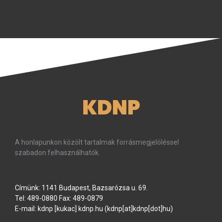
KDNP
A honlapunkon közölt tartalmak forrásmegjelöléssel
szabadon felhasználhatók.
Címünk: 1141 Budapest, Bazsarózsa u. 69.
Tel: 489-0880 Fax: 489-0879
E-mail:
kdnp
[kukac]
kdnp
.
hu
(kdnp[at]kdnp[dot]hu)