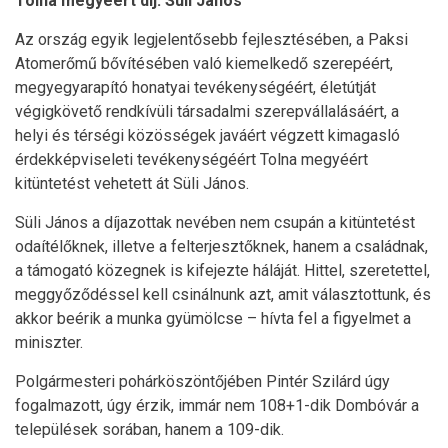
Tolna megyéért díj: Süli János
Az ország egyik legjelentősebb fejlesztésében, a Paksi
Atomerőmű bővítésében való kiemelkedő szerepéért,
megyegyarapító honatyai tevékenységéért, életútját
végigkövető rendkívüli társadalmi szerepvállalásáért, a
helyi és térségi közösségek javáért végzett kimagasló
érdekképviseleti tevékenységéért Tolna megyéért
kitüntetést vehetett át Süli János.
Süli János a díjazottak nevében nem csupán a kitüntetést
odaítélőknek, illetve a felterjesztőknek, hanem a családnak,
a támogató közegnek is kifejezte háláját. Hittel, szeretettel,
meggyőződéssel kell csinálnunk azt, amit választottunk, és
akkor beérik a munka gyümölcse – hívta fel a figyelmet a
miniszter.
Polgármesteri pohárköszöntőjében Pintér Szilárd úgy
fogalmazott, úgy érzik, immár nem 108+1-dik Dombóvár a
települések sorában, hanem a 109-dik.