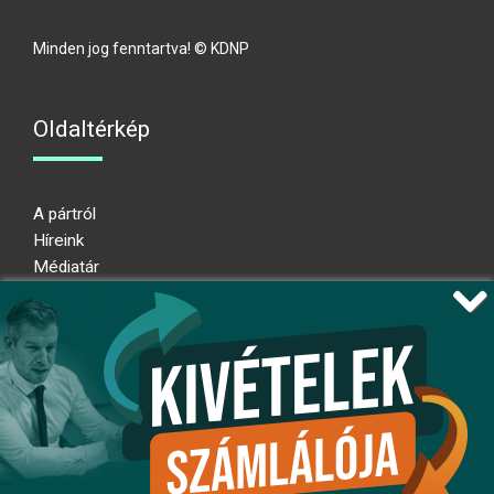
Minden jog fenntartva! © KDNP
Oldaltérkép
A pártról
Híreink
Médiatár
Impresszum
Adatkezelési nyilatkozat
Átláthatósági nyilatkozat
Ugrás az oldal tetejére
Kövessen minket!