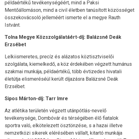
példaértékű tevékenységéért, mind a Paksi
Mentőállomáson, mind a civil életben tanúsított közösséget
összekovácsoló jelleméért ismerte el a megye Rauth
Istvánt.
Tolna Megye Közszolgálatáért-díj: Balázsné Deák
Erzsébet
Lelkiismeretes, precíz és alázatos köztisztviselői
szolgálata, kiemelkedő, a köz érdekében végzett humánus
szakmai munkája, példaértékű, több évtizedes hivatali
életútja elismeréséül került díjazásra Balázsné Deák
Erzsébet.
Sipos Márton-díj: Tarr Imre
Az atlétika területén végzett utánpótlás-nevelő
tevékenysége, Dombóvár és térségében élő fiatalok
sportra való, elkötelezett ösztönzése, s a hazai illetve
nemzetközi sikerek elérésében vállalt, kitartó munkája