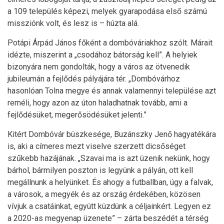
a 109 település képezi, melyek gyarapodása első számú
missziónk volt, és lesz is – húzta alá.
Potápi Árpád János főként a dombóváriakhoz szólt. Márait
idézte, miszerint a „csodához bátorság kell”. A helyiek
bizonyára nem gondolták, hogy a város az ötvenedik
jubileumán a fejlődés pályájára tér. „Dombóvárhoz
hasonlóan Tolna megye és annak valamennyi települése azt
reméli, hogy azon az úton haladhatnak tovább, ami a
fejlődésüket, megerősödésüket jelenti.”
Kitért Dombóvár büszkesége, Buzánszky Jenő hagyatékára
is, aki a címeres mezt viselve szerzett dicsőséget
szűkebb hazájának. „Szavai ma is azt üzenik nekünk, hogy
bárhol, bármilyen poszton is legyünk a pályán, ott kell
megállnunk a helyünket. És ahogy a futballban, úgy a falvak,
a városok, a megyék és az ország érdekében, közösen
vívjuk a csatáinkat, együtt küzdünk a céljainkért. Legyen ez
a 2020-as megyenap üzenete” – zárta beszédét a térség