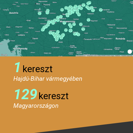
1
kereszt
Hajdú-Bihar vármegyében
129
kereszt
Magyarországon