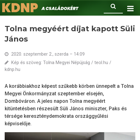
KDNP
Ugrás
Keresés
A családokért.
a
tartalomra
Tolna megyéért díjat kapott Süli
János
2020. szeptember 2., szerda – 14:09
Kép és szöveg: Tolna Megyei Népújság / teol.hu /
kdnp.hu
A korábbiakhoz képest szűkebb körben ünnepelt a Tolna
Megyei Önkormányzat szeptember elsején,
Dombóváron. A jeles napon Tolna megyéért
kitüntetésben részesült Süli János miniszter, Paks és
térsége kereszténydemokrata országgyűlési
képviselője.