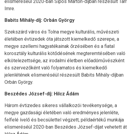
elismeréséül 2020-ban Sipos Márton-díjban részesült Tarr
Imre.
Babits Mihály-díj: Orbán György
Szekszárd város és Tolna megye kulturális, művészeti
életében évtizedek óta játszott kiemelkedő szerepe, a
megye szellemi hagyatékainak őrzésében és a fiatal
korosztály kulturális kötődésének megteremtésében való
elkötelezettsége, az irodalmi életben előadóművészként
és szervezőként való folyamatos és kiemelkedő
jelenlétének elismeréséül részesült Babits Mihály-díjban
Orbán György.
Beszédes József-díj: Hilcz Ádám
Három évtizedes sikeres vállalkozói tevékenysége, a
megye gazdasági életében való eredményes jelenléte,
felfelé ívelő és becsülettel végzett, példaértékű munkája
elismeréséül 2020-ban Beszédes József-díjat vehetett át