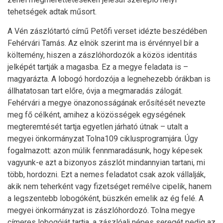
tehetségek adtak műsort.
A Vén zászlótartó című Petőfi verset idézte beszédében
Fehérvári Tamás. Az elnök szerint ma is érvénnyel bír a
költemény, hiszen a zászlóhordozók a közös identitás
jelképét tartják a magasba. Ez a megye feladata is –
magyarázta. A lobogó hordozója a legnehezebb órákban is
állhatatosan tart előre, óvja a megmaradás zálogát.
Fehérvári a megye önazonosságának erősítését nevezte
meg fő célként, amihez a közösségek egységének
megteremtését tartja egyetlen járható útnak – utalt a
megyei önkormányzat Tolna109 ciklusprogramjára. Úgy
fogalmazott: azon múlik fennmaradásunk, hogy képesek
vagyunk-e azt a bizonyos zászlót mindannyian tartani, mi
több, hordozni. Ezt a nemes feladatot csak azok vállalják,
akik nem teherként vagy fizetséget remélve cipelik, hanem
a legszentebb lobogóként, büszkén emelik az ég felé. A
megyei önkormányzat is zászlóhordozó. Tolna megye
címeres lobogóját tartja, a zászlóalj népes seregét pedig az