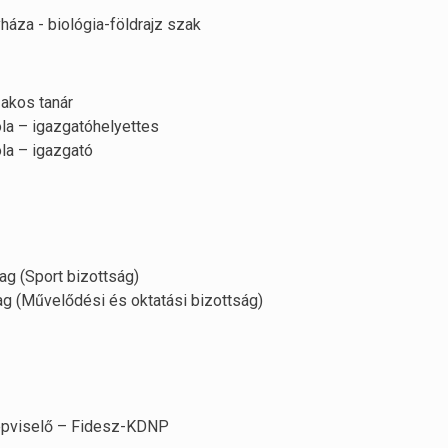
áza - biológia-földrajz szak
zakos tanár
la – igazgatóhelyettes
la – igazgató
g (Sport bizottság)
g (Művelődési és oktatási bizottság)
képviselő – Fidesz-KDNP