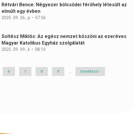
Rétvári Bence: Négyezer bölcsődei férőhely létesült az
elmúlt egy évben
2025. 09. 26., p – 07:56
Soltész Miklós: Az egész nemzet köszöni az ezeréves
Magyar Katolikus Egyház szolgálatát
2025. 09. 09., k – 08:10
Page
6
Page
7
Page
8
Page
9
…
Következő
Következő ›
oldal