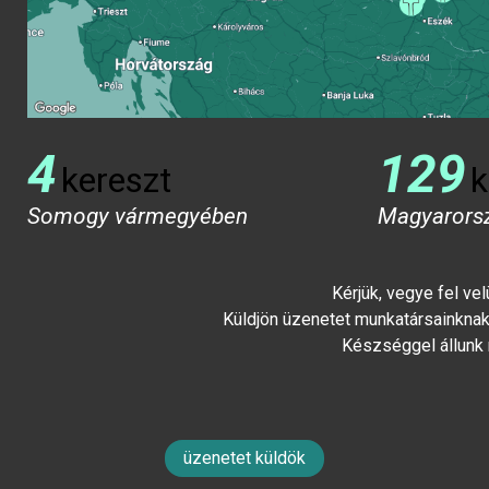
4
129
kereszt
k
Somogy vármegyében
Magyarors
Kérjük, vegye fel ve
Küldjön üzenetet munkatársainknak 
Készséggel állunk
üzenetet küldök