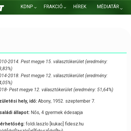
KDNP
FRAKCIÓ
HÍREK
MÉDIATÁR
KAPCSOLAT
010-2014. Pest megye 15. választókerület (eredmény:
3,83%)
014-2018. Pest megye 12. választókerület (eredmény:
4,05%)
018- Pest megye 12. választókerület (eredmény: 51,64%)
zületési hely, idő:
Abony, 1952. szeptember 7.
saládi állapot:
Nős, 4 gyermek édesapja
lérhetőség:
foldi
.
laszlo
[kukac]
fidesz
.
hu
oldi[dot]laszlo[at]fidesz[dot]hu)