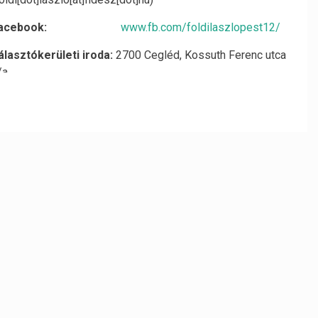
Facebook:
www.fb.com/foldilaszlopest12/
álasztókerületi iroda:
2700 Cegléd, Kossuth Ferenc utca
/a