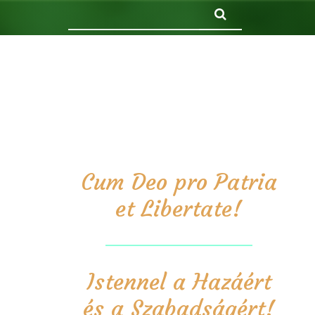
Keresés
Cum Deo pro Patria
et Libertate!
Istennel a Hazáért
és a Szabadságért!