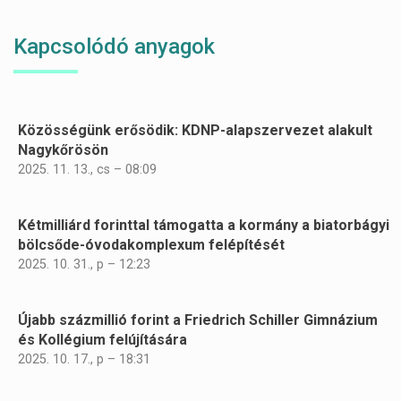
Kapcsolódó anyagok
Közösségünk erősödik: KDNP-alapszervezet alakult
Oldalszámozás
Nagykőrösön
2025. 11. 13., cs – 08:09
Kétmilliárd forinttal támogatta a kormány a biatorbágyi
bölcsőde-óvodakomplexum felépítését
2025. 10. 31., p – 12:23
Újabb százmillió forint a Friedrich Schiller Gimnázium
és Kollégium felújítására
2025. 10. 17., p – 18:31