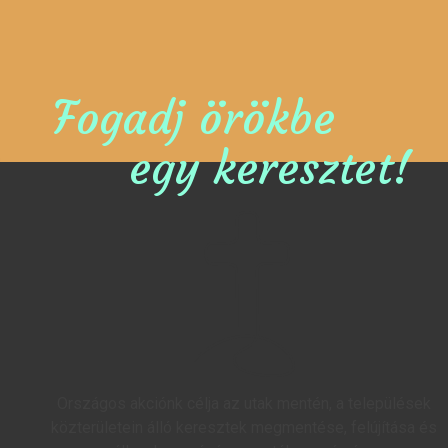
Fogadj örökbe
egy keresztet!
Országos akciónk célja az utak mentén, a települések
közterületein álló keresztek megmentése, felújítása és