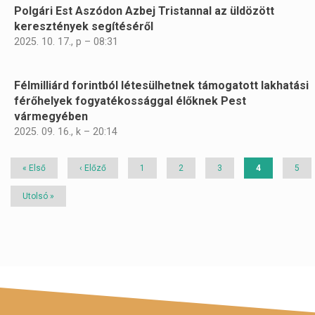
Polgári Est Aszódon Azbej Tristannal az üldözött
keresztények segítéséről
2025. 10. 17., p – 08:31
Félmilliárd forintból létesülhetnek támogatott lakhatási
férőhelyek fogyatékossággal élőknek Pest
vármegyében
2025. 09. 16., k – 20:14
Első
« Első
Előző
‹ Előző
Page
1
Page
2
Page
3
Jelenlegi
4
Page
5
oldal
oldal
oldal
Utolsó
Utolsó »
oldal