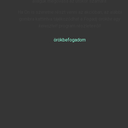
állaguk megóvása az utókor számára.
Ha Ön is szeretne részt venni az akcióban, az alábbi
gombra kattintva tájékozódhat a
Fogadj örökbe egy
keresztet!
program részleteiről!
örökbefogadom