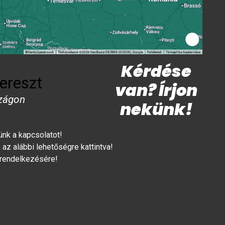
Kérdése
ereszt
van? Írjon
zágon
nekünk!
lünk a kapcsolatot!
az alábbi lehetőségre kattintva!
 rendelkezésére!