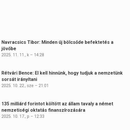
Navracsics Tibor: Minden új bölcsőde befektetés a
jövőbe
2025. 11. 11., k – 14:28
Rétvári Bence: El kell hinnünk, hogy tudjuk a nemzetünk
sorsát irányítani
2025. 10. 22., sze – 21:01
135 milliárd forintot költött az állam tavaly a német
nemzetiségi oktatás finanszírozására
2025. 10. 17., p – 12:33