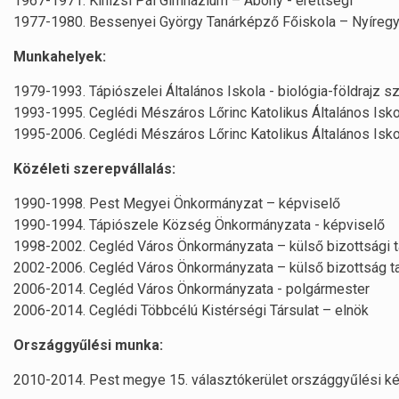
1967-1971. Kinizsi Pál Gimnázium – Abony - érettségi
1977-1980. Bessenyei György Tanárképző Főiskola – Nyíregyh
Munkahelyek:
1979-1993. Tápiószelei Általános Iskola - biológia-földrajz s
1993-1995. Ceglédi Mészáros Lőrinc Katolikus Általános Isko
1995-2006. Ceglédi Mészáros Lőrinc Katolikus Általános Isko
Közéleti szerepvállalás:
1990-1998. Pest Megyei Önkormányzat – képviselő
1990-1994. Tápiószele Község Önkormányzata - képviselő
1998-2002. Cegléd Város Önkormányzata – külső bizottsági ta
2002-2006. Cegléd Város Önkormányzata – külső bizottság ta
2006-2014. Cegléd Város Önkormányzata - polgármester
2006-2014. Ceglédi Többcélú Kistérségi Társulat – elnök
Országgyűlési munka:
2010-2014. Pest megye 15. választókerület országgyűlési 