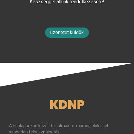
Készséggel állunk rendelkezésére!
üzenetet küldök
KDNP
A honlapunkon közölt tartalmak forrásmegjelöléssel
szabadon felhasználhatók.