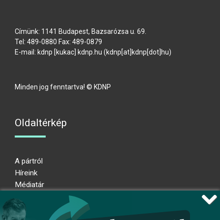
Címünk: 1141 Budapest, Bazsarózsa u. 69.
Tel: 489-0880 Fax: 489-0879
E-mail:
kdnp
[kukac]
kdnp
.
hu
(kdnp[at]kdnp[dot]hu)
Minden jog fenntartva! © KDNP
Oldaltérkép
A pártról
Híreink
Médiatár
Impresszum
Adatkezelési nyilatkozat
Átláthatósági nyilatkozat