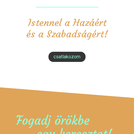
Istennel a Hazáért
és a Szabadságért!
csatlakozom
Fogadj örökbe
egy keresztet!