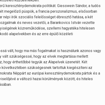
a közéleti küzdelmekben.
erű kereszténydemokrata politikát. Giesswein Sándor, a tudós
lemét megelőző püspök, a francia perszonalizmus, elsősorban
 népi írók szociális felelősséget ébresztő hatása, a két
mozgalmak és neves vezetői, a Barankovics István vezette
yiségének közreműködése, szellemi hagyatéka hitelesen
zkodó alapelvekben és az erre épülő közéleti
ossá vált, hogy ma más fogalmakat is használunk azonos vagy
gy vált szükségessé, hogy az elvek megtartása mellett
, hogy érthetőbbé tegyük az Alapelvek üzenetét. Két
 következtében szükségesnek tartottuk kiegészíteni az
emokrata Néppárt az európai kereszténydemokrata pártok és a
előjévé a változó hazai körülmények között, és hiteles
ásában.