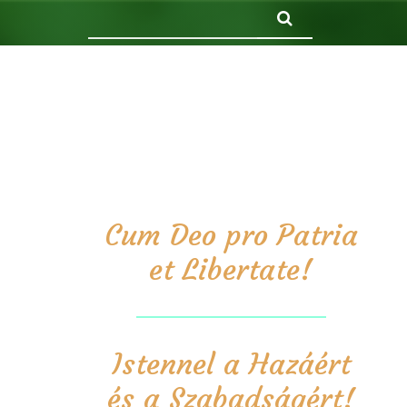
Keresés
Cum Deo pro Patria
et Libertate!
Istennel a Hazáért
és a Szabadságért!