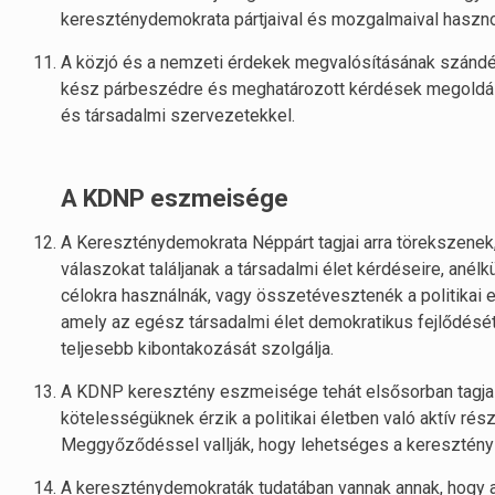
kereszténydemokrata pártjaival és mozgalmaival hasznos
A közjó és a nemzeti érdekek megvalósításának szándéká
kész párbeszédre és meghatározott kérdések megoldás
és társadalmi szervezetekkel.
A KDNP eszmeisége
A Kereszténydemokrata Néppárt tagjai arra törekszenek
válaszokat találjanak a társadalmi élet kérdéseire, anél
célokra használnák, vagy összetévesztenék a politikai 
amely az egész társadalmi élet demokratikus fejlődésé
teljesebb kibontakozását szolgálja.
A KDNP keresztény eszmeisége tehát elsősorban tagjain
kötelességüknek érzik a politikai életben való aktív részv
Meggyőződéssel vallják, hogy lehetséges a keresztény 
A kereszténydemokraták tudatában vannak annak, hogy 