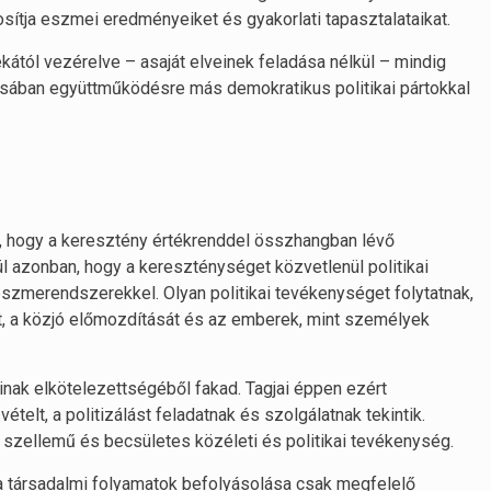
ítja eszmei eredményeiket és gyakorlati tapasztalataikat.
tól vezérelve – asaját elveinek feladása nélkül – mindig
ában együttműködésre más demokratikus politikai pártokkal
, hogy a keresztény értékrenddel összhangban lévő
kül azonban, hogy a kereszténységet közvetlenül politikai
eszmerendszerekkel. Olyan politikai tevékenységet folytatnak,
t, a közjó előmozdítását és az emberek, mint személyek
ak elkötelezettségéből fakad. Tagjai éppen ezért
ételt, a politizálást feladatnak és szolgálatnak tekintik.
szellemű és becsületes közéleti és politikai tevékenység.
a társadalmi folyamatok befolyásolása csak megfelelő