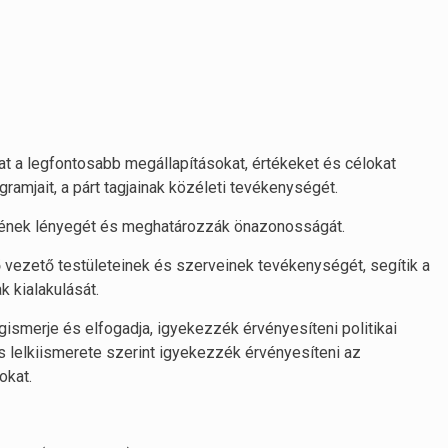
 a legfontosabb megállapításokat, értékeket és célokat
ramjait, a párt tagjainak közéleti tevékenységét.
rének lényegét és meghatározzák önazonosságát.
ő vezető testületeinek és szerveinek tevékenységét, segítik a
k kialakulását.
ismerje és elfogadja, igyekezzék érvényesíteni politikai
lelkiismerete szerint igyekezzék érvényesíteni az
okat.