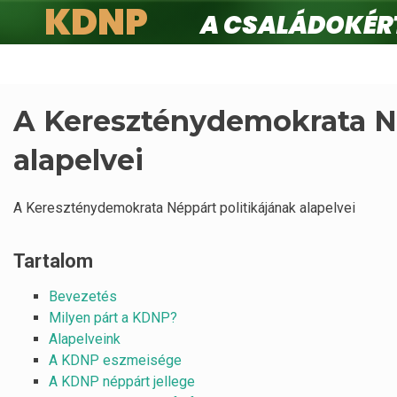
KDNP
A családokért.
Ugrás
a
tartalomra
A Kereszténydemokrata Né
alapelvei
A Kereszténydemokrata Néppárt politikájának alapelvei
Tartalom
Bevezetés
Milyen párt a KDNP?
Alapelveink
A KDNP eszmeisége
A KDNP néppárt jellege