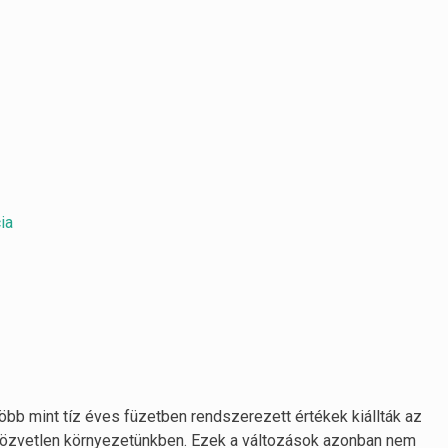
ia
több mint tíz éves füzetben rendszerezett értékek kiállták az
közvetlen környezetünkben. Ezek a változások azonban nem