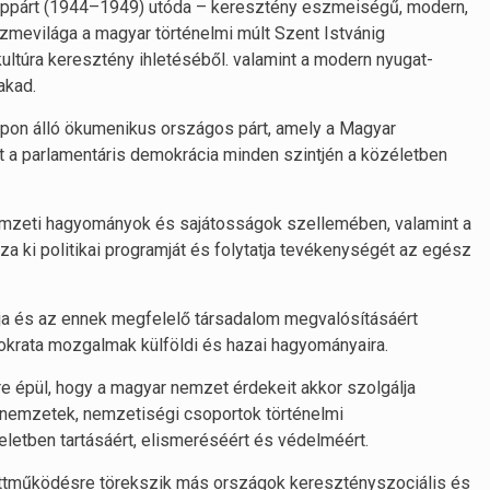
ppárt (1944–1949) utóda – keresztény eszmeiségű, modern,
zmevilága a magyar történelmi múlt Szent Istvánig
ltúra keresztény ihletéséből. valamint a modern nyugat-
akad.
on álló ökumenikus országos párt, amely a Magyar
t a parlamentáris demokrácia minden szintjén a közéletben
emzeti hagyományok és sajátosságok szellemében, valamint a
a ki politikai programját és folytatja tevékenységét az egész
a és az ennek megfelelő társadalom megvalósításáért
okrata mozgalmak külföldi és hazai hagyományaira.
e épül, hogy a magyar nemzet érdekeit akkor szolgálja
 nemzetek, nemzetiségi csoportok történelmi
eletben tartásáért, elismeréséért és védelméért.
üttműködésre törekszik más országok keresztényszociális és