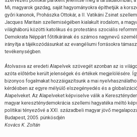
szervezett politikai pártként jelenítse meg a társadalomban, 
Mi, magyarok gazdag, saját hagyományokra építhetjük a korsz
győri kanonok, Prohászka Ottokár, a II. Vatikáni Zsinat szel
Jacques Maritain szellemiségében kialakult irodalom, a magyar
világháború közötti katolikus és protestáns szociális reform
Demokrata Néppárt főtitkárának és számos nagynevű személ
irányítja a tájékozódásunkat az evangéliumi forrásokra támas
tevékenységben.
Átolvasva az eredeti Alapelvek szövegét azonban az is világ
azóta előtérbe került jelenségek és értékek megjelölésére. Í
bizonyos fogalmakat hozzáigazítsunk a mai nyelvhasználathoz
kérdésben az egyre mélyülő elszegényedés és a globalizáció
Alapelveket. Az Alapelveket képviselve válik a Keresztényd
magyar kereszténydemokrácia szellemi hagyatéka méltó képvis
politikai tényezővé a XXI. századbeli magyar jövő megalapoz
Budapest, 2005. pünkösdjén
Kovács K. Zoltán