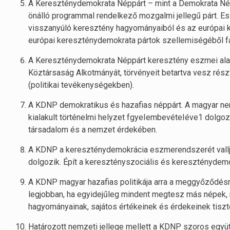
A Kereszténydemokrata Néppárt – mint a Demokrata Né
önálló programmal rendelkező mozgalmi jellegű párt. Es
visszanyúló keresztény hagyományaiból és az európai ku
európai kereszténydemokrata pártok szellemiségéből f
A Kereszténydemokrata Néppárt keresztény eszmei alap
Köztársaság Alkotmányát, törvényeit betartva vesz rész
(politikai tevékenységekben).
A KDNP demokratikus és hazafias néppárt. A magyar n
kialakult történelmi helyzet fgyeIembevéteIéve1 dolgozz
társadalom és a nemzet érdekében.
A KDNP a kereszténydemokrácia eszmerendszerét vallj
dolgozik. Épít a keresztényszociális és kereszténydem
A KDNP magyar hazafias politikája arra a meggyőződésr
legjobban, ha egyidejűleg mindent megtesz más népek,
hagyományainak, sajátos értékeinek és érdekeinek tiszt
Határozott nemzeti jellege mellett a KDNP szoros egy