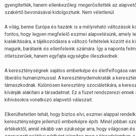
gyengítették, hanem ellenkezőleg: megerősítették az alapve
szakértő bevonásával kidolgoztunk. Nem véletlenül.
A világ, benne Európa és hazánk is a mélyreható változások k
fontos, hogy legyen megfelelő eszmei alapvetésünk, amely leh
kialakítására, a tájékozódásra a változó feltételek között és 
magunk, barátaink és ellenfeleink számára. Így a naponta fel
ötletszerűek, hanem egyfajta egységbe illeszkednek.
A kereszténységnek sajátos emberképe és életfelfogása van,
liberális humanizmussal. A kereszténydemokraták a keresztén
támaszkodnak. Különösen keresztény szociáletikára, a keres
kívánják alakítani a társadalmat. Ez a füzet rendszerezi enne
kihívásokra vonatkozó alapvető válaszait.
Elkerülhetetlen tehát, hogy biztos elvi, eszmei alappal rende
kereszténységre jellemző emberképre építi. Minél jobban szek
értékektől, annál inkább van szüksége arra, hogy világosan és