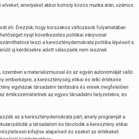
tő elveket, amelyeket akkor komoly közös munka árán, számos
orát éli. Érezzük, hogy korszakos változások folyamatában
etőséget nyújt következetes politikai irányvonal
kiszámíthatóvá teszi a kereszténydemokrata politika lépéseit a
merülő új kérdésekre adott válaszaink nem lesznek
 szemben a materializmussal és az egyén autonómiáját valló
y emberképre, a kereszténység etikai és lelki értékeire
ztény egyházak társadalmi tanítására és ennek megfelelően
k az értékszemléletnek az egyes társadalmi helyzetekre, és
lkezzék az a kereszténydemokrata párt, amely programját a
ularizálódik a társadalom és távolodik a keresztény etikai
 részletesen kifejtse alapelveit és ezeket az értékeket