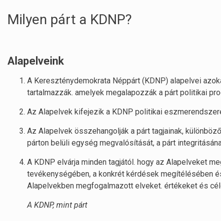
Milyen párt a KDNP?
Alapelveink
A Kereszténydemokrata Néppárt (KDNP) alapelvei azokat
tartalmazzák. amelyek megalapozzák a párt politikai prog
Az Alapelvek kifejezik a KDNP politikai eszmerendsze
Az Alapelvek összehangolják a párt tagjainak, különböz
párton belüli egység megvalósítását, a párt integritásána
A KDNP elvárja minden tagjától. hogy az Alapelveket meg
tevékenységében, a konkrét kérdések megítélésében és 
Alapelvekben megfogalmazott elveket. értékeket és cél
A KDNP, mint párt