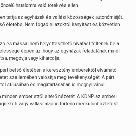
 öncélú hatalomra való törekvés ellen.
n tartja az egyházak és vallási közösségek autonómiáját.
 életébe. Nem fogad el azoktól irányítást és közvetlen
és mással nem helyettesíthető hivatást töltenek be a
ötelessége éppen az, hogy az egyházak feladatának minél
tsa, megóvja vagy kiharcolja.
árt belső életében a keresztény emberektől elvárható
retet szellemében valósítja meg tevékenységét. A párt
tel stílusában és magatartásában is megnyilvánul.
ja minden ember ettől eltérő nézetét. A KDNP az emberi
ágnézeti vagy vallási alapon történő megkülönböztetést.