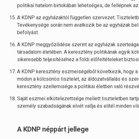
politikai hatalom birtokában lehetséges, de fellépnek az
A KDNP az egyházaktól független szervezet. Tiszteletbe
Tevékenysége során nem avatkozik be az egyházak belső
befolyást.
A KDNP meggyőződése szerint az egyházak szerteágazó 
társadalom életében. A keresztény politikának egyik k
sikeresebb teljesítéséhez a földi előfeltételeket biztosí
A KDNP keresztény eszmeiségéből következik, hogy a p
módon a kölcsönös tisztelet, az áldozatvállalás és sze
keresztény szellemisége a politikai életben való részvé
Saját eszmei elkötelezettsége mellett tiszteletben tart
személy szabadságának elvét vallja és elítél minden vil
A KDNP néppárt jellege