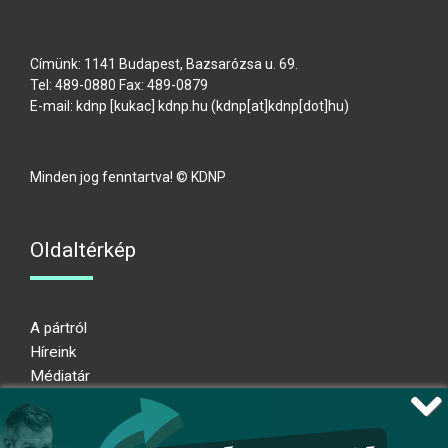
Címünk: 1141 Budapest, Bazsarózsa u. 69.
Tel: 489-0880 Fax: 489-0879
E-mail:
kdnp
[kukac]
kdnp
.
hu
(kdnp[at]kdnp[dot]hu)
Minden jog fenntartva! © KDNP
Oldaltérkép
A pártról
Híreink
Médiatár
Impresszum
Adatkezelési nyilatkozat
Átláthatósági nyilatkozat