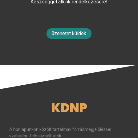
Készséggel állunk rendelkezésére!
üzenetet küldök
KDNP
A honlapunkon közölt tartalmak forrásmegjelöléssel
szabadon felhasználhatók.