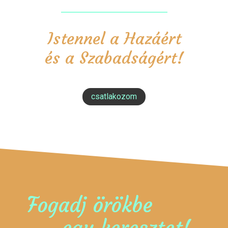
Istennel a Hazáért
és a Szabadságért!
csatlakozom
Fogadj örökbe
egy keresztet!