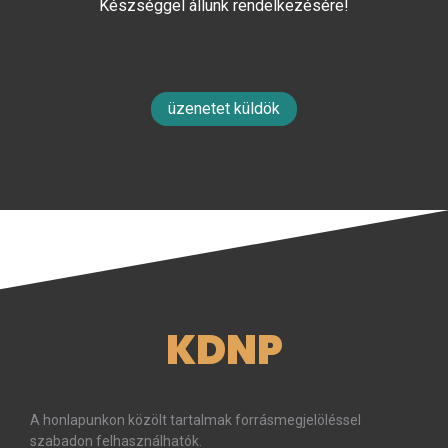
Készséggel állunk rendelkezésére!
üzenetet küldök
KDNP
A honlapunkon közölt tartalmak forrásmegjelöléssel
szabadon felhasználhatók.