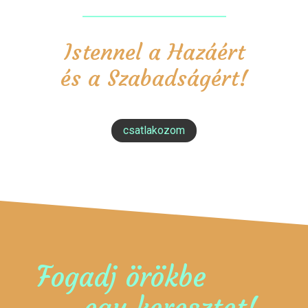
Istennel a Hazáért
és a Szabadságért!
csatlakozom
Fogadj örökbe
egy keresztet!