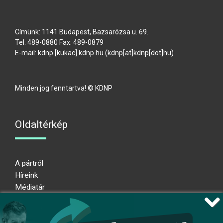
Címünk: 1141 Budapest, Bazsarózsa u. 69.
Tel: 489-0880 Fax: 489-0879
E-mail:
kdnp
[kukac]
kdnp
.
hu
(kdnp[at]kdnp[dot]hu)
Minden jog fenntartva! © KDNP
Oldaltérkép
A pártról
Híreink
Médiatár
Impresszum
Adatkezelési nyilatkozat
Átláthatósági nyilatkozat