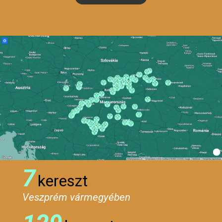
7
kereszt
Veszprém vármegyében