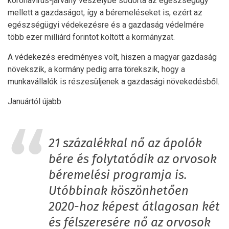
koronavírus-járvány veszélybe sodorta az egészségügy
mellett a gazdaságot, így a béremeléseket is, ezért az
egészségügyi védekezésre és a gazdaság védelmére
több ezer milliárd forintot költött a kormányzat.
A védekezés eredményes volt, hiszen a magyar gazdaság
növekszik, a kormány pedig arra törekszik, hogy a
munkavállalók is részesüljenek a gazdasági növekedésből.
Januártól újabb
21 százalékkal nő az ápolók
bére és folytatódik az orvosok
béremelési programja is.
Utóbbinak köszönhetően
2020-hoz képest átlagosan két
és félszeresére nő az orvosok