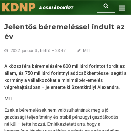
KDNP
Ugrás
Keresés
A családokért.
a
tartalomra
Jelentős béremeléssel indult az
év
2022. január 3., hétfő – 23:47
MTI
A közszféra béremelésére 800 milliárd forintot fordít az
állam, és 750 milliárd forintnyi adócsökkentéssel segíti a
kormány a vállalkozókat a minimálbér-emelés
végrehajtásában – jelentette ki Szentkirályi Alexandra.
MTI
Ezek a béremelések nem valósulhatnának meg a jó
gazdasági teljesítmény és stabil pénzügyi gazdálkodás
nélkül – tette hozzá. Emlékeztetett arra, hogy a