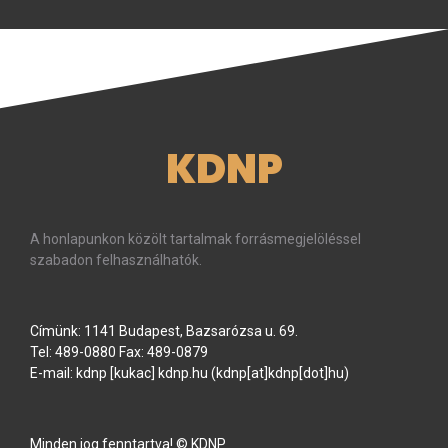
KDNP
A honlapunkon közölt tartalmak forrásmegjelöléssel
szabadon felhasználhatók.
Címünk: 1141 Budapest, Bazsarózsa u. 69.
Tel: 489-0880 Fax: 489-0879
E-mail:
kdnp
[kukac]
kdnp
.
hu
(kdnp[at]kdnp[dot]hu)
Minden jog fenntartva! © KDNP