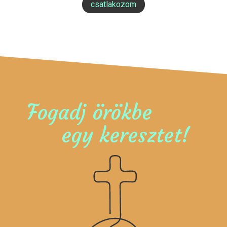
csatlakozom
Fogadj örökbe
egy keresztet!