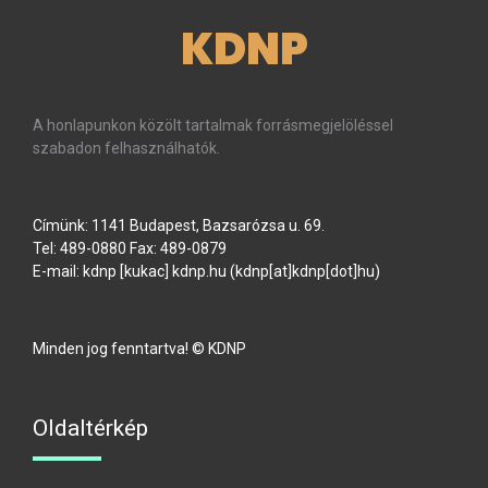
KDNP
A honlapunkon közölt tartalmak forrásmegjelöléssel
szabadon felhasználhatók.
Címünk: 1141 Budapest, Bazsarózsa u. 69.
Tel: 489-0880 Fax: 489-0879
E-mail:
kdnp
[kukac]
kdnp
.
hu
(kdnp[at]kdnp[dot]hu)
Minden jog fenntartva! © KDNP
Oldaltérkép