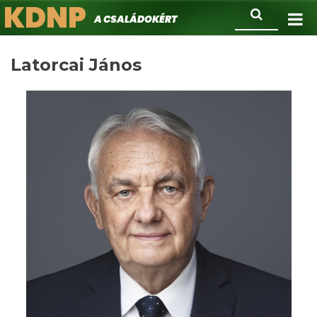
KDNP
Ugrás
Keresés
A családokért.
a
tartalomra
Latorcai János