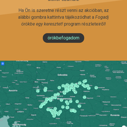
Ha Ön is szeretne részt venni az akcióban, az
alábbi gombra kattintva tájékozódhat a
Fogadj
örökbe egy keresztet!
program részleteiről!
örökbefogadom