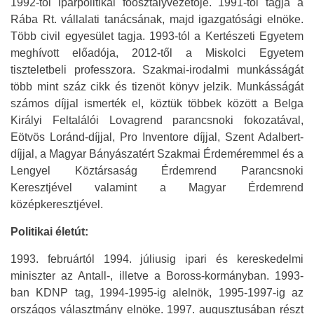
1992-től iparpolitikai főosztályvezetője. 1991-től tagja a
Rába Rt. vállalati tanácsának, majd igazgatósági elnöke.
Több civil egyesület tagja. 1993-tól a Kertészeti Egyetem
meghívott előadója, 2012-től a Miskolci Egyetem
tiszteletbeli professzora. Szakmai-irodalmi munkásságát
több mint száz cikk és tizenöt könyv jelzik. Munkásságát
számos díjjal ismerték el, köztük többek között a Belga
Királyi Feltalálói Lovagrend parancsnoki fokozatával,
Eötvös Loránd-díjjal, Pro Inventore díjjal, Szent Adalbert-
díjjal, a Magyar Bányászatért Szakmai Érdeméremmel és a
Lengyel Köztársaság Érdemrend Parancsnoki
Keresztjével valamint a Magyar Érdemrend
középkeresztjével.
Politikai életút:
1993. februártól 1994. júliusig ipari és kereskedelmi
miniszter az Antall-, illetve a Boross-kormányban. 1993-
ban KDNP tag, 1994-1995-ig alelnök, 1995-1997-ig az
országos választmány elnöke. 1997. augusztusában részt