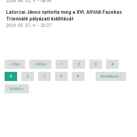
2024. 06. 03., h – 08:54
Latorcai János nyitotta meg a XVI. Alföldi Fazekas
Triennálé pályázati kiállítását
2024. 05. 27., h – 20:27
Oldalszámozás
Első
« Első
Előző
‹ Előző
Page
1
Page
2
Page
3
Page
4
oldal
oldal
Jelenlegi
5
Page
6
Page
7
Page
8
Page
9
…
Következő
Következő ›
oldal
oldal
Utolsó
Utolsó »
oldal