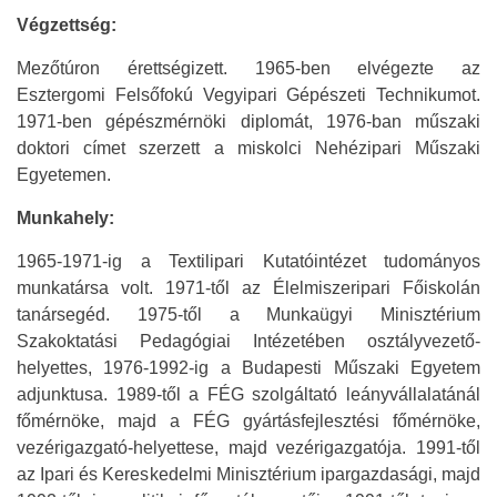
Végzettség:
Mezőtúron érettségizett. 1965-ben elvégezte az
Esztergomi Felsőfokú Vegyipari Gépészeti Technikumot.
1971-ben gépészmérnöki diplomát, 1976-ban műszaki
doktori címet szerzett a miskolci Nehézipari Műszaki
Egyetemen.
Munkahely:
1965-1971-ig a Textilipari Kutatóintézet tudományos
munkatársa volt. 1971-től az Élelmiszeripari Főiskolán
tanársegéd. 1975-től a Munkaügyi Minisztérium
Szakoktatási Pedagógiai Intézetében osztályvezető-
helyettes, 1976-1992-ig a Budapesti Műszaki Egyetem
adjunktusa. 1989-től a FÉG szolgáltató leányvállalatánál
főmérnöke, majd a FÉG gyártásfejlesztési főmérnöke,
vezérigazgató-helyettese, majd vezérigazgatója. 1991-től
az Ipari és Kereskedelmi Minisztérium ipargazdasági, majd