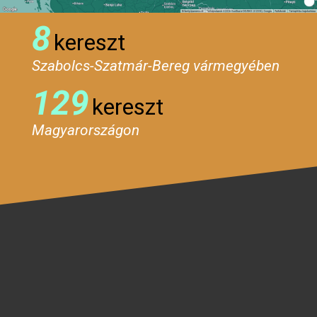
8
kereszt
Szabolcs-Szatmár-Bereg vármegyében
129
kereszt
Magyarországon