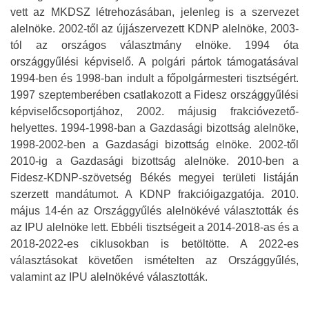
vett az MKDSZ létrehozásában, jelenleg is a szervezet
alelnöke. 2002-től az újjászervezett KDNP alelnöke, 2003-
tól az országos választmány elnöke. 1994 óta
országgyűlési képviselő. A polgári pártok támogatásával
1994-ben és 1998-ban indult a főpolgármesteri tisztségért.
1997 szeptemberében csatlakozott a Fidesz országgyűlési
képviselőcsoportjához, 2002. májusig frakcióvezető-
helyettes. 1994-1998-ban a Gazdasági bizottság alelnöke,
1998-2002-ben a Gazdasági bizottság elnöke. 2002-től
2010-ig a Gazdasági bizottság alelnöke. 2010-ben a
Fidesz-KDNP-szövetség Békés megyei területi listáján
szerzett mandátumot. A KDNP frakcióigazgatója. 2010.
május 14-én az Országgyűlés alelnökévé választották és
az IPU alelnöke lett. Ebbéli tisztségeit a 2014-2018-as és a
2018-2022-es ciklusokban is betöltötte. A 2022-es
választásokat követően ismételten az Országgyűlés,
valamint az IPU alelnökévé választották.