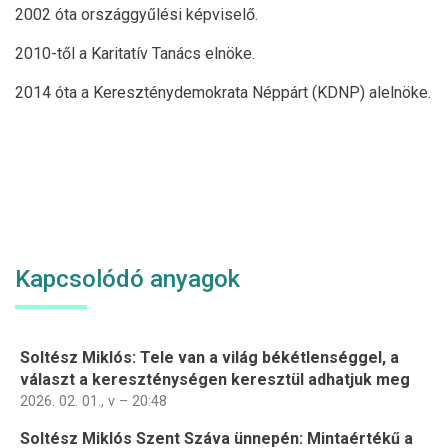
2002 óta országgyűlési képviselő.
2010-től a Karitatív Tanács elnöke.
2014 óta a Kereszténydemokrata Néppárt (KDNP) alelnöke.
Kapcsolódó anyagok
Soltész Miklós: Tele van a világ békétlenséggel, a
választ a kereszténységen keresztül adhatjuk meg
2026. 02. 01., v – 20:48
Soltész Miklós Szent Száva ünnepén: Mintaértékű a