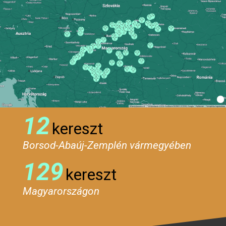
12
kereszt
Borsod-Abaúj-Zemplén vármegyében
129
kereszt
Magyarországon