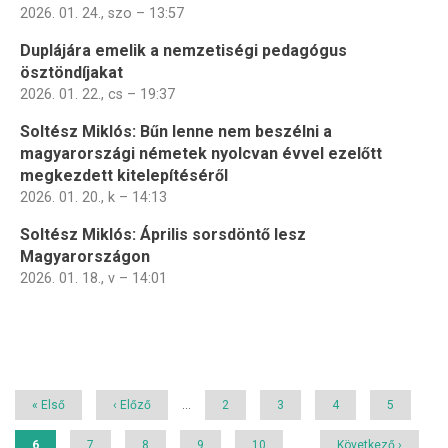
2026. 01. 24., szo – 13:57
Duplájára emelik a nemzetiségi pedagógus
ösztöndíjakat
2026. 01. 22., cs – 19:37
Soltész Miklós: Bűn lenne nem beszélni a
magyarországi németek nyolcvan évvel ezelőtt
megkezdett kitelepítéséről
2026. 01. 20., k – 14:13
Soltész Miklós: Április sorsdöntő lesz
Magyarországon
2026. 01. 18., v – 14:01
Oldalszámozás
Első
« Első
Előző
‹ Előző
…
Page
2
Page
3
Page
4
Page
5
oldal
oldal
Jelenlegi
6
Page
7
Page
8
Page
9
Page
10
…
Következő
Következő ›