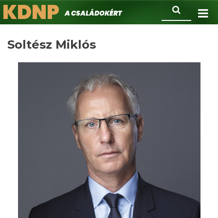
KDNP
Ugrás
Keresés
A családokért.
a
tartalomra
Soltész Miklós