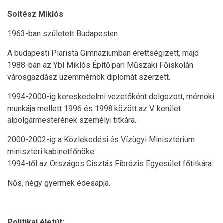
Soltész Miklós
1963-ban született Budapesten.
A budapesti Piarista Gimnáziumban érettségizett, majd
1988-ban az Ybl Miklós Építőipari Műszaki Főiskolán
városgazdász üzemmérnök diplomát szerzett.
1994-2000-ig kereskedelmi vezetőként dolgozott, mérnöki
munkája mellett 1996 és 1998 között az V. kerület
alpolgármesterének személyi titkára.
2000-2002-ig a Közlekedési és Vízügyi Minisztérium
miniszteri kabinetfőnöke.
1994-től az Országos Cisztás Fibrózis Egyesület főtitkára.
Nős, négy gyermek édesapja.
Politikai életút: