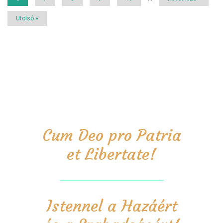
oldal
oldal
Utolsó
Utolsó »
oldal
Cum Deo pro Patria
et Libertate!
Istennel a Hazáért