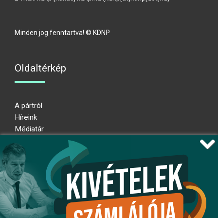
Minden jog fenntartva! © KDNP
Oldaltérkép
A pártról
Híreink
Médiatár
Impresszum
Adatkezelési nyilatkozat
Átláthatósági nyilatkozat
Ugrás az oldal tetejére
Kövessen minket!