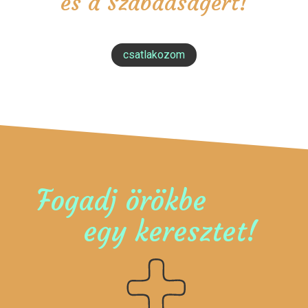
és a Szabadságért!
csatlakozom
Fogadj örökbe
egy keresztet!