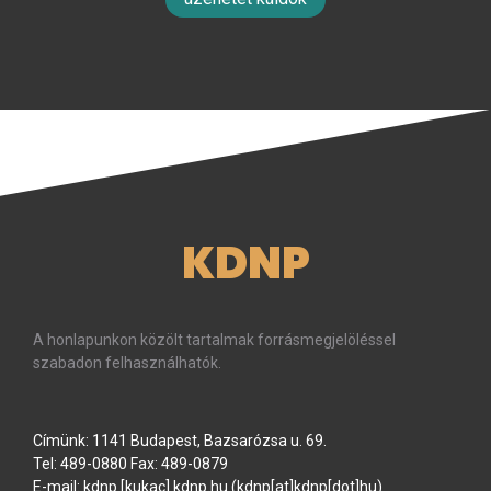
KDNP
A honlapunkon közölt tartalmak forrásmegjelöléssel
szabadon felhasználhatók.
Címünk: 1141 Budapest, Bazsarózsa u. 69.
Tel: 489-0880 Fax: 489-0879
E-mail:
kdnp
[kukac]
kdnp
.
hu
(kdnp[at]kdnp[dot]hu)